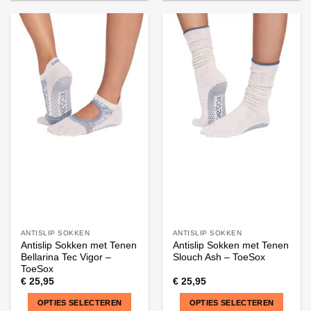
Dit
Dit
product
product
heeft
heeft
meerdere
meerdere
variaties.
variaties.
Deze
Deze
optie
optie
kan
kan
gekozen
gekozen
worden
worden
op
op
de
de
productpagina
productpagina
ANTISLIP SOKKEN
ANTISLIP SOKKEN
Antislip Sokken met Tenen
Antislip Sokken met Tenen
Bellarina Tec Vigor –
Slouch Ash – ToeSox
ToeSox
€
25,95
€
25,95
OPTIES SELECTEREN
OPTIES SELECTEREN