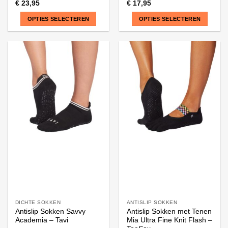
€
23,95
€
17,95
OPTIES SELECTEREN
OPTIES SELECTEREN
Dit
Dit
product
product
heeft
heeft
meerdere
meerdere
variaties.
variaties.
Deze
Deze
optie
optie
kan
kan
gekozen
gekozen
worden
worden
op
op
de
de
productpagina
productpagina
DICHTE SOKKEN
ANTISLIP SOKKEN
Antislip Sokken Savvy
Antislip Sokken met Tenen
Academia – Tavi
Mia Ultra Fine Knit Flash –