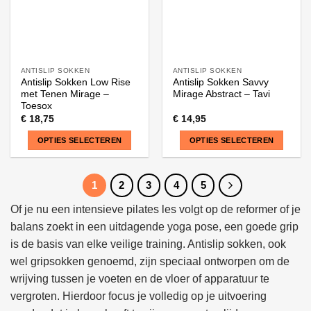
de
de
productpagina
productpagina
ANTISLIP SOKKEN
ANTISLIP SOKKEN
Antislip Sokken Low Rise
Antislip Sokken Savvy
met Tenen Mirage –
Mirage Abstract – Tavi
Toesox
€
18,75
€
14,95
OPTIES SELECTEREN
OPTIES SELECTEREN
Dit
Dit
product
product
1
2
3
4
5
heeft
heeft
meerdere
meerdere
Of je nu een intensieve pilates les volgt op de reformer of je
variaties.
variaties.
balans zoekt in een uitdagende yoga pose, een goede grip
Deze
Deze
is de basis van elke veilige training. Antislip sokken, ook
optie
optie
wel gripsokken genoemd, zijn speciaal ontworpen om de
kan
kan
wrijving tussen je voeten en de vloer of apparatuur te
gekozen
gekozen
worden
worden
vergroten. Hierdoor focus je volledig op je uitvoering
op
op