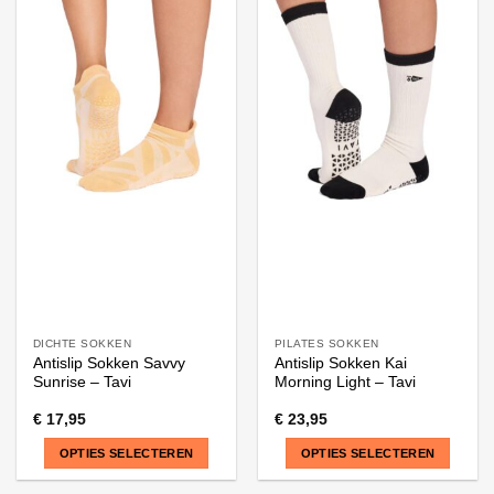
product
product
heeft
heeft
meerdere
meerdere
variaties.
variaties.
Deze
Deze
optie
optie
kan
kan
gekozen
gekozen
worden
worden
op
op
de
de
productpagina
productpagina
DICHTE SOKKEN
PILATES SOKKEN
Antislip Sokken Savvy
Antislip Sokken Kai
Sunrise – Tavi
Morning Light – Tavi
€
17,95
€
23,95
OPTIES SELECTEREN
OPTIES SELECTEREN
Dit
Dit