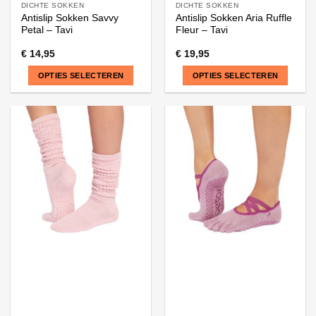
DICHTE SOKKEN
DICHTE SOKKEN
Antislip Sokken Savvy
Antislip Sokken Aria Ruffle
Petal – Tavi
Fleur – Tavi
€
14,95
€
19,95
OPTIES SELECTEREN
OPTIES SELECTEREN
Dit
Dit
product
product
heeft
heeft
meerdere
meerdere
variaties.
variaties.
Deze
Deze
optie
optie
kan
kan
gekozen
gekozen
worden
worden
op
op
de
de
productpagina
productpagina