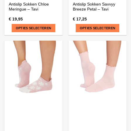
Antislip Sokken Chloe
Antislip Sokken Savvyy
Meringue – Tavi
Breeze Petal – Tavi
€
19,95
€
17,25
OPTIES SELECTEREN
OPTIES SELECTEREN
Dit
Dit
product
product
heeft
heeft
meerdere
meerdere
variaties.
variaties.
Deze
Deze
optie
optie
kan
kan
gekozen
gekozen
worden
worden
op
op
de
de
productpagina
productpagina