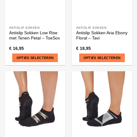
productpagina
productpagina
ANTISLIP SOKKEN
ANTISLIP SOKKEN
Antislip Sokken Low Rise
Antislip Sokken Aria Ebony
met Tenen Petal – ToeSox
Floral – Tavi
€
16,95
€
18,95
OPTIES SELECTEREN
OPTIES SELECTEREN
Dit
Dit
product
product
heeft
heeft
meerdere
meerdere
variaties.
variaties.
Deze
Deze
optie
optie
kan
kan
gekozen
gekozen
worden
worden
op
op