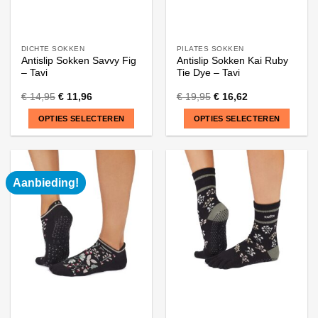
DICHTE SOKKEN
PILATES SOKKEN
Antislip Sokken Savvy Fig
Antislip Sokken Kai Ruby
– Tavi
Tie Dye – Tavi
€
14,95
€
11,96
€
19,95
€
16,62
OPTIES SELECTEREN
OPTIES SELECTEREN
Dit
Dit
product
product
heeft
heeft
Aanbieding!
meerdere
meerdere
variaties.
variaties.
Deze
Deze
optie
optie
kan
kan
gekozen
gekozen
worden
worden
op
op
de
de