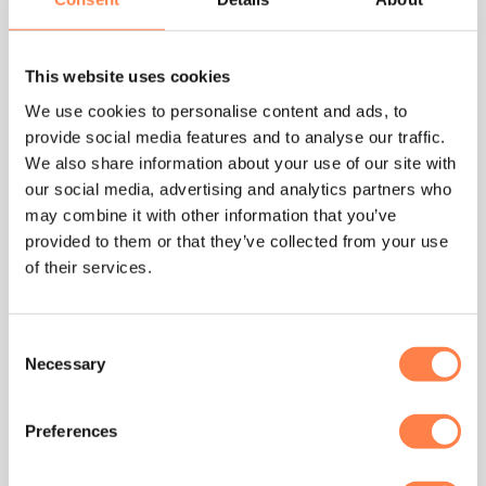
Espresso – Tavi
Anchor Ombre – Tavi
€
17,95
€
17,95
This website uses cookies
OPTIES SELECTEREN
OPTIES SELECTEREN
We use cookies to personalise content and ads, to
Dit
Dit
provide social media features and to analyse our traffic.
product
product
We also share information about your use of our site with
heeft
heeft
meerdere
meerdere
our social media, advertising and analytics partners who
variaties.
variaties.
may combine it with other information that you’ve
Deze
Deze
provided to them or that they’ve collected from your use
optie
optie
of their services.
kan
kan
gekozen
gekozen
worden
worden
Consent
op
op
Necessary
Selection
de
de
productpagina
productpagina
Preferences
DICHTE SOKKEN
DICHTE SOKKEN