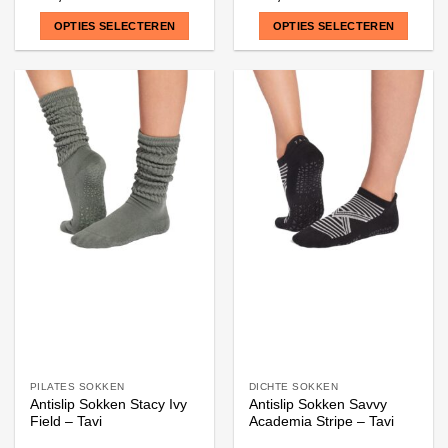
OPTIES SELECTEREN
OPTIES SELECTEREN
Dit
Dit
product
product
heeft
heeft
meerdere
meerdere
variaties.
variaties.
Deze
Deze
optie
optie
kan
kan
gekozen
gekozen
worden
worden
op
op
de
de
productpagina
productpagina
PILATES SOKKEN
DICHTE SOKKEN
Antislip Sokken Stacy Ivy
Antislip Sokken Savvy
Field – Tavi
Academia Stripe – Tavi