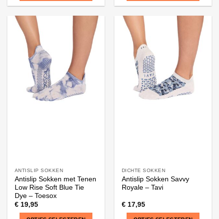
Dit
Dit
product
product
heeft
heeft
meerdere
meerdere
variaties.
variaties.
Deze
Deze
optie
optie
kan
kan
gekozen
gekozen
worden
worden
op
op
de
de
productpagina
productpagina
ANTISLIP SOKKEN
DICHTE SOKKEN
Antislip Sokken met Tenen
Antislip Sokken Savvy
Low Rise Soft Blue Tie
Royale – Tavi
Dye – Toesox
€
19,95
€
17,95