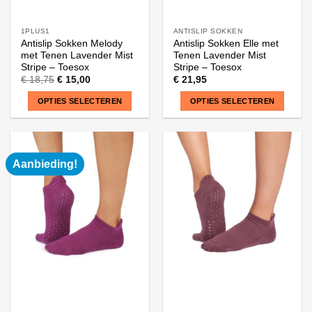
1PLUS1
ANTISLIP SOKKEN
Antislip Sokken Melody
Antislip Sokken Elle met
met Tenen Lavender Mist
Tenen Lavender Mist
Stripe – Toesox
Stripe – Toesox
€
18,75
€
15,00
€
21,95
OPTIES SELECTEREN
OPTIES SELECTEREN
Dit
Dit
product
product
heeft
heeft
Aanbieding!
meerdere
meerdere
variaties.
variaties.
Deze
Deze
optie
optie
kan
kan
gekozen
gekozen
worden
worden
op
op
de
de
productpagina
productpagina