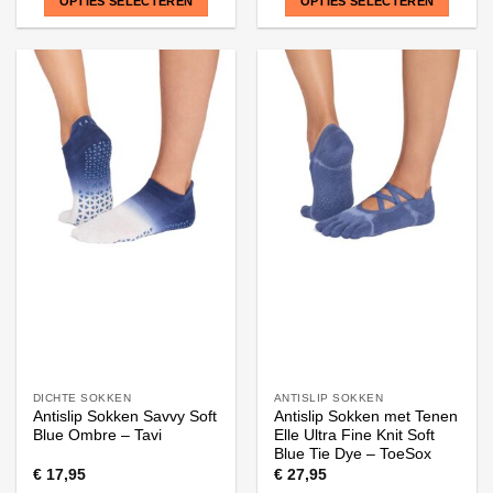
OPTIES SELECTEREN
OPTIES SELECTEREN
Dit
Dit
product
product
heeft
heeft
meerdere
meerdere
variaties.
variaties.
Deze
Deze
optie
optie
kan
kan
gekozen
gekozen
worden
worden
op
op
de
de
productpagina
productpagina
DICHTE SOKKEN
ANTISLIP SOKKEN
Antislip Sokken Savvy Soft
Antislip Sokken met Tenen
Blue Ombre – Tavi
Elle Ultra Fine Knit Soft
Blue Tie Dye – ToeSox
€
17,95
€
27,95