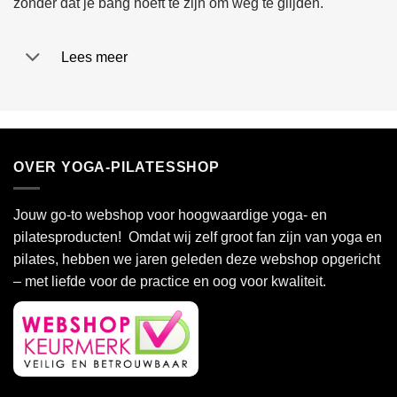
zonder dat je bang hoeft te zijn om weg te glijden.
de
de
productpagina
productpagina
Lees meer
OVER YOGA-PILATESSHOP
Jouw go-to webshop voor hoogwaardige yoga- en
pilatesproducten! Omdat wij zelf groot fan zijn van yoga en
pilates, hebben we jaren geleden deze webshop opgericht
– met liefde voor de practice en oog voor kwaliteit.