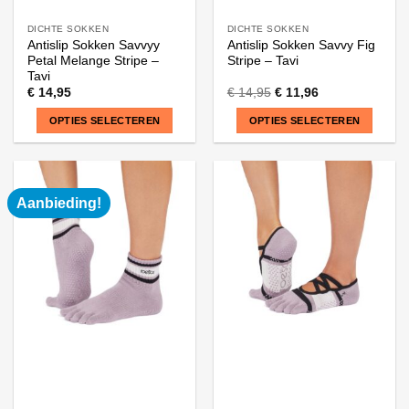
DICHTE SOKKEN
DICHTE SOKKEN
Antislip Sokken Savvyy
Antislip Sokken Savvy Fig
Petal Melange Stripe –
Stripe – Tavi
Tavi
€
14,95
€
14,95
€
11,96
OPTIES SELECTEREN
OPTIES SELECTEREN
Dit
Dit
product
product
heeft
heeft
Aanbieding!
meerdere
meerdere
variaties.
variaties.
Deze
Deze
optie
optie
kan
kan
gekozen
gekozen
worden
worden
op
op
de
de
productpagina
productpagina