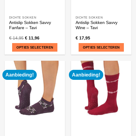
DICHTE SOKKEN
DICHTE SOKKEN
Antislip Sokken Savvy
Antislip Sokken Savvy
Fanfare – Tavi
Wine – Tavi
€
14,95
€
11,96
€
17,95
OPTIES SELECTEREN
OPTIES SELECTEREN
Dit
Dit
product
product
heeft
heeft
Aanbieding!
Aanbieding!
meerdere
meerdere
variaties.
variaties.
Deze
Deze
optie
optie
kan
kan
gekozen
gekozen
worden
worden
op
op
de
de
productpagina
productpagina