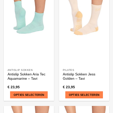
meerdere
meerdere
variaties.
variaties.
Deze
Deze
optie
optie
kan
kan
gekozen
gekozen
worden
worden
op
op
de
de
productpagina
productpagina
ANTISLIP SOKKEN
PILATES
Antislip Sokken Aria Tec
Antislip Sokken Jess
Aquamarine – Tavi
Golden – Tavi
€
23,95
€
23,95
OPTIES SELECTEREN
OPTIES SELECTEREN
Dit
Dit
product
product