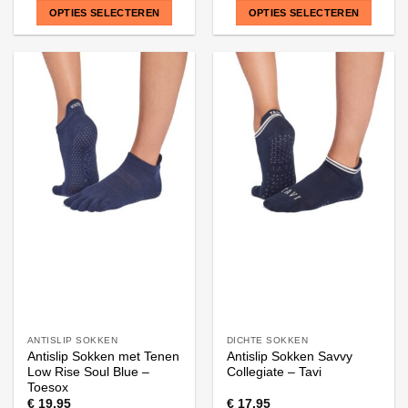
OPTIES SELECTEREN
OPTIES SELECTEREN
Dit
Dit
product
product
heeft
heeft
meerdere
meerdere
variaties.
variaties.
Deze
Deze
optie
optie
kan
kan
gekozen
gekozen
worden
worden
op
op
de
de
productpagina
productpagina
ANTISLIP SOKKEN
DICHTE SOKKEN
Antislip Sokken met Tenen
Antislip Sokken Savvy
Low Rise Soul Blue –
Collegiate – Tavi
Toesox
€
19,95
€
17,95