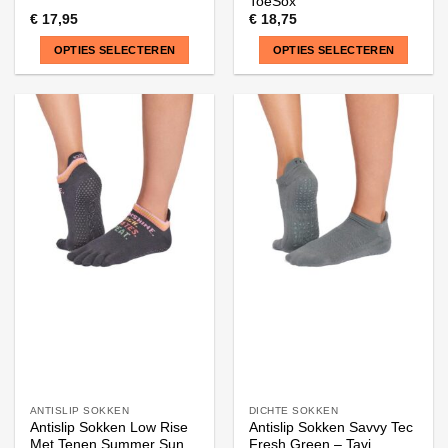
ToeSox
€
17,95
€
18,75
OPTIES SELECTEREN
OPTIES SELECTEREN
Dit
Dit
product
product
heeft
heeft
meerdere
meerdere
variaties.
variaties.
Deze
Deze
optie
optie
kan
kan
gekozen
gekozen
worden
worden
op
op
de
de
productpagina
productpagina
ANTISLIP SOKKEN
DICHTE SOKKEN
Antislip Sokken Low Rise
Antislip Sokken Savvy Tec
Met Tenen Summer Sun
Fresh Green – Tavi