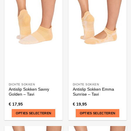
heeft
heeft
meerdere
meerdere
variaties.
variaties.
Deze
Deze
optie
optie
kan
kan
gekozen
gekozen
worden
worden
op
op
de
de
productpagina
productpagina
DICHTE SOKKEN
DICHTE SOKKEN
Antislip Sokken Savvy
Antislip Sokken Emma
Golden – Tavi
Sunrise – Tavi
€
17,95
€
19,95
OPTIES SELECTEREN
OPTIES SELECTEREN
Dit
Dit
product
product