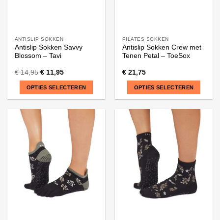
productpagina
productpagina
ANTISLIP SOKKEN
PILATES SOKKEN
Antislip Sokken Savvy
Antislip Sokken Crew met
Blossom – Tavi
Tenen Petal – ToeSox
€
14,95
€
11,95
€
21,75
OPTIES SELECTEREN
OPTIES SELECTEREN
Dit
Dit
product
product
heeft
heeft
meerdere
meerdere
variaties.
variaties.
Deze
Deze
optie
optie
kan
kan
gekozen
gekozen
worden
worden
op
op
de
de