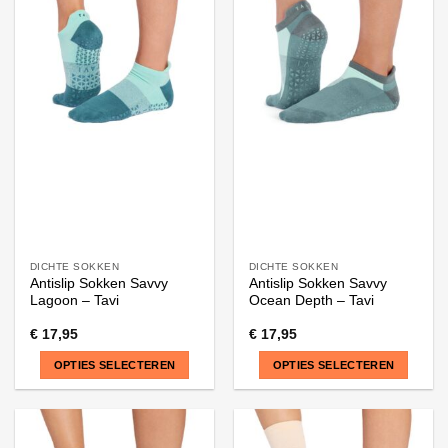
DICHTE SOKKEN
DICHTE SOKKEN
Antislip Sokken Savvy
Antislip Sokken Savvy
Lagoon – Tavi
Ocean Depth – Tavi
€
17,95
€
17,95
OPTIES SELECTEREN
OPTIES SELECTEREN
Dit
Dit
product
product
heeft
heeft