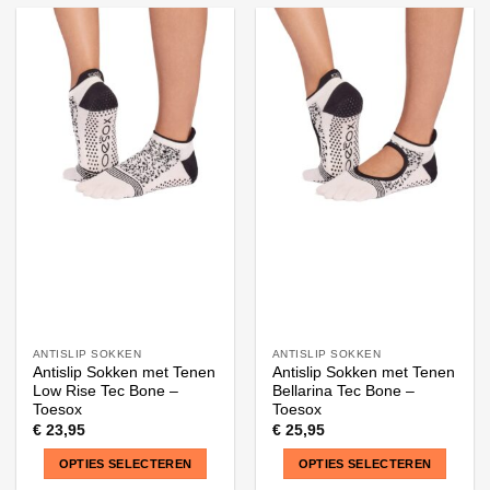
product
product
heeft
heeft
meerdere
meerdere
variaties.
variaties.
Deze
Deze
optie
optie
kan
kan
gekozen
gekozen
worden
worden
op
op
de
de
productpagina
productpagina
ANTISLIP SOKKEN
ANTISLIP SOKKEN
Antislip Sokken met Tenen
Antislip Sokken met Tenen
Low Rise Tec Bone –
Bellarina Tec Bone –
Toesox
Toesox
€
23,95
€
25,95
OPTIES SELECTEREN
OPTIES SELECTEREN