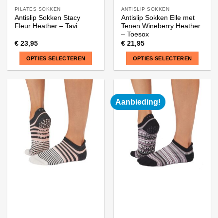
PILATES SOKKEN
ANTISLIP SOKKEN
Antislip Sokken Stacy
Antislip Sokken Elle met
Fleur Heather – Tavi
Tenen Wineberry Heather
– Toesox
€
23,95
€
21,95
OPTIES SELECTEREN
OPTIES SELECTEREN
Dit
Dit
product
product
heeft
heeft
Aanbieding!
meerdere
meerdere
variaties.
variaties.
Deze
Deze
optie
optie
kan
kan
gekozen
gekozen
worden
worden
op
op
de
de
productpagina
productpagina