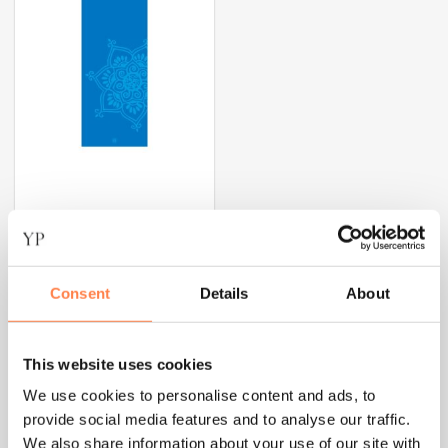
meerdere
variaties.
Deze
optie
kan
gekozen
worden
op
de
productpagina
BEGINNER YOGA MATTEN
Pilates & Yoga Mat Print –
Consent
Details
About
6 mm
€
37,51
This website uses cookies
OPTIES SELECTEREN
We use cookies to personalise content and ads, to
Dit
provide social media features and to analyse our traffic.
Yoga mats voor de studio en thuis
product
We also share information about your use of our site with
heeft