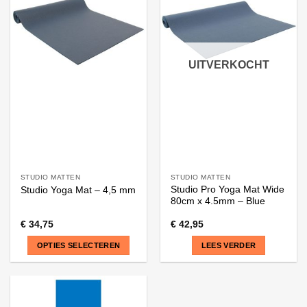
variaties.
variaties.
Deze
Deze
optie
optie
kan
kan
UITVERKOCHT
gekozen
gekozen
worden
worden
op
op
de
de
productpagina
productpagina
STUDIO MATTEN
STUDIO MATTEN
Studio Pro Yoga Mat Wide
Studio Yoga Mat – 4,5 mm
80cm x 4.5mm – Blue
€
34,75
€
42,95
OPTIES SELECTEREN
LEES VERDER
Dit
product
heeft