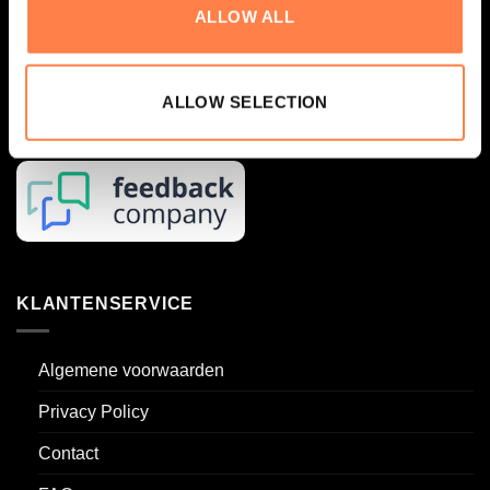
– met liefde voor de practice en oog voor kwaliteit.
ALLOW ALL
ALLOW SELECTION
KLANTENSERVICE
Algemene voorwaarden
Privacy Policy
Contact