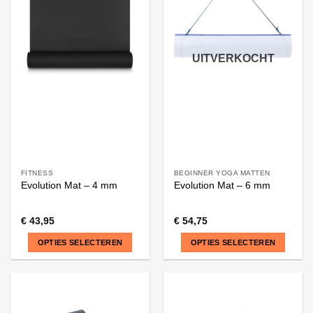
UITVERKOCHT
FITNESS
BEGINNER YOGA MATTEN
Evolution Mat – 4 mm
Evolution Mat – 6 mm
€
43,95
€
54,75
OPTIES SELECTEREN
OPTIES SELECTEREN
Dit
Dit
product
product
heeft
heeft
meerdere
meerdere