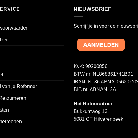
ERVICE
NIEUWSBRIEF
Schrijf je in voor de nieuwsbri
voorwaarden
licy
KvK: 99200856
BTW nr: NL868861741B01
el
IBAN: NL86 ABNA 0562 0703
 van je Reformer
BIC nr: ABNANL2A
 Retourneren
Het Retouradres
sten
Bukkumweg 13
5081 CT Hilvarenbeek
 herroepen