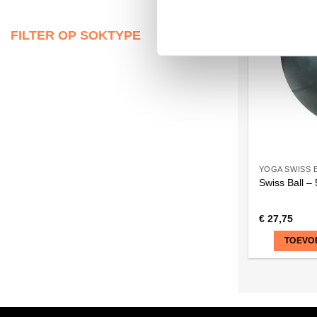
FILTER OP SOKTYPE
YOGA SWISS 
Swiss Ball –
€
27,75
TOEVO