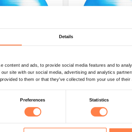
Details
e content and ads, to provide social media features and to analy
BALLEN
 300 kg, 55 cm
Swiss Ball – 300 kg, 65 cm
 our site with our social media, advertising and analytics partn
 provided to them or that they’ve collected from your use of their
€
25,25
EGEN AAN WINKELWAGEN
TOEVOEGEN AAN WINKE
Preferences
Statistics