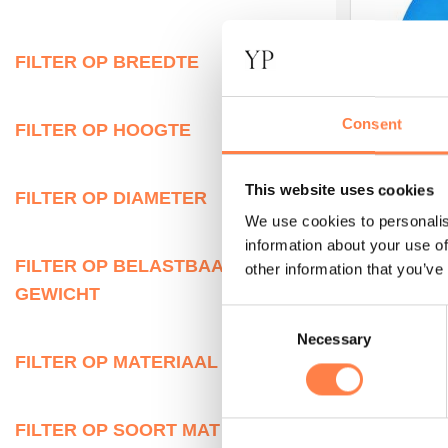
FILTER OP BREEDTE
Consent
FILTER OP HOOGTE
This website uses cookies
FILTER OP DIAMETER
We use cookies to personalis
BALLEN
Swiss Ball –
information about your use of
FILTER OP BELASTBAAR
other information that you’ve
GEWICHT
€
21,95
Consent
TOEVO
Necessary
Selection
FILTER OP MATERIAAL
FILTER OP SOORT MAT