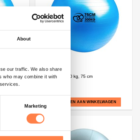
About
se our traffic. We also share
BALLEN
Swiss Ball – 300 kg, 75 cm
ers who may combine it with
 services.
€
28,50
LWAGEN
TOEVOEGEN AAN WINKELWAGEN
Marketing