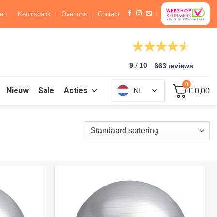
ren
Kennisbank
Over ons
Contact
/
9
10
663 reviews
0
Nieuw
Sale
Acties
NL
€ 0,00