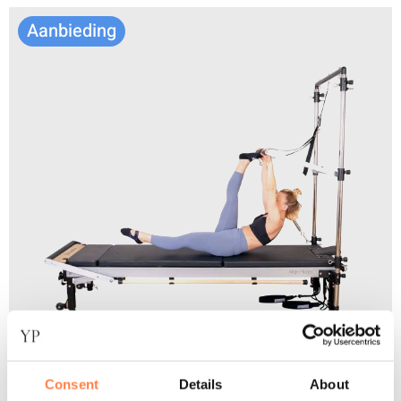
Aanbieding
C8 Pro Half Cadillac Bundle – Align-Pilates
Consent
Details
About