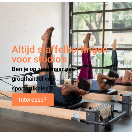
Altijd staffelkortingen
voor studio's
Ben je op zoek naar een
groothandel voor
sportartikelen?
Interesse?