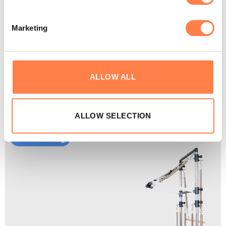
Marketing
C8-S Pro Pilates Reformer met Half
Cadillac – Align-Pilates
€
5.960,00
€
5.840,00
ALLOW ALL
ALLOW SELECTION
Aanbieding