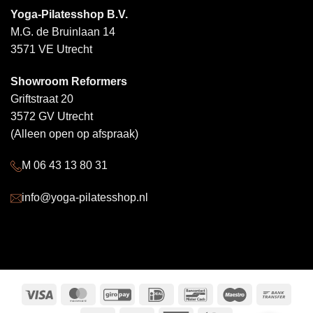
Yoga-Pilatesshop B.V.
M.G. de Bruinlaan 14
3571 VE Utrecht
Showroom Reformers
Griftstraat 20
3572 GV Utrecht
(Alleen open op afspraak)
M 06 43 13 80 31
info@yoga-pilatesshop.nl
Visa
MasterCard
GiroPay
IDeal
Bancontact
Maestro
Bank
Trans