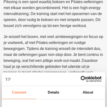
Piloxing is een sport waarbij boksen en Pilates-oefeningen
meerdere
meerdere
met elkaar worden gecombineerd. Het is een high-energy
variaties.
variaties.
Deze
Deze
intervaltraining. De training start met het opwarmen van de
optie
optie
spieren, door rustig te boksen en met simpele passen. Dit
kan
kan
bouwt zich vervolgens op tot een hevige workout.
gekozen
gekozen
worden
worden
Je wisselt het boxen, met veel armbewegingen en focus op
op
op
je voetwerk, af met Pilates-oefeningen en rustige
de
de
bewegingen. Tijdens de training wisselt de intensiteit dus,
productpagina
productpagina
maar de oefeningen gaan non-stop door. Je bent continu in
beweging, wat het een pittige work-out maakt. Daardoor
haal je op verschillende gebieden het uiterste uit je
training: je traint allerlei spiergroepen, verbrandt veel
calorieën en verbetert je conditie.
Consent
Details
About
Lees meer