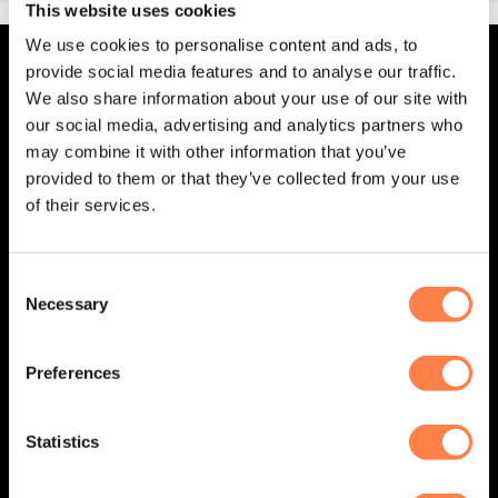
This website uses cookies
We use cookies to personalise content and ads, to
provide social media features and to analyse our traffic.
OVER YOGA-PILATESSHOP
We also share information about your use of our site with
our social media, advertising and analytics partners who
Jouw go-to webshop voor hoogwaardige yoga- en
may combine it with other information that you’ve
pilatesproducten! Omdat wij zelf groot fan zijn van yoga en
provided to them or that they’ve collected from your use
pilates, hebben we jaren geleden deze webshop opgericht
of their services.
– met liefde voor de practice en oog voor kwaliteit.
Consent
Necessary
Selection
Preferences
Statistics