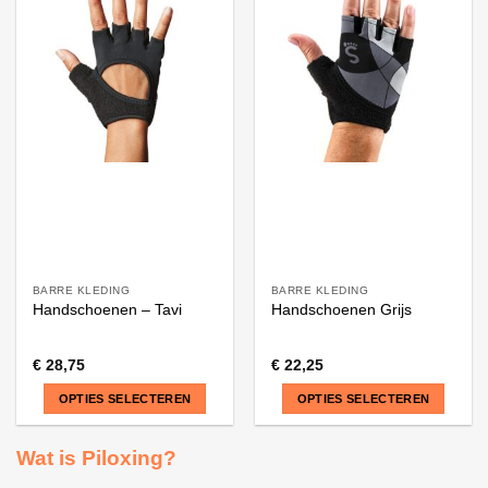
BARRE KLEDING
BARRE KLEDING
Handschoenen – Tavi
Handschoenen Grijs
€
28,75
€
22,25
OPTIES SELECTEREN
OPTIES SELECTEREN
Dit
Dit
Wat is Piloxing?
product
product
heeft
heeft