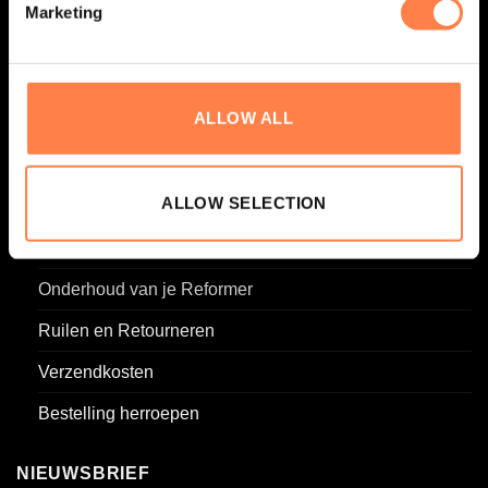
Marketing
KLANTENSERVICE
Algemene voorwaarden
ALLOW ALL
Privacy Policy
Contact
ALLOW SELECTION
FAQ
Groothandel
Onderhoud van je Reformer
Ruilen en Retourneren
Verzendkosten
Bestelling herroepen
NIEUWSBRIEF