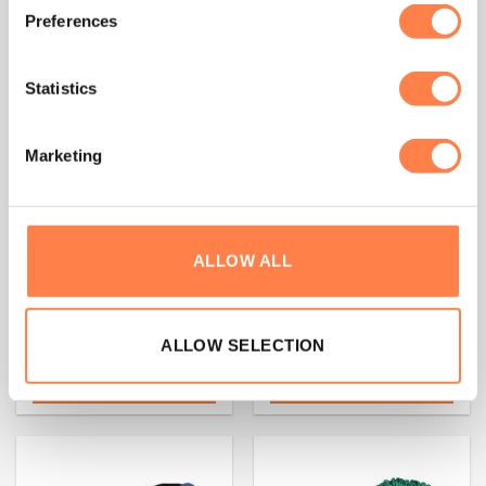
Preferences
Statistics
Marketing
PILATES
PILATES
ALLOW ALL
Weerstand Tube &
Weerstand Tube &
Handleiding – Light
Handleiding – Medium
€
14,25
€
14,25
ALLOW SELECTION
TOEVOEGEN AAN
TOEVOEGEN AAN
WINKELWAGEN
WINKELWAGEN