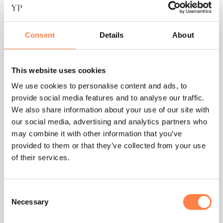
Consent
Details
About
This website uses cookies
We use cookies to personalise content and ads, to
provide social media features and to analyse our traffic.
FITNESS WEERSTANDSBANDEN
FITNESS WEERSTANDSBANDEN
Weerstandsband Mini
Weerstandsband Mini
We also share information about your use of our site with
Power Loop – Light
Power Loop – Extra
our social media, advertising and analytics partners who
Strong
€
2,25
€
4,50
may combine it with other information that you’ve
provided to them or that they’ve collected from your use
TOEVOEGEN AAN
TOEVOEGEN AAN
of their services.
WINKELWAGEN
WINKELWAGEN
Consent
Necessary
Selection