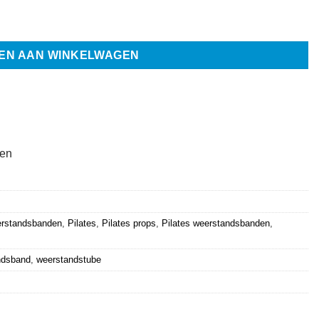
l
EN AAN WINKELWAGEN
ten
erstandsbanden
,
Pilates
,
Pilates props
,
Pilates weerstandsbanden
,
ndsband
,
weerstandstube