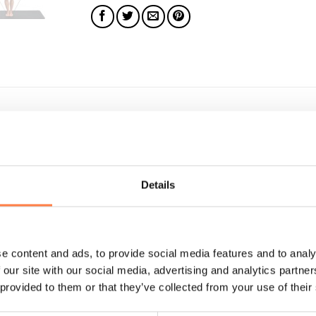
tandskabel genoemd, van Fitness-Mad is van hoge kwaliteit en
mende nylon bekleding, die de mogelijkheid van het klappen va
texallergieën. De weerstandstube is verkrijgbaar in drie sterk
Details
repen. Hierdoor is het tijdens klas- of studiogebruik makkelij
iding met 10 belangrijke weerstandsoefeningen voor het hele l
e content and ads, to provide social media features and to analy
 our site with our social media, advertising and analytics partn
 provided to them or that they’ve collected from your use of their