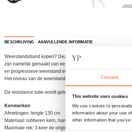
BESCHRIJVING
AANVULLENDE INFORMATIE
Weerstandsband kopen? Deze resistance tube, ook wel weers
zijn namelijk gemaakt van een rubberen kern met een bescher
en progressieve weerstand en vermijdt de mogelijkheid van la
Consent
Het niveau van de weerstandstube is weergegeven op de handg
De resistance tube wordt geleverd met een gebruikershandle
This website uses cookies
Kenmerken
We use cookies to personalis
information about your use of
Afmetingen: lengte 130 cm
other information that you’ve
Materiaal: rubberen kern, handgrepen van schuim
Maximale rek: 3 keer de originele lengte