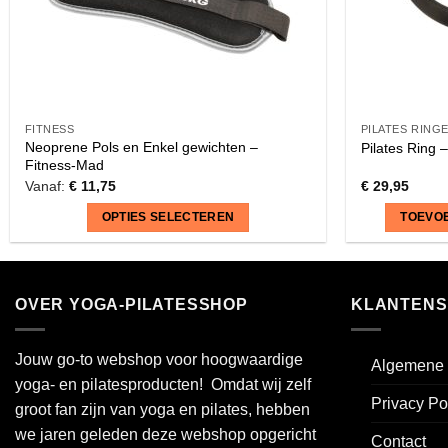
FITNESS
PILATES RING
Neoprene Pols en Enkel gewichten –
Pilates Ring –
Fitness-Mad
Vanaf:
€
11,75
€
29,95
OPTIES SELECTEREN
TOEVO
Dit
product
heeft
OVER YOGA-PILATESSHOP
KLANTENS
meerdere
variaties.
Jouw go-to webshop voor hoogwaardige
Algemene 
Deze
yoga- en pilatesproducten! Omdat wij zelf
optie
Privacy Po
groot fan zijn van yoga en pilates, hebben
kan
we jaren geleden deze webshop opgericht
gekozen
Contact