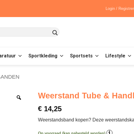
Login / Registre
aratuur
Sportkleding
Sportsets
Lifestyle
BANDEN
Weerstand Tube & Hand
€
14,25
Weerstandsband kopen? Deze weerstandskabel
i
Op voorraad (kan nabesteld worden)