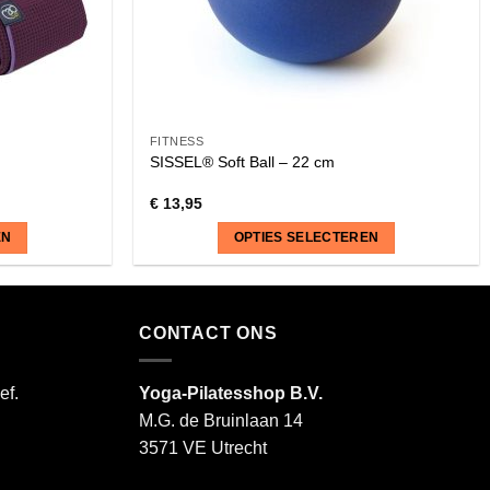
FITNESS
SISSEL® Soft Ball – 22 cm
€
13,95
EN
OPTIES SELECTEREN
Dit
product
heeft
CONTACT ONS
meerdere
variaties.
ef.
Yoga-Pilatesshop B.V.
Deze
M.G. de Bruinlaan 14
optie
3571 VE Utrecht
kan
gekozen