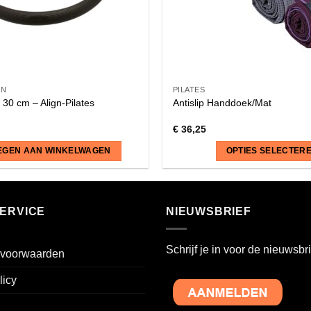
EN
PILATES
 30 cm – Align-Pilates
Antislip Handdoek/Mat
€
36,25
EGEN AAN WINKELWAGEN
OPTIES SELECTER
Dit
product
heeft
ERVICE
NIEUWSBRIEF
meerdere
variaties.
Schrijf je in voor de nieuwsbri
voorwaarden
Deze
optie
licy
kan
gekozen