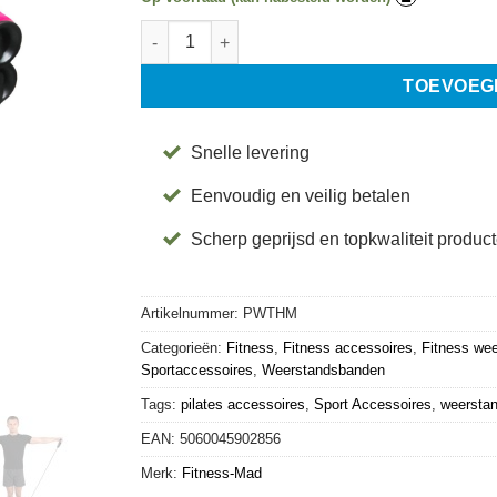
Weerstand Tube & Handleiding - Medium aanta
TOEVOEG
Snelle levering
Eenvoudig en veilig betalen
Scherp geprijsd en topkwaliteit produc
Artikelnummer:
PWTHM
Categorieën:
Fitness
,
Fitness accessoires
,
Fitness we
Sportaccessoires
,
Weerstandsbanden
Tags:
pilates accessoires
,
Sport Accessoires
,
weersta
EAN:
5060045902856
Merk:
Fitness-Mad