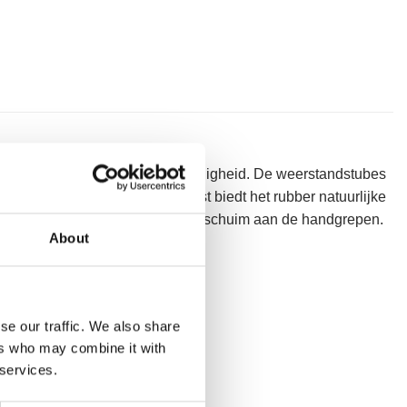
 heeft nu ingebouwde extra veiligheid. De weerstandstubes
n de band voorkomt. Daarnaast biedt het rubber natuurlijke
tes en bevat comfortabel integraalschuim aan de handgrepen.
About
k om deze uit elkaar te houden.
ichaam.
se our traffic. We also share
ers who may combine it with
 services.