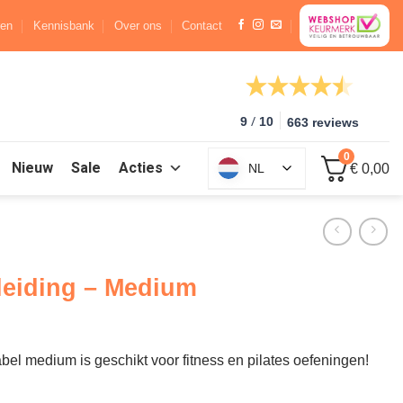
ren
Kennisbank
Over ons
Contact
/
9
10
663 reviews
0
Nieuw
Sale
Acties
NL
€ 0,00
leiding – Medium
 medium is geschikt voor fitness en pilates oefeningen!