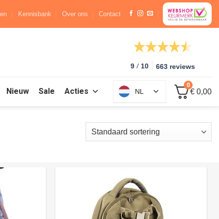
ren
Kennisbank
Over ons
Contact
/
9
10
663 reviews
0
Nieuw
Sale
Acties
NL
€ 0,00