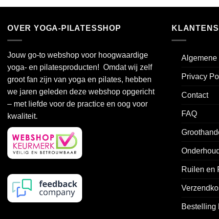
heeft
meerdere
variaties.
OVER YOGA-PILATESSHOP
KLANTENS
Deze
optie
Jouw go-to webshop voor hoogwaardige
kan
Algemene 
yoga- en pilatesproducten! Omdat wij zelf
gekozen
Privacy Po
worden
groot fan zijn van yoga en pilates, hebben
op
we jaren geleden deze webshop opgericht
Contact
de
– met liefde voor de practice en oog voor
productpagi
FAQ
kwaliteit.
Groothand
Onderhoud
Ruilen en
Verzendko
Bestelling