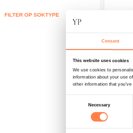
variaties.
Deze
FILTER OP SOKTYPE
optie
kan
gekozen
worden
Consent
op
de
productpagi
This website uses cookies
We use cookies to personalis
YOGA
Brede Sportt
information about your use of
other information that you’ve
€
26,75
Consent
TOEVO
Necessary
Selection