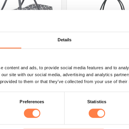
Details
na
e content and ads, to provide social media features and to analy
SPORTTASSEN
as – Grijs
Brede Tas/Sporttas – Zwart
 our site with our social media, advertising and analytics partn
 provided to them or that they’ve collected from your use of their
€
26,75
EGEN AAN WINKELWAGEN
TOEVOEGEN AAN WINKE
Preferences
Statistics