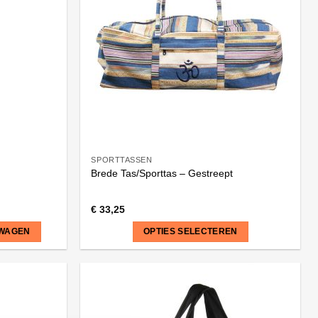
Deze
optie
kan
gekozen
worden
op
de
productpagina
SPORTTASSEN
Brede Tas/Sporttas – Gestreept
€
33,25
LWAGEN
OPTIES SELECTEREN
Dit
product
heeft
meerdere