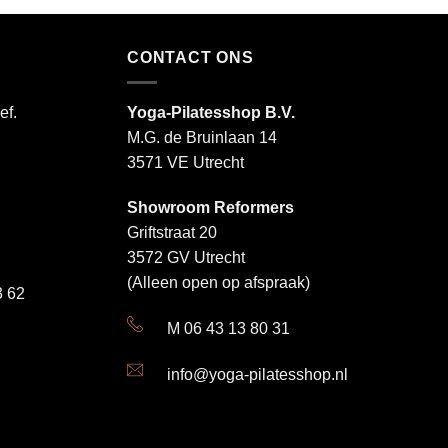
CONTACT ONS
ef.
Yoga-Pilatesshop B.V.
M.G. de Bruinlaan 14
3571 VE Utrecht
Showroom Reformers
Griftstraat 20
3572 GV Utrecht
(Alleen open op afspraak)
 62
M 06 43 13 80 31
info@yoga-pilatesshop.nl