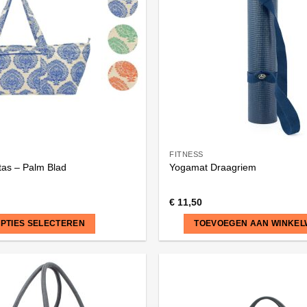
FITNESS
tas – Palm Blad
Yogamat Draagriem
€
11,50
PTIES SELECTEREN
TOEVOEGEN AAN WINKE