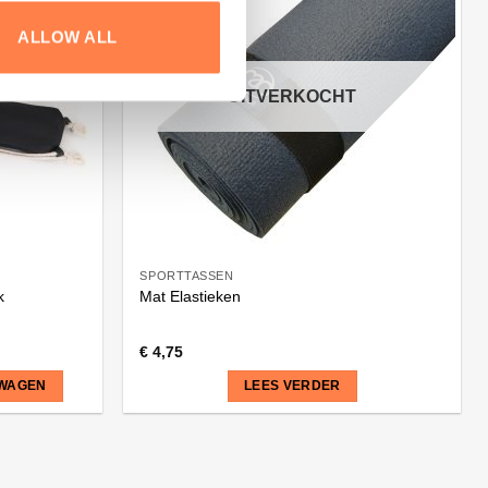
ALLOW ALL
UITVERKOCHT
SPORTTASSEN
k
Mat Elastieken
€
4,75
LWAGEN
LEES VERDER