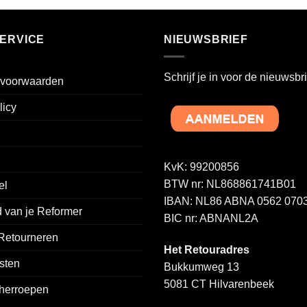
ERVICE
NIEUWSBRIEF
Schrijf je in voor de nieuwsbri
voorwaarden
licy
na
KvK: 99200856
BTW nr: NL868861741B01
el
IBAN: NL86 ABNA 0562 0703
 van je Reformer
BIC nr: ABNANL2A
 Retourneren
Het Retouradres
sten
Bukkumweg 13
5081 CT Hilvarenbeek
 herroepen