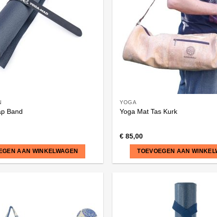
N
YOGA
ap Band
Yoga Mat Tas Kurk
€
85,00
EGEN AAN WINKELWAGEN
TOEVOEGEN AAN WINKE