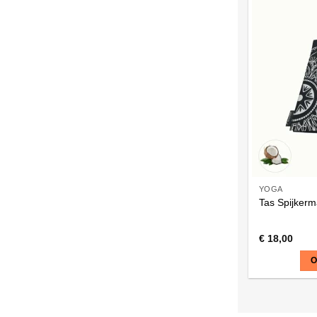
YOGA
Tas Spijkerm
€
18,00
O
Dit
product