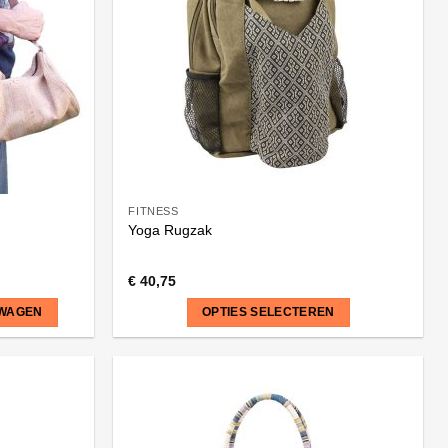
FITNESS
Yoga Rugzak
€
40,75
LWAGEN
OPTIES SELECTEREN
Dit
product
heeft
meerdere
variaties.