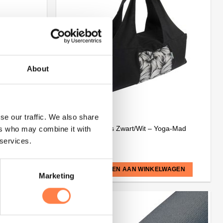
variaties.
Deze
optie
kan
gekozen
worden
About
op
de
productpagina
se our traffic. We also share
YOGA
Deluxe Sporttas Zwart/Wit – Yoga-Mad
ers who may combine it with
 services.
€
32,25
LWAGEN
TOEVOEGEN AAN WINKELWAGEN
Marketing