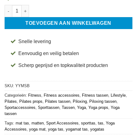
Yoga Mat Slap Band aantal
TOEVOEGEN AAN WINKELWAGEN
Snelle levering
Eenvoudig en veilig betalen
Scherp geprijsd en topkwaliteit producten
SKU:
YYMSB
Categorieën:
Fitness
,
Fitness accessoires
,
Fitness tassen
,
Lifestyle
,
Pilates
,
Pilates props
,
Pilates tassen
,
Piloxing
,
Piloxing tassen
,
Sportaccessoires
,
Sporttassen
,
Tassen
,
Yoga
,
Yoga props
,
Yoga
tassen
Tags:
mat tas
,
matten
,
Sport Accessoires
,
sporttas
,
tas
,
Yoga
Accessoires
,
yoga mat
,
yoga tas
,
yogamat tas
,
yogatas