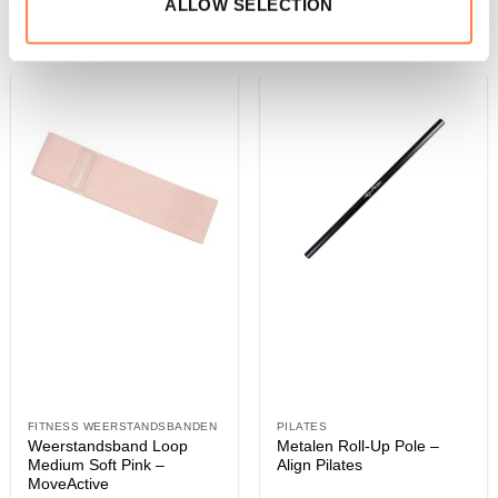
ALLOW SELECTION
WINKELWAGEN
Dit
product
heeft
meerdere
variaties.
Deze
optie
kan
gekozen
worden
op
de
productpagina
FITNESS WEERSTANDSBANDEN
PILATES
Weerstandsband Loop
Metalen Roll-Up Pole –
Medium Soft Pink –
Align Pilates
MoveActive