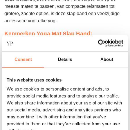
meeste maten te passen, van compacte reismatten tot
grotere, zachte opties, is deze slap band een veelzijdige
accessoire voor elke yogi.
Kenmerken Yoga Mat Slap Band:
Materiaal: TPE
Kleur: Zwart
Consent
Details
About
Onderhoudsinstructies: Voor kleine vlekken, gebruik
een vochtige doek of spons met milde zeep en water.
Veeg voorzichtig over het aangetaste gebied, spoel
This website uses cookies
af met schoon water en droog af.
We use cookies to personalise content and ads, to
provide social media features and to analyse our traffic.
Niet helemaal wat je zoekt?
Bekijk dan hier onze tassen
We also share information about your use of our site with
voor het dragen van je yoga mat.
our social media, advertising and analytics partners who
may combine it with other information that you’ve
provided to them or that they’ve collected from your use