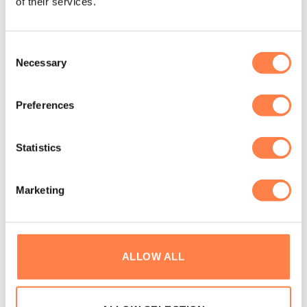
of their services.
Andere suggesties…
Consent
Necessary
Selection
Preferences
Statistics
Marketing
FITNESS
FITNESS
ALLOW ALL
Neoprene Pols en Enkel
Koperen Drinkfles –
gewichten – Fitness-Mad
Standaard
Vanaf:
€
11,75
€
21,50
OPTIES SELECTEREN
TOEVOEGEN AAN