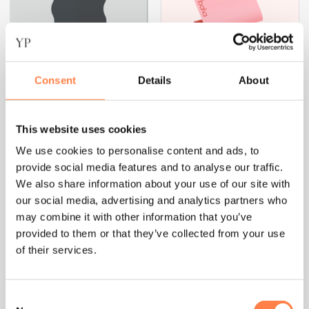
Consent
Details
About
This website uses cookies
We use cookies to personalise content and ads, to
FITNESS
FITNESS
provide social media features and to analyse our traffic.
Wavy Yogamat 5mm –
Antislip Yogamat 5mm –
We also share information about your use of our site with
Bala
Bala
our social media, advertising and analytics partners who
€
139,00
€
119,00
may combine it with other information that you’ve
provided to them or that they’ve collected from your use
OPTIES SELECTEREN
OPTIES SELECTEREN
of their services.
Dit
Dit
product
product
heeft
heeft
Consent
meerdere
meerdere