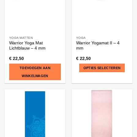
YOGA MATTEN
YOGA
Warrior Yoga Mat
Warrior Yogamat II – 4
Lichtblauw – 4 mm
mm
€
22,50
€
22,50
TOEVOEGEN AAN
OPTIES SELECTEREN
WINKELWAGEN
Dit
product
heeft
meerdere
variaties.
Deze
optie
kan