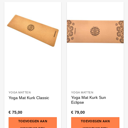
product
heeft
meerdere
variaties.
Deze
optie
kan
gekozen
worden
op
de
productpagina
YOGA MATTEN
YOGA MATTEN
Yoga Mat Kurk Sun
Yoga Mat Kurk Classic
Eclipse
€
75,00
€
79,00
TOEVOEGEN AAN
TOEVOEGEN AAN