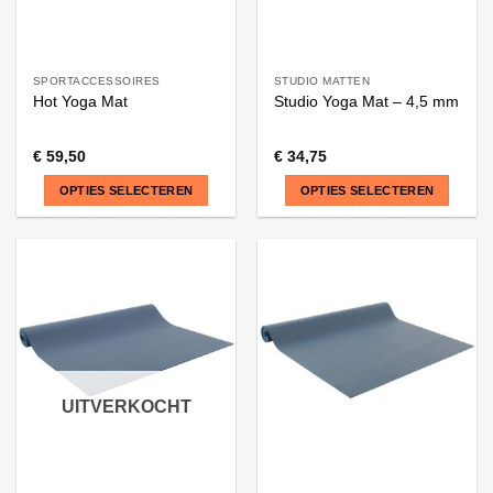
SPORTACCESSOIRES
STUDIO MATTEN
Hot Yoga Mat
Studio Yoga Mat – 4,5 mm
€
59,50
€
34,75
OPTIES SELECTEREN
OPTIES SELECTEREN
Dit
Dit
product
product
heeft
heeft
meerdere
meerdere
variaties.
variaties.
Deze
Deze
optie
optie
kan
kan
UITVERKOCHT
gekozen
gekozen
worden
worden
op
op
de
de