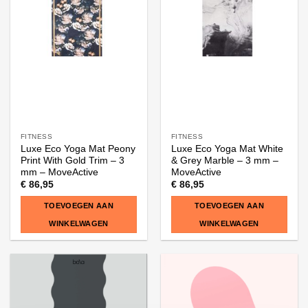
kan
gekozen
worden
op
de
productpagina
FITNESS
FITNESS
Luxe Eco Yoga Mat Peony
Luxe Eco Yoga Mat White
Print With Gold Trim – 3
& Grey Marble – 3 mm –
mm – MoveActive
MoveActive
€
86,95
€
86,95
TOEVOEGEN AAN
TOEVOEGEN AAN
WINKELWAGEN
WINKELWAGEN