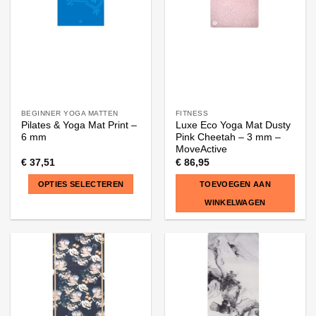
gekozen
worden
op
de
productpagina
BEGINNER YOGA MATTEN
FITNESS
Pilates & Yoga Mat Print –
Luxe Eco Yoga Mat Dusty
6 mm
Pink Cheetah – 3 mm –
MoveActive
€
37,51
€
86,95
OPTIES SELECTEREN
TOEVOEGEN AAN
WINKELWAGEN
Dit
product
heeft
meerdere
variaties.
Deze
optie