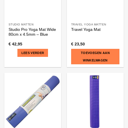
productpagina
productpagina
STUDIO MATTEN
TRAVEL YOGA MATTEN
Studio Pro Yoga Mat Wide
Travel Yoga Mat
80cm x 4.5mm – Blue
€
42,95
€
23,50
LEES VERDER
TOEVOEGEN AAN
WINKELWAGEN