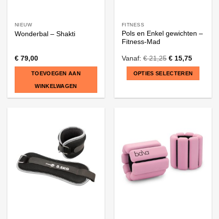
NIEUW
FITNESS
Pols en Enkel gewichten –
Wonderbal – Shakti
Fitness-Mad
€
79,00
Vanaf:
€
21,25
€
15,75
TOEVOEGEN AAN
OPTIES SELECTEREN
WINKELWAGEN
Dit
product
heeft
meerdere
variaties.
Deze
optie
kan
gekozen
worden
op
de