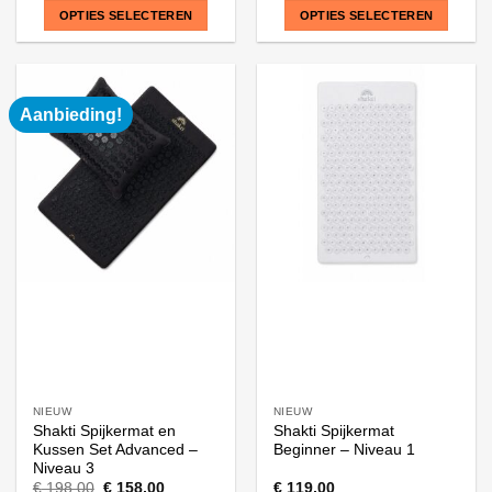
OPTIES SELECTEREN
OPTIES SELECTEREN
Dit
Dit
product
product
heeft
heeft
Aanbieding!
meerdere
meerdere
variaties.
variaties.
Deze
Deze
optie
optie
kan
kan
gekozen
gekozen
worden
worden
op
op
de
de
productpagina
productpagina
NIEUW
NIEUW
Shakti Spijkermat en
Shakti Spijkermat
Kussen Set Advanced –
Beginner – Niveau 1
Niveau 3
Oorspronkelijke
Huidige
€
198,00
€
158,00
€
119,00