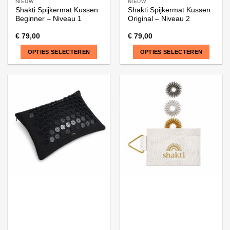
NIEUW
NIEUW
Shakti Spijkermat Kussen
Shakti Spijkermat Kussen
Beginner – Niveau 1
Original – Niveau 2
€
79,00
€
79,00
OPTIES SELECTEREN
OPTIES SELECTEREN
Dit
Dit
product
product
heeft
heeft
meerdere
meerdere
variaties.
variaties.
Deze
Deze
optie
optie
kan
kan
gekozen
gekozen
worden
worden
op
op
de
de
productpagina
productpagina