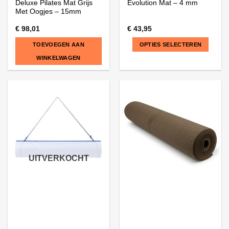
Deluxe Pilates Mat Grijs
Evolution Mat – 4 mm
Met Oogjes – 15mm
€
98,01
€
43,95
TOEVOEGEN AAN
OPTIES SELECTEREN
WINKELWAGEN
Dit
product
heeft
meerdere
variaties.
Deze
optie
kan
UITVERKOCHT
gekozen
worden
op
de
productpagina