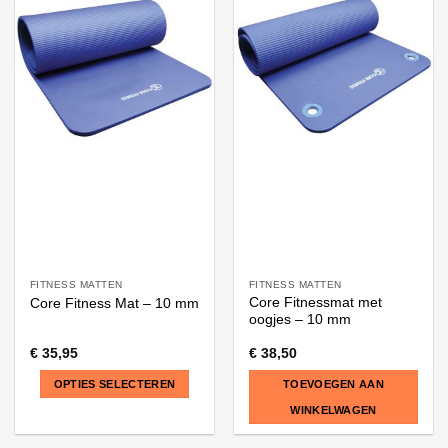
FITNESS MATTEN
FITNESS MATTEN
Core Fitnessmat met
Core Fitness Mat – 10 mm
oogjes – 10 mm
€
35,95
€
38,50
OPTIES SELECTEREN
TOEVOEGEN AAN
WINKELWAGEN
Dit