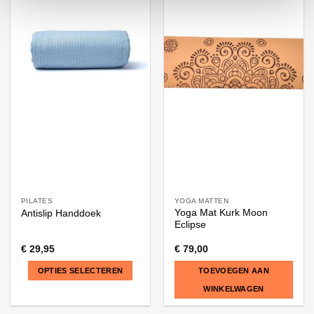
heeft
meerdere
variaties.
Deze
optie
kan
gekozen
worden
op
de
productpagina
PILATES
YOGA MATTEN
Yoga Mat Kurk Moon
Antislip Handdoek
Eclipse
€
29,95
€
79,00
OPTIES SELECTEREN
TOEVOEGEN AAN
WINKELWAGEN
Dit