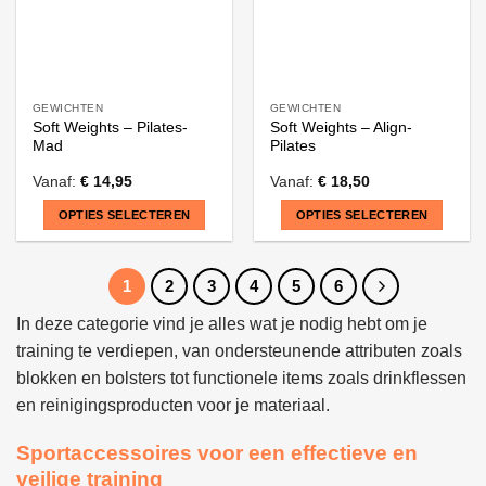
de
de
productpagina
productpagina
GEWICHTEN
GEWICHTEN
Soft Weights – Pilates-
Soft Weights – Align-
Mad
Pilates
Vanaf:
€
14,95
Vanaf:
€
18,50
OPTIES SELECTEREN
OPTIES SELECTEREN
Dit
Dit
product
product
1
2
3
4
5
6
heeft
heeft
meerdere
meerdere
In deze categorie vind je alles wat je nodig hebt om je
variaties.
variaties.
training te verdiepen, van ondersteunende attributen zoals
Deze
Deze
blokken en bolsters tot functionele items zoals drinkflessen
optie
optie
en reinigingsproducten voor je materiaal.
kan
kan
gekozen
gekozen
Sportaccessoires voor een effectieve en
worden
worden
veilige training
op
op