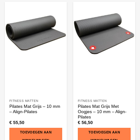
product
heeft
meerdere
variaties.
Deze
optie
kan
gekozen
worden
op
de
productpagina
FITNESS MATTEN
FITNESS MATTEN
Pilates Mat Grijs – 10 mm
Pilates Mat Grijs Met
– Align-Pilates
Oogjes – 10 mm – Align-
Pilates
€
55,50
€
56,50
TOEVOEGEN AAN
TOEVOEGEN AAN