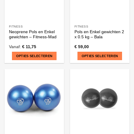
productpagina
FITNESS
FITNESS
Neoprene Pols en Enkel
Pols en Enkel gewichten 2
gewichten – Fitness-Mad
x 0.5 kg – Bala
Vanaf:
€
11,75
€
59,00
OPTIES SELECTEREN
OPTIES SELECTEREN
Dit
Dit
product
product
heeft
heeft
meerdere
meerdere
variaties.
variaties.
Deze
Deze
optie
optie
kan
kan
gekozen
gekozen
worden
worden
op
op