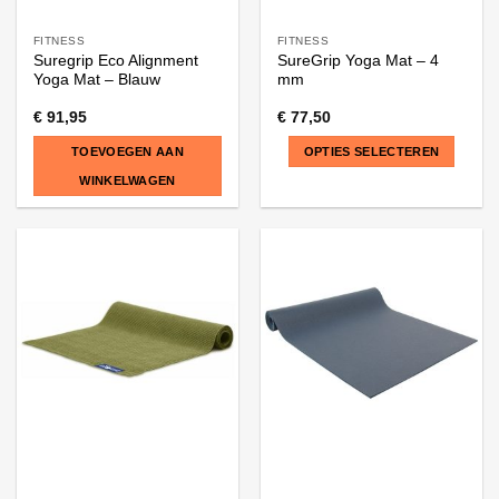
FITNESS
FITNESS
Suregrip Eco Alignment
SureGrip Yoga Mat – 4
Yoga Mat – Blauw
mm
€
91,95
€
77,50
TOEVOEGEN AAN
OPTIES SELECTEREN
WINKELWAGEN
Dit
product
heeft
meerdere
variaties.
Deze
optie
kan
gekozen
worden
op
de
productpagina