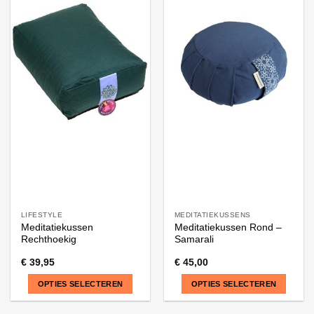
product
heeft
meerdere
variaties.
Deze
optie
kan
gekozen
worden
op
de
productpagina
LIFESTYLE
MEDITATIEKUSSENS
Meditatiekussen
Meditatiekussen Rond –
Rechthoekig
Samarali
€
39,95
€
45,00
OPTIES SELECTEREN
OPTIES SELECTEREN
Dit
Dit