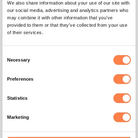
We also share information about your use of our site with
Dit
Dit
our social media, advertising and analytics partners who
product
product
heeft
heeft
may combine it with other information that you’ve
Aanbieding!
meerdere
meerdere
provided to them or that they’ve collected from your use
variaties.
variaties.
of their services.
Deze
Deze
optie
optie
kan
kan
Consent
UITVERKOCHT
gekozen
gekozen
Necessary
Selection
worden
worden
op
op
de
de
Preferences
productpagina
productpagina
Statistics
LIFESTYLE
LIFESTYLE
Geplooide Ronde
Kids Meditatiekussen –
Zitkussen van Boekweit –
MindBaas
Marketing
zwart
€
43,95
Vanaf:
€
31,95
€
24,95
LEES VERDER
OPTIES SELECTEREN