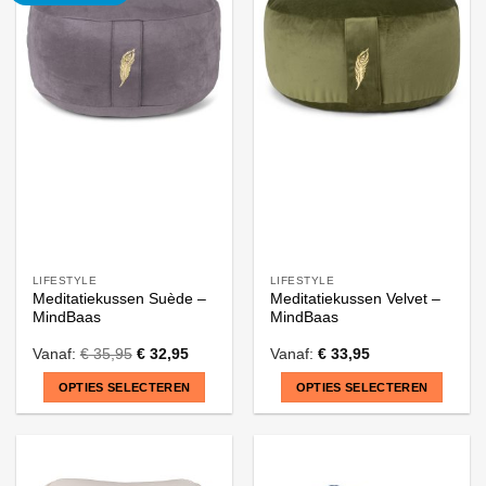
variaties.
variaties.
Deze
Deze
optie
optie
kan
kan
gekozen
gekozen
worden
worden
op
op
de
de
productpagina
productpagina
LIFESTYLE
LIFESTYLE
Meditatiekussen Suède –
Meditatiekussen Velvet –
MindBaas
MindBaas
Vanaf:
€
35,95
€
32,95
Vanaf:
€
33,95
OPTIES SELECTEREN
OPTIES SELECTEREN
Dit
Dit
product
product
heeft
heeft