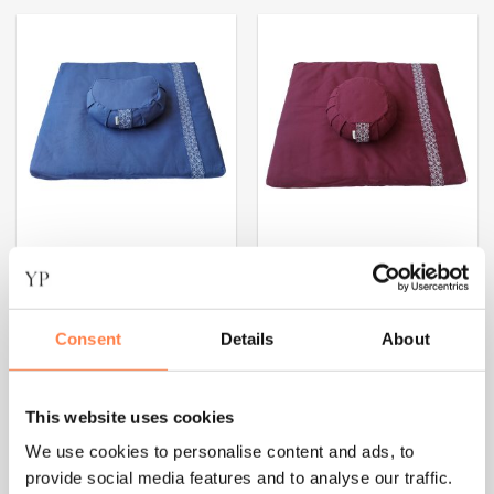
Dit
Dit
product
product
heeft
heeft
meerdere
meerdere
variaties.
variaties.
Deze
Deze
optie
optie
kan
kan
gekozen
gekozen
worden
worden
op
op
de
de
productpagina
productpagina
Consent
Details
About
MEDITATIEKUSSENS
MEDITATIEKUSSENS
Meditatieset Halve Maan –
Meditatieset Rond –
Samarali
Samarali
This website uses cookies
€
92,00
€
92,00
We use cookies to personalise content and ads, to
OPTIES SELECTEREN
OPTIES SELECTEREN
provide social media features and to analyse our traffic.