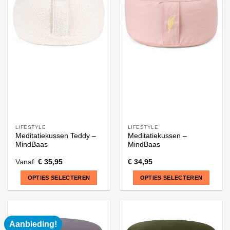
LIFESTYLE
LIFESTYLE
Meditatiekussen Teddy –
Meditatiekussen –
MindBaas
MindBaas
Vanaf:
€
35,95
€
34,95
OPTIES SELECTEREN
OPTIES SELECTEREN
Dit
Dit
product
product
heeft
heeft
Aanbieding!
meerdere
meerdere