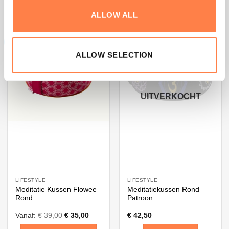
Dit
ALLOW ALL
product
heeft
Aanbieding!
meerdere
ALLOW SELECTION
variaties.
Deze
optie
kan
UITVERKOCHT
gekozen
worden
op
de
productpagina
LIFESTYLE
LIFESTYLE
Meditatie Kussen Flowee
Meditatiekussen Rond –
Rond
Patroon
Vanaf:
€
39,00
€
35,00
€
42,50