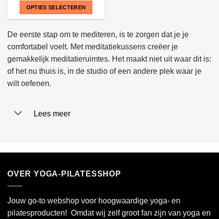
OPTIES SELECTEREN
Dit
product
De eerste stap om te mediteren, is te zorgen dat je je
heeft
comfortabel voelt. Met meditatiekussens creëer je
meerdere
gemakkelijk meditatieruimtes. Het maakt niet uit waar dit is:
variaties.
of het nu thuis is, in de studio of een andere plek waar je
Deze
wilt oefenen.
optie
kan
gekozen
Lees meer
worden
op
de
productpagina
OVER YOGA-PILATESSHOP
Jouw go-to webshop voor hoogwaardige yoga- en
pilatesproducten! Omdat wij zelf groot fan zijn van yoga en