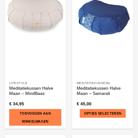
meerdere
meerdere
variaties.
variaties.
Deze
Deze
optie
optie
kan
kan
gekozen
gekozen
worden
worden
op
op
de
de
productpagina
productpagina
LIFESTYLE
MEDITATIEKUSSENS
Meditatiekussen Halve
Meditatiekussen Halve
Maan – MindBaas
Maan – Samarali
€
34,95
€
45,00
TOEVOEGEN AAN
OPTIES SELECTEREN
WINKELWAGEN
Dit