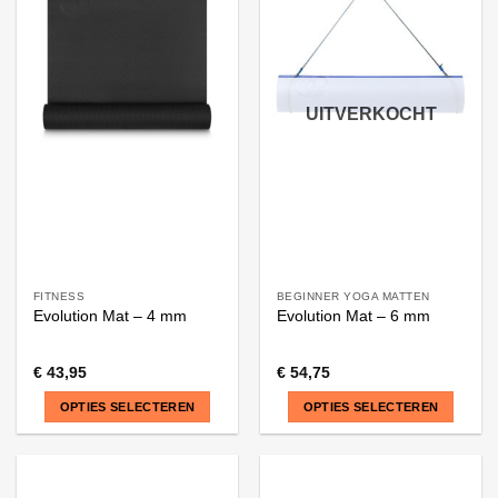
UITVERKOCHT
FITNESS
BEGINNER YOGA MATTEN
Evolution Mat – 4 mm
Evolution Mat – 6 mm
€
43,95
€
54,75
OPTIES SELECTEREN
OPTIES SELECTEREN
Dit
Dit
product
product
heeft
heeft