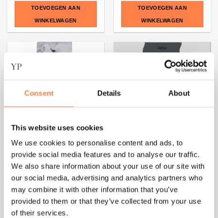
TOEVOEGEN AAN
TOEVOEGEN AAN
WINKELWAGEN
WINKELWAGEN
Consent
Details
About
This website uses cookies
We use cookies to personalise content and ads, to
provide social media features and to analyse our traffic.
We also share information about your use of our site with
our social media, advertising and analytics partners who
may combine it with other information that you’ve
FITNESS
FITNESS
provided to them or that they’ve collected from your use
Luxe Eco Yoga Mat White
Wavy Yogamat 5mm –
of their services.
& Grey Marble – 3 mm –
Bala