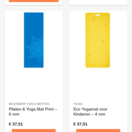
Dit
product
heeft
meerdere
variaties.
Deze
optie
kan
gekozen
worden
op
de
productpagina
BEGINNER YOGA MATTEN
YOGA
Pilates & Yoga Mat Print –
Eco Yogamat voor
6 mm
Kinderen – 4 mm
€
37,51
€
37,51