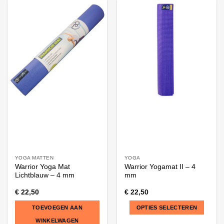
product
heeft
meerdere
variaties.
Deze
optie
kan
gekozen
worden
op
de
productpagina
YOGA MATTEN
YOGA
Warrior Yoga Mat
Warrior Yogamat II – 4
Lichtblauw – 4 mm
mm
€
22,50
€
22,50
TOEVOEGEN AAN
OPTIES SELECTEREN
WINKELWAGEN