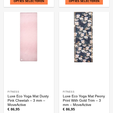
OPTIES SELECTEREN
OPTIES SELECTEREN
Dit
Dit
product
product
heeft
heeft
meerdere
meerdere
variaties.
variaties.
Deze
Deze
optie
optie
kan
kan
gekozen
gekozen
worden
worden
op
op
de
de
productpagina
productpagina
FITNESS
FITNESS
Luxe Eco Yoga Mat Dusty
Luxe Eco Yoga Mat Peony
Pink Cheetah – 3 mm –
Print With Gold Trim – 3
MoveActive
mm – MoveActive
€
86,95
€
86,95