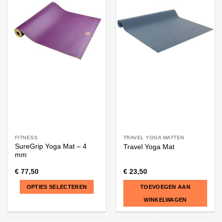
meerdere
meerdere
variaties.
variaties.
Deze
Deze
optie
optie
kan
kan
gekozen
gekozen
worden
worden
op
op
de
de
productpagina
productpagina
FITNESS
TRAVEL YOGA MATTEN
SureGrip Yoga Mat – 4
Travel Yoga Mat
mm
€
77,50
€
23,50
OPTIES SELECTEREN
TOEVOEGEN AAN
WINKELWAGEN
Dit