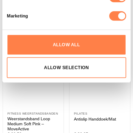
WINKELWAGEN
Marketing
Dit
product
heeft
meerdere
variaties.
ALLOW ALL
Deze
optie
kan
gekozen
ALLOW SELECTION
worden
op
de
productpagina
FITNESS WEERSTANDSBANDEN
PILATES
Weerstandsband Loop
Antislip Handdoek/Mat
Medium Soft Pink –
MoveActive