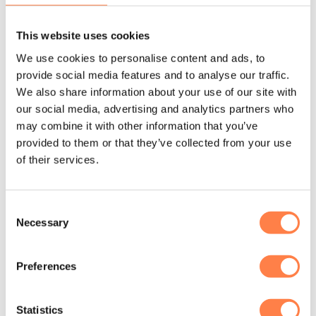
Andere suggesties…
This website uses cookies
We use cookies to personalise content and ads, to
provide social media features and to analyse our traffic.
We also share information about your use of our site with
our social media, advertising and analytics partners who
may combine it with other information that you’ve
provided to them or that they’ve collected from your use
of their services.
Consent
Necessary
Selection
FITNESS
PILATES RINGEN
Preferences
Neoprene Pols en Enkel
Pilates Ring – 30 cm –
gewichten – Fitness-Mad
Align-Pilates
Vanaf:
€
11,75
€
29,95
Statistics
OPTIES SELECTEREN
TOEVOEGEN AAN