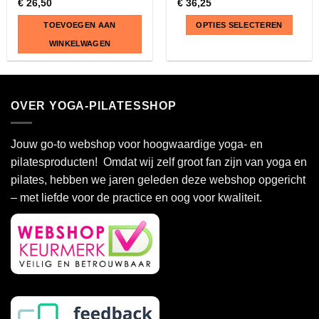
€
26,50
€
36,25
TOEVOEGEN AAN
OPTIES SELECTEREN
WINKELWAGEN
Dit
product
heeft
OVER YOGA-PILATESSHOP
meerdere
variaties.
Deze
Jouw go-to webshop voor hoogwaardige yoga- en
optie
pilatesproducten! Omdat wij zelf groot fan zijn van yoga en
kan
pilates, hebben we jaren geleden deze webshop opgericht
gekozen
– met liefde voor de practice en oog voor kwaliteit.
worden
op
de
productpagina