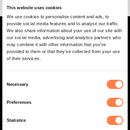
This website uses cookies
We use cookies to personalise content and ads, to
provide social media features and to analyse our traffic.
OVER YOGA-PILATESSHOP
We also share information about your use of our site with
our social media, advertising and analytics partners who
may combine it with other information that you’ve
Jouw go-to webshop voor hoogwaardige yoga- en
provided to them or that they’ve collected from your use
pilatesproducten! Omdat wij zelf groot fan zijn van yoga en
of their services.
pilates, hebben we jaren geleden deze webshop opgericht
– met liefde voor de practice en oog voor kwaliteit.
Consent
Necessary
Selection
Preferences
Statistics