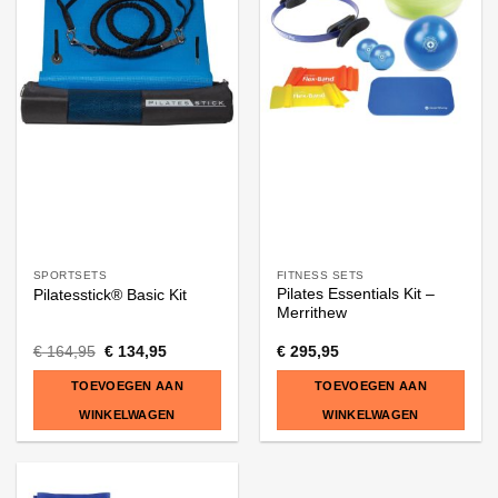
SPORTSETS
FITNESS SETS
Pilates Essentials Kit –
Pilatesstick® Basic Kit
Merrithew
Oorspronkelijke
Huidige
€
164,95
€
134,95
€
295,95
prijs
prijs
was:
is:
TOEVOEGEN AAN
TOEVOEGEN AAN
€ 164,95.
€ 134,95.
WINKELWAGEN
WINKELWAGEN