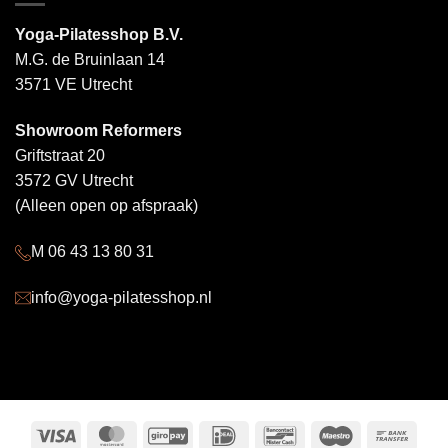
Yoga-Pilatesshop B.V.
M.G. de Bruinlaan 14
3571 VE Utrecht
Showroom Reformers
Griftstraat 20
3572 GV Utrecht
(Alleen open op afspraak)
M 06 43 13 80 31
info@yoga-pilatesshop.nl
Visa
MasterCard
GiroPay
IDeal
Bancontact
Maestro
Bank