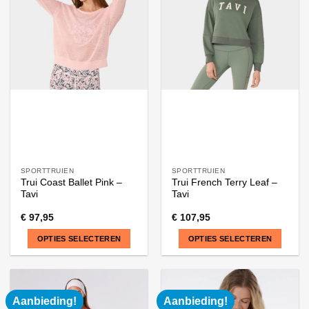
SPORTTRUIEN
SPORTTRUIEN
Trui Coast Ballet Pink –
Trui French Terry Leaf –
Tavi
Tavi
€
97,95
€
107,95
OPTIES SELECTEREN
OPTIES SELECTEREN
Dit
Dit
product
product
heeft
heeft
Aanbieding!
Aanbieding!
meerdere
meerdere