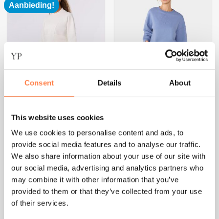
Aanbieding!
meerdere
meerdere
variaties.
variaties.
Deze
Deze
optie
optie
kan
kan
gekozen
gekozen
worden
worden
op
op
Consent
Details
About
de
de
productpagina
productpagina
This website uses cookies
We use cookies to personalise content and ads, to
SPORTTRUIEN
SPORTTRUIEN
provide social media features and to analyse our traffic.
High Collar Trui Coconut –
Trui French Terry Serene
Tavi
Blue – Tavi
We also share information about your use of our site with
our social media, advertising and analytics partners who
€
127,95
€
63,97
€
107,95
may combine it with other information that you’ve
OPTIES SELECTEREN
OPTIES SELECTEREN
provided to them or that they’ve collected from your use
Dit
Dit
of their services.
product
product