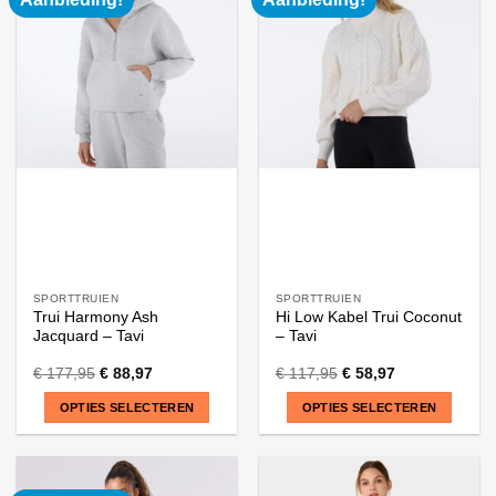
meerdere
meerdere
variaties.
variaties.
Deze
Deze
optie
optie
kan
kan
gekozen
gekozen
worden
worden
op
op
de
de
productpagina
productpagina
SPORTTRUIEN
SPORTTRUIEN
Trui Harmony Ash
Hi Low Kabel Trui Coconut
Jacquard – Tavi
– Tavi
€
177,95
€
88,97
€
117,95
€
58,97
OPTIES SELECTEREN
OPTIES SELECTEREN
Dit
Dit
product
product
heeft
heeft