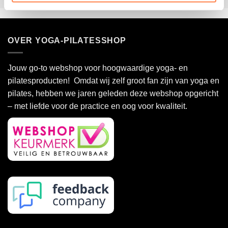
heeft
meerdere
variaties.
OVER YOGA-PILATESSHOP
Deze
optie
kan
Jouw go-to webshop voor hoogwaardige yoga- en
gekozen
pilatesproducten! Omdat wij zelf groot fan zijn van yoga en
worden
pilates, hebben we jaren geleden deze webshop opgericht
op
de
– met liefde voor de practice en oog voor kwaliteit.
productpagina