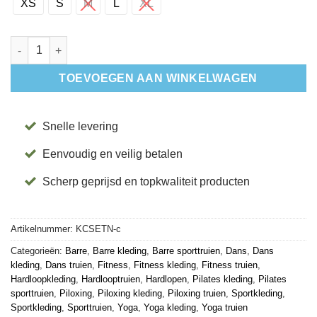
XS
S
M
L
XL
Tavi Cozy Sweatshirt In Ebony aantal
TOEVOEGEN AAN WINKELWAGEN
Snelle levering
Eenvoudig en veilig betalen
Scherp geprijsd en topkwaliteit producten
Artikelnummer:
KCSETN-c
Categorieën:
Barre
,
Barre kleding
,
Barre sporttruien
,
Dans
,
Dans
kleding
,
Dans truien
,
Fitness
,
Fitness kleding
,
Fitness truien
,
Hardloopkleding
,
Hardlooptruien
,
Hardlopen
,
Pilates kleding
,
Pilates
sporttruien
,
Piloxing
,
Piloxing kleding
,
Piloxing truien
,
Sportkleding
,
Sportkleding
,
Sporttruien
,
Yoga
,
Yoga kleding
,
Yoga truien