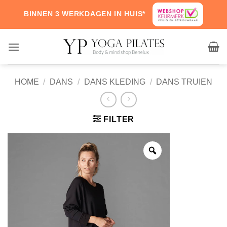
Skip
BINNEN 3 WERKDAGEN IN HUIS*
to
content
HOME
/
DANS
/
DANS KLEDING
/
DANS TRUIEN
FILTER