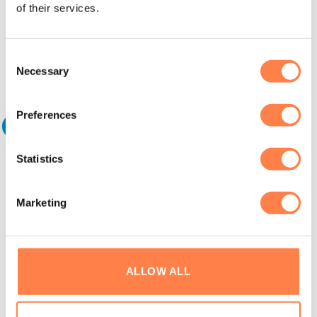
of their services.
kledinglijn ‘apparel’? Klik
hier
om ze te bekijken.
Consent
Andere suggesties…
Necessary
Selection
Preferences
Aanbieding!
Statistics
Marketing
ALLOW ALL