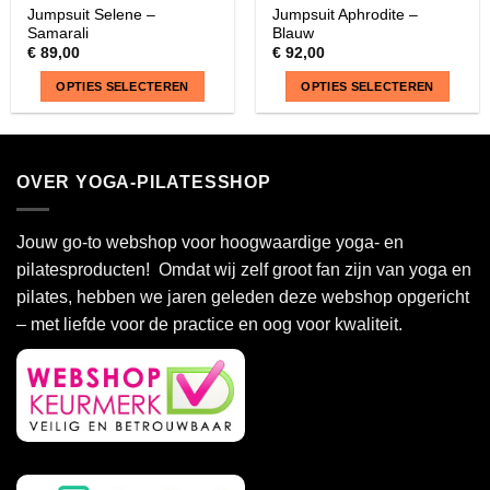
Jumpsuit Selene –
Jumpsuit Aphrodite –
Samarali
Blauw
€
89,00
€
92,00
OPTIES SELECTEREN
OPTIES SELECTEREN
Dit
Dit
product
product
heeft
heeft
OVER YOGA-PILATESSHOP
meerdere
meerdere
variaties.
variaties.
Deze
Deze
Jouw go-to webshop voor hoogwaardige yoga- en
optie
optie
pilatesproducten! Omdat wij zelf groot fan zijn van yoga en
kan
kan
pilates, hebben we jaren geleden deze webshop opgericht
gekozen
gekozen
– met liefde voor de practice en oog voor kwaliteit.
worden
worden
op
op
de
de
productpagina
productpagina