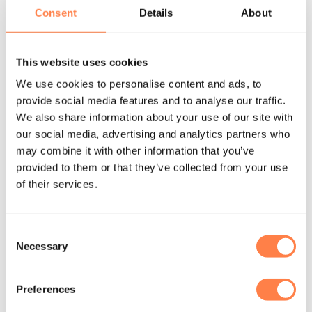
chemicaliën. Berg de band plat op en bestrooi deze af en
Consent
Details
About
toe met
talkpoeder
om plakken te voorkomen. Let op:
niet
geschikt voor mensen met een latexallergie
.
This website uses cookies
Over Align-Pilates
We use cookies to personalise content and ads, to
Ontworpen in Groot-Brittannië, is
Align-Pilates
Europa’s
provide social media features and to analyse our traffic.
toonaangevende merk in Pilatesapparatuur. Het merk biedt
We also share information about your use of our site with
een compleet assortiment voor commerciële studio’s,
our social media, advertising and analytics partners who
innovatieve thuisreformers en alle accessoires voor
may combine it with other information that you’ve
matwerk. Hierdoor wordt weer Pilates toegankelijk voor
provided to them or that they’ve collected from your use
zowel professionals als thuisgebruikers.
of their services.
Align-Pilates staat bekend om het uitstekende prijs-
kwaliteitverhouding, betrouwbare en flexibele ontwerpen
Consent
Necessary
en innovatieve, gepatenteerde functies. Met jarenlange
Selection
expertise en samenwerking met The Mad Group levert het
merk hoogwaardige, duurzame apparatuur en een
Preferences
servicegerichte aanpak in de UK, inclusief voorraad,