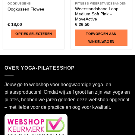
OOGKUSSENS
FITNESS WEERSTANDSBANDEN
Weerstandsband Loop
Oogkussen Flowee
Medium Soft Pink –
MoveActive
€
18,00
€
26,50
OPTIES SELECTEREN
TOEVOEGEN AAN
WINKELWAGEN
Dit
product
heeft
OVER YOGA-PILATESSHOP
meerdere
variaties.
Deze
Jouw go-to webshop voor hoogwaardige yoga- en
optie
pilatesproducten! Omdat wij zelf groot fan zijn van yoga en
kan
pilates, hebben we jaren geleden deze webshop opgericht
gekozen
– met liefde voor de practice en oog voor kwaliteit.
worden
op
de
productpagina