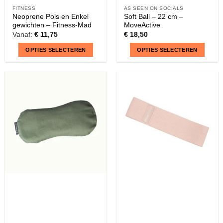
FITNESS
AS SEEN ON SOCIALS
Neoprene Pols en Enkel
Soft Ball – 22 cm –
gewichten – Fitness-Mad
MoveActive
Vanaf:
€
11,75
€
18,50
OPTIES SELECTEREN
OPTIES SELECTEREN
Dit
Dit
product
product
heeft
heeft
meerdere
meerdere
variaties.
variaties.
Deze
Deze
optie
optie
kan
kan
gekozen
gekozen
worden
worden
op
op
de
de
productpagina
productpagina