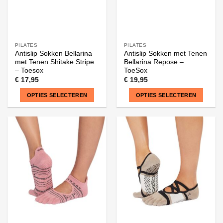
productpagina
productpagina
PILATES
PILATES
Antislip Sokken Bellarina
Antislip Sokken met Tenen
met Tenen Shitake Stripe
Bellarina Repose –
– Toesox
ToeSox
€
17,95
€
19,95
OPTIES SELECTEREN
OPTIES SELECTEREN
Dit
Dit
product
product
heeft
heeft
meerdere
meerdere
variaties.
variaties.
Deze
Deze
optie
optie
kan
kan
gekozen
gekozen
worden
worden
op
op