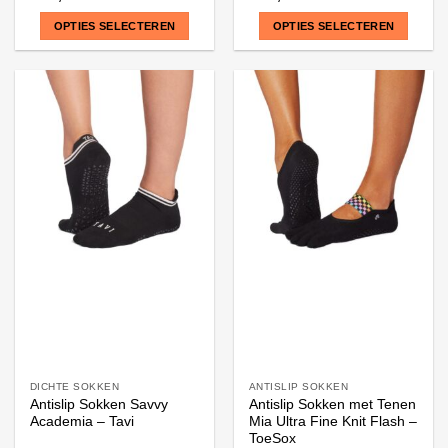
OPTIES SELECTEREN
OPTIES SELECTEREN
Dit
Dit
product
product
heeft
heeft
meerdere
meerdere
variaties.
variaties.
Deze
Deze
optie
optie
kan
kan
gekozen
gekozen
worden
worden
op
op
de
de
productpagina
productpagina
DICHTE SOKKEN
ANTISLIP SOKKEN
Antislip Sokken Savvy
Antislip Sokken met Tenen
Academia – Tavi
Mia Ultra Fine Knit Flash –
ToeSox