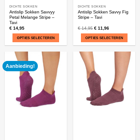
DICHTE SOKKEN
DICHTE SOKKEN
Antislip Sokken Savvyy
Antislip Sokken Savvy Fig
Petal Melange Stripe –
Stripe – Tavi
Tavi
€
14,95
€
14,95
€
11,96
OPTIES SELECTEREN
OPTIES SELECTEREN
Dit
Dit
product
product
heeft
heeft
Aanbieding!
meerdere
meerdere
variaties.
variaties.
Deze
Deze
optie
optie
kan
kan
gekozen
gekozen
worden
worden
op
op
de
de
productpagina
productpagina