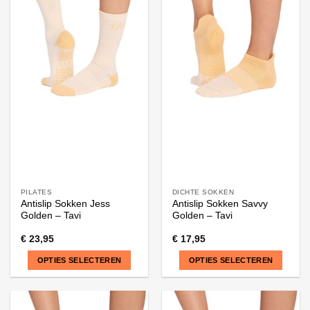
meerdere
meerdere
variaties.
variaties.
Deze
Deze
optie
optie
kan
kan
gekozen
gekozen
worden
worden
op
op
de
de
productpagina
productpagina
PILATES
DICHTE SOKKEN
Antislip Sokken Jess
Antislip Sokken Savvy
Golden – Tavi
Golden – Tavi
€
23,95
€
17,95
OPTIES SELECTEREN
OPTIES SELECTEREN
Dit
Dit
product
product