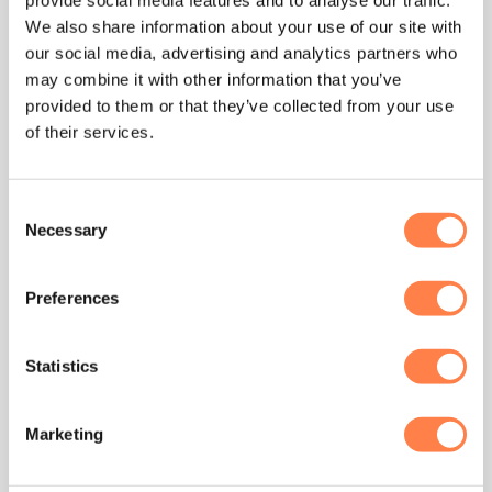
Classical – Tavi
Meringue – Tavi
We also share information about your use of our site with
€
17,95
€
17,95
our social media, advertising and analytics partners who
may combine it with other information that you’ve
OPTIES SELECTEREN
OPTIES SELECTEREN
provided to them or that they’ve collected from your use
Dit
Dit
of their services.
product
product
heeft
heeft
meerdere
meerdere
Consent
variaties.
variaties.
Necessary
Selection
Deze
Deze
optie
optie
kan
kan
Preferences
gekozen
gekozen
worden
worden
op
op
Statistics
de
de
productpagina
productpagina
Marketing
ANTISLIP SOKKEN
DICHTE SOKKEN