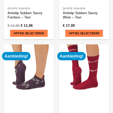
DICHTE SOKKEN
DICHTE SOKKEN
Antislip Sokken Savvy
Antislip Sokken Savvy
Fanfare – Tavi
Wine – Tavi
€
14,95
€
11,96
€
17,95
OPTIES SELECTEREN
OPTIES SELECTEREN
Dit
Dit
product
product
heeft
heeft
Aanbieding!
Aanbieding!
meerdere
meerdere
variaties.
variaties.
Deze
Deze
optie
optie
kan
kan
gekozen
gekozen
worden
worden
op
op
de
de
productpagina
productpagina