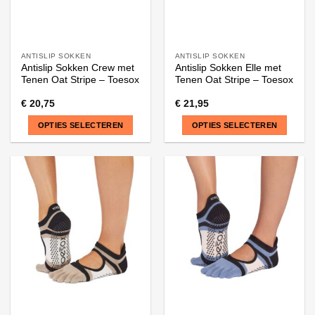
productpagina
productpagina
ANTISLIP SOKKEN
ANTISLIP SOKKEN
Antislip Sokken Crew met
Antislip Sokken Elle met
Tenen Oat Stripe – Toesox
Tenen Oat Stripe – Toesox
€
20,75
€
21,95
OPTIES SELECTEREN
OPTIES SELECTEREN
Dit
Dit
product
product
heeft
heeft
meerdere
meerdere
variaties.
variaties.
Deze
Deze
optie
optie
kan
kan
gekozen
gekozen
worden
worden
op
op
de
de