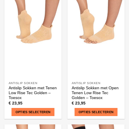
heeft
heeft
meerdere
meerdere
variaties.
variaties.
Deze
Deze
optie
optie
kan
kan
gekozen
gekozen
worden
worden
op
op
de
de
productpagina
productpagina
ANTISLIP SOKKEN
ANTISLIP SOKKEN
Antislip Sokken met Tenen
Antislip Sokken met Open
Low Rise Tec Golden –
Tenen Low Rise Tec
Toesox
Golden – Toesox
€
23,95
€
23,95
OPTIES SELECTEREN
OPTIES SELECTEREN
Dit
Dit
product
product