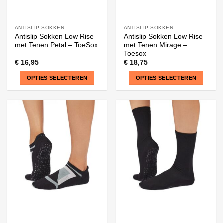
ANTISLIP SOKKEN
ANTISLIP SOKKEN
Antislip Sokken Low Rise
Antislip Sokken Low Rise
met Tenen Petal – ToeSox
met Tenen Mirage –
Toesox
€
16,95
€
18,75
OPTIES SELECTEREN
OPTIES SELECTEREN
Dit
Dit
product
product
heeft
heeft
meerdere
meerdere
variaties.
variaties.
Deze
Deze
optie
optie
kan
kan
gekozen
gekozen
worden
worden
op
op
de
de
productpagina
productpagina