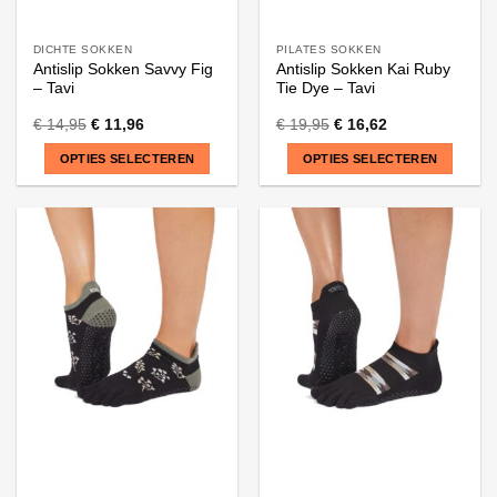
DICHTE SOKKEN
PILATES SOKKEN
Antislip Sokken Savvy Fig
Antislip Sokken Kai Ruby
– Tavi
Tie Dye – Tavi
€
14,95
€
11,96
€
19,95
€
16,62
OPTIES SELECTEREN
OPTIES SELECTEREN
Dit
Dit
product
product
heeft
heeft
meerdere
meerdere
variaties.
variaties.
Deze
Deze
optie
optie
kan
kan
gekozen
gekozen
worden
worden
op
op
de
de
productpagina
productpagina