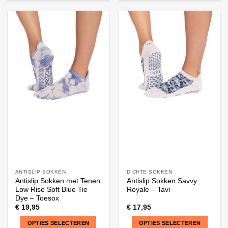
Dit
Dit
product
product
heeft
heeft
meerdere
meerdere
variaties.
variaties.
Deze
Deze
optie
optie
kan
kan
gekozen
gekozen
worden
worden
op
op
de
de
productpagina
productpagina
ANTISLIP SOKKEN
DICHTE SOKKEN
Antislip Sokken met Tenen
Antislip Sokken Savvy
Low Rise Soft Blue Tie
Royale – Tavi
Dye – Toesox
€
19,95
€
17,95
OPTIES SELECTEREN
OPTIES SELECTEREN