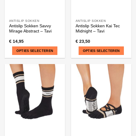
ANTISLIP SOKKEN
ANTISLIP SOKKEN
Antislip Sokken Savvy
Antislip Sokken Kai Tec
Mirage Abstract – Tavi
Midnight – Tavi
€
14,95
€
23,50
OPTIES SELECTEREN
OPTIES SELECTEREN
Dit
Dit
product
product
heeft
heeft
meerdere
meerdere
variaties.
variaties.
Deze
Deze
optie
optie
kan
kan
gekozen
gekozen
worden
worden
op
op
de
de