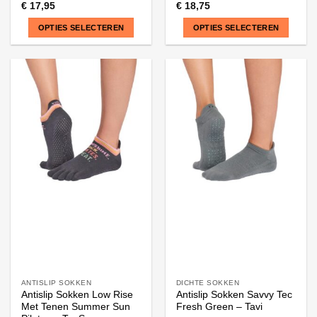
€
17,95
€
18,75
OPTIES SELECTEREN
OPTIES SELECTEREN
Dit
Dit
product
product
heeft
heeft
meerdere
meerdere
variaties.
variaties.
Deze
Deze
optie
optie
kan
kan
gekozen
gekozen
worden
worden
op
op
de
de
productpagina
productpagina
ANTISLIP SOKKEN
DICHTE SOKKEN
Antislip Sokken Low Rise
Antislip Sokken Savvy Tec
Met Tenen Summer Sun
Fresh Green – Tavi