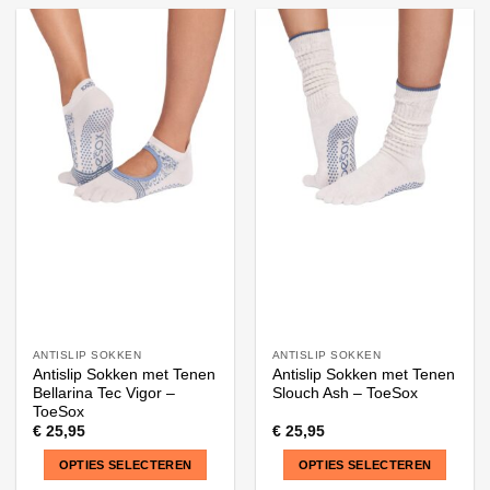
product
product
heeft
heeft
meerdere
meerdere
variaties.
variaties.
Deze
Deze
optie
optie
kan
kan
gekozen
gekozen
worden
worden
op
op
de
de
productpagina
productpagina
ANTISLIP SOKKEN
ANTISLIP SOKKEN
Antislip Sokken met Tenen
Antislip Sokken met Tenen
Bellarina Tec Vigor –
Slouch Ash – ToeSox
ToeSox
€
25,95
€
25,95
OPTIES SELECTEREN
OPTIES SELECTEREN