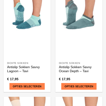
DICHTE SOKKEN
DICHTE SOKKEN
Antislip Sokken Savvy
Antislip Sokken Savvy
Lagoon – Tavi
Ocean Depth – Tavi
€
17,95
€
17,95
OPTIES SELECTEREN
OPTIES SELECTEREN
Dit
Dit
product
product
heeft
heeft