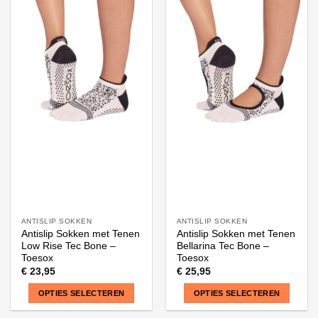
product
product
heeft
heeft
meerdere
meerdere
variaties.
variaties.
Deze
Deze
optie
optie
kan
kan
gekozen
gekozen
worden
worden
op
op
de
de
productpagina
productpagina
ANTISLIP SOKKEN
ANTISLIP SOKKEN
Antislip Sokken met Tenen
Antislip Sokken met Tenen
Low Rise Tec Bone –
Bellarina Tec Bone –
Toesox
Toesox
€
23,95
€
25,95
OPTIES SELECTEREN
OPTIES SELECTEREN
Dit
Dit