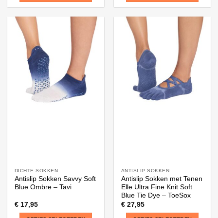
Dit
Dit
product
product
heeft
heeft
meerdere
meerdere
variaties.
variaties.
Deze
Deze
optie
optie
kan
kan
gekozen
gekozen
worden
worden
op
op
de
de
productpagina
productpagina
DICHTE SOKKEN
ANTISLIP SOKKEN
Antislip Sokken Savvy Soft
Antislip Sokken met Tenen
Blue Ombre – Tavi
Elle Ultra Fine Knit Soft
Blue Tie Dye – ToeSox
€
17,95
€
27,95