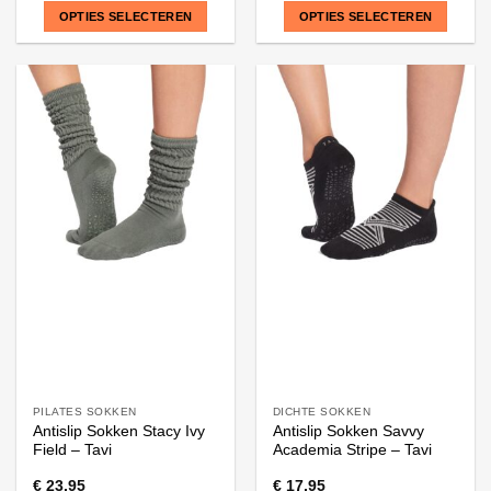
OPTIES SELECTEREN
OPTIES SELECTEREN
Dit
Dit
product
product
heeft
heeft
meerdere
meerdere
variaties.
variaties.
Deze
Deze
optie
optie
kan
kan
gekozen
gekozen
worden
worden
op
op
de
de
productpagina
productpagina
PILATES SOKKEN
DICHTE SOKKEN
Antislip Sokken Stacy Ivy
Antislip Sokken Savvy
Field – Tavi
Academia Stripe – Tavi
€
23,95
€
17,95