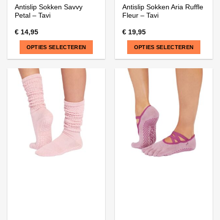
Antislip Sokken Savvy
Antislip Sokken Aria Ruffle
Petal – Tavi
Fleur – Tavi
€
14,95
€
19,95
OPTIES SELECTEREN
OPTIES SELECTEREN
Dit
Dit
product
product
heeft
heeft
meerdere
meerdere
variaties.
variaties.
Deze
Deze
optie
optie
kan
kan
gekozen
gekozen
worden
worden
op
op
de
de
productpagina
productpagina