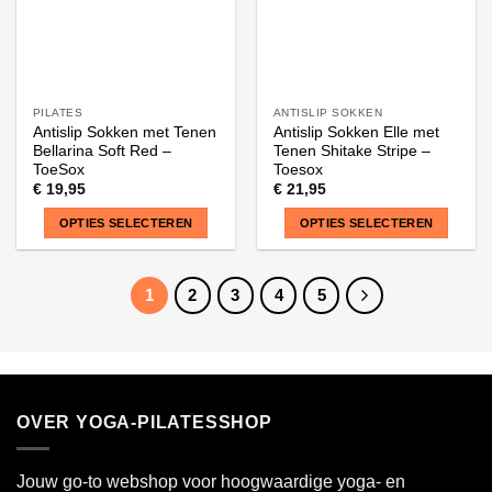
de
de
productpagina
productpagina
PILATES
ANTISLIP SOKKEN
Antislip Sokken met Tenen
Antislip Sokken Elle met
Bellarina Soft Red –
Tenen Shitake Stripe –
ToeSox
Toesox
€
19,95
€
21,95
OPTIES SELECTEREN
OPTIES SELECTEREN
Dit
Dit
product
product
1
2
3
4
5
heeft
heeft
meerdere
meerdere
variaties.
variaties.
Deze
Deze
optie
optie
OVER YOGA-PILATESSHOP
kan
kan
gekozen
gekozen
worden
worden
Jouw go-to webshop voor hoogwaardige yoga- en
op
op