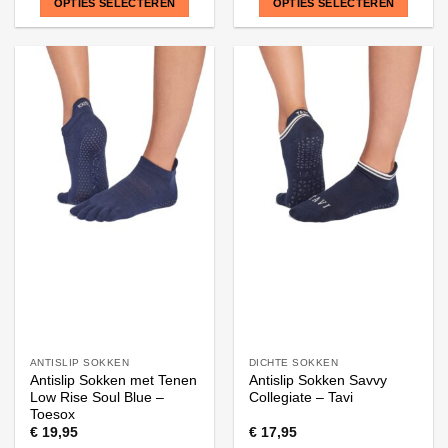
OPTIES SELECTEREN
OPTIES SELECTEREN
Dit
Dit
product
product
heeft
heeft
meerdere
meerdere
variaties.
variaties.
Deze
Deze
optie
optie
kan
kan
gekozen
gekozen
worden
worden
op
op
de
de
productpagina
productpagina
ANTISLIP SOKKEN
DICHTE SOKKEN
Antislip Sokken met Tenen
Antislip Sokken Savvy
Low Rise Soul Blue –
Collegiate – Tavi
Toesox
€
19,95
€
17,95