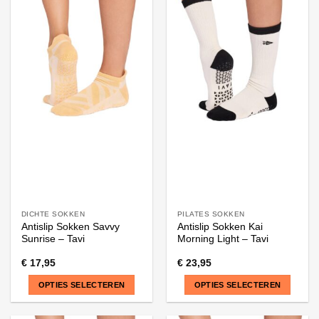
heeft
heeft
meerdere
meerdere
variaties.
variaties.
Deze
Deze
optie
optie
kan
kan
gekozen
gekozen
worden
worden
op
op
de
de
productpagina
productpagina
DICHTE SOKKEN
PILATES SOKKEN
Antislip Sokken Savvy
Antislip Sokken Kai
Sunrise – Tavi
Morning Light – Tavi
€
17,95
€
23,95
OPTIES SELECTEREN
OPTIES SELECTEREN
Dit
Dit