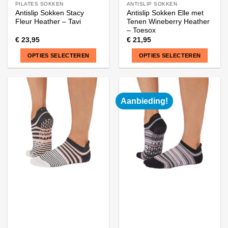
PILATES SOKKEN
ANTISLIP SOKKEN
Antislip Sokken Stacy
Antislip Sokken Elle met
Fleur Heather – Tavi
Tenen Wineberry Heather
– Toesox
€
23,95
€
21,95
OPTIES SELECTEREN
OPTIES SELECTEREN
Dit
Dit
product
product
heeft
heeft
Aanbieding!
meerdere
meerdere
variaties.
variaties.
Deze
Deze
optie
optie
kan
kan
gekozen
gekozen
worden
worden
op
op
de
de
productpagina
productpagina