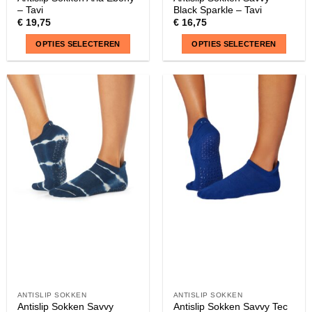
– Tavi
Black Sparkle – Tavi
€
19,75
€
16,75
OPTIES SELECTEREN
OPTIES SELECTEREN
Dit
Dit
product
product
heeft
heeft
meerdere
meerdere
variaties.
variaties.
Deze
Deze
optie
optie
kan
kan
gekozen
gekozen
worden
worden
op
op
de
de
productpagina
productpagina
ANTISLIP SOKKEN
ANTISLIP SOKKEN
Antislip Sokken Savvy
Antislip Sokken Savvy Tec