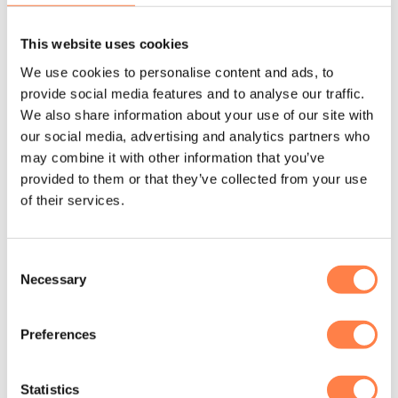
De antislip sokken Savvy zijn machine wasbaar. Was de
sokken binnenste buiten in een zachte cyclus om de
This website uses cookies
antislip laag te beschermen. Daarna op het droogrek laten
We use cookies to personalise content and ads, to
drogen of op een lage stand in de droger.
provide social media features and to analyse our traffic.
Let op! Gebruik geen bleekmiddel, ijzer of andere
We also share information about your use of our site with
agressieve chemicaliën. Dit kan namelijk de sokken
our social media, advertising and analytics partners who
beschadigen.
may combine it with other information that you’ve
provided to them or that they’ve collected from your use
Over het merk
of their services.
Tavi creëert vanuit het hart. Ze zijn geïnspireerd door de
inzet voor beweging, kracht en persoonlijke groei. Functie,
Flow en Fashion. De driehoek vorm van de grip zool en
Consent
Necessary
logo van het merk weerspiegelen deze drievoudige focus.
Selection
De hoogwaardige actieve kleding en accessoires zijn
ontworpen om een ondersteunende werking te bieden bij
Preferences
alle activiteiten. Bij Tavi gaat design en functie hand in
hand. Het merk richt zich op stijlen die ja van studio naar
Statistics
de straat kunt brengen zonder een slag te missen.