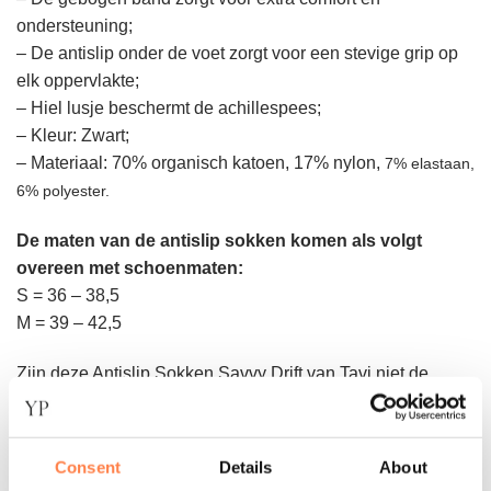
ondersteuning;
– De antislip onder de voet zorgt voor een stevige grip op
elk oppervlakte;
– Hiel lusje beschermt de achillespees;
– Kleur: Zwart;
– Materiaal: 70% organisch katoen, 17% nylon,
7% elastaan,
6% polyester.
De maten van de antislip sokken komen als volgt
overeen met schoenmaten:
S = 36 – 38,5
M = 39 – 42,5
Zijn deze Antislip Sokken Savvy Drift van Tavi niet de
sokken die je zocht? Bekijk
hier
de andere antislip sokken
die wij aanbieden!
Consent
Details
About
Instructie voor het wassen: