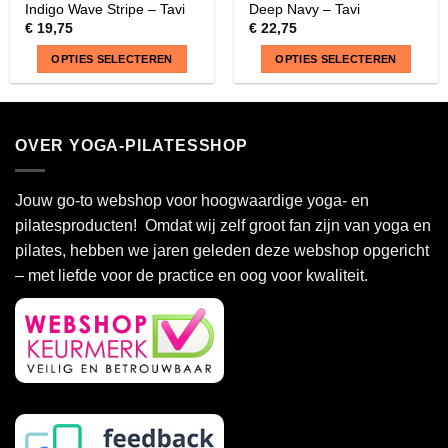
Indigo Wave Stripe – Tavi
Deep Navy – Tavi
€
19,75
€
22,75
OPTIES SELECTEREN
OPTIES SELECTEREN
Dit
Dit
product
product
heeft
heeft
OVER YOGA-PILATESSHOP
meerdere
meerdere
variaties.
variaties.
Deze
Deze
Jouw go-to webshop voor hoogwaardige yoga- en
optie
optie
pilatesproducten! Omdat wij zelf groot fan zijn van yoga en
kan
kan
pilates, hebben we jaren geleden deze webshop opgericht
gekozen
gekozen
– met liefde voor de practice en oog voor kwaliteit.
worden
worden
op
op
de
de
productpagina
productpagina