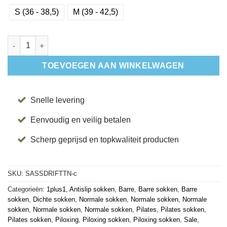
S (36 - 38,5)
M (39 - 42,5)
Antislip Sokken Savvy Drift - Tavi aantal
TOEVOEGEN AAN WINKELWAGEN
Snelle levering
Eenvoudig en veilig betalen
Scherp geprijsd en topkwaliteit producten
SKU:
SASSDRIFTTN-c
Categorieën:
1plus1
,
Antislip sokken
,
Barre
,
Barre sokken
,
Barre
sokken
,
Dichte sokken
,
Normale sokken
,
Normale sokken
,
Normale
sokken
,
Normale sokken
,
Normale sokken
,
Pilates
,
Pilates sokken
,
Pilates sokken
,
Piloxing
,
Piloxing sokken
,
Piloxing sokken
,
Sale
,