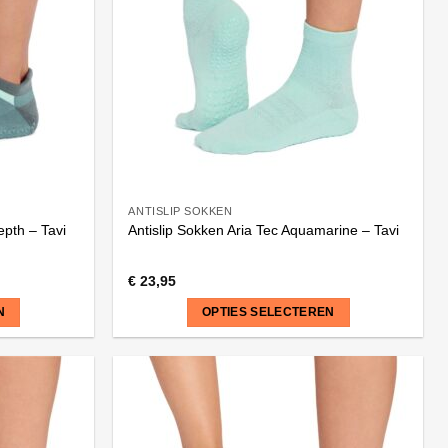
ANTISLIP SOKKEN
pth – Tavi
Antislip Sokken Aria Tec Aquamarine – Tavi
€
23,95
N
OPTIES SELECTEREN
Dit
product
heeft
meerdere
variaties.