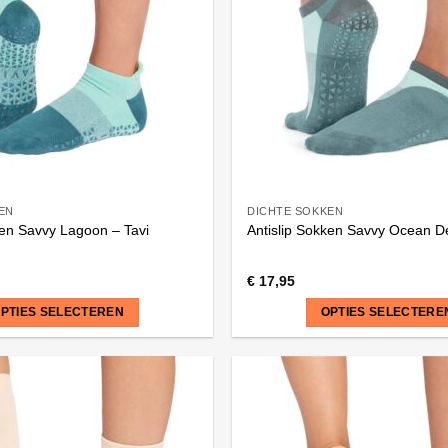
EN
DICHTE SOKKEN
ken Savvy Lagoon – Tavi
Antislip Sokken Savvy Ocean De
€
17,95
PTIES SELECTEREN
OPTIES SELECTERE
Dit
product
heeft
meerdere
variaties.