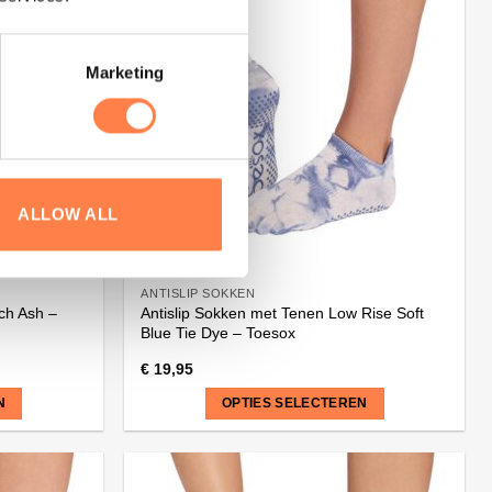
meerdere
variaties.
Deze
Marketing
optie
kan
gekozen
worden
op
de
ALLOW ALL
productpagina
ANTISLIP SOKKEN
ch Ash –
Antislip Sokken met Tenen Low Rise Soft
Blue Tie Dye – Toesox
€
19,95
N
OPTIES SELECTEREN
Dit
product
heeft