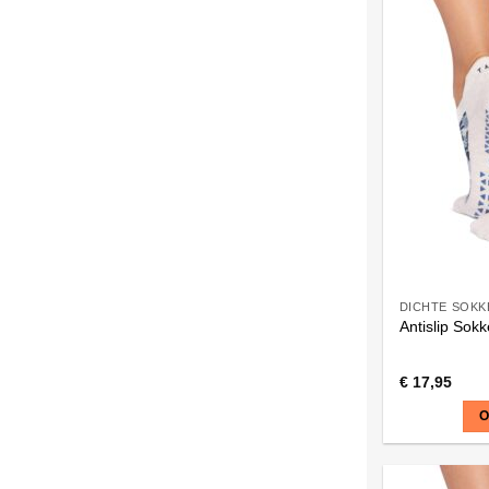
meerdere
variaties.
Deze
optie
kan
gekozen
worden
op
de
productpagi
DICHTE SOKK
Antislip Sok
€
17,95
O
Dit
product