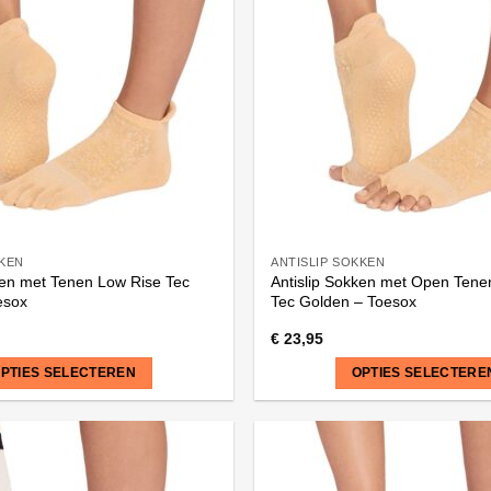
variaties.
Deze
optie
kan
gekozen
worden
op
de
na
productpagina
KKEN
ANTISLIP SOKKEN
ken met Tenen Low Rise Tec
Antislip Sokken met Open Tene
esox
Tec Golden – Toesox
€
23,95
PTIES SELECTEREN
OPTIES SELECTERE
Dit
product
heeft
meerdere