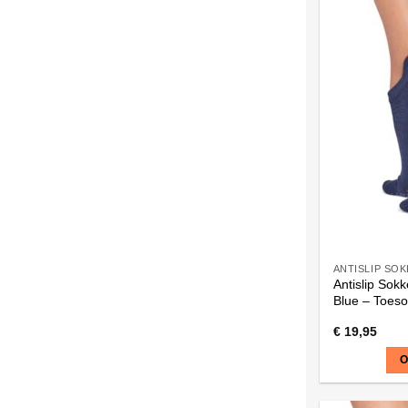
heeft
meerdere
variaties.
Deze
optie
kan
gekozen
worden
op
de
productpagi
ANTISLIP SO
Antislip Sok
Blue – Toeso
€
19,95
O
Dit