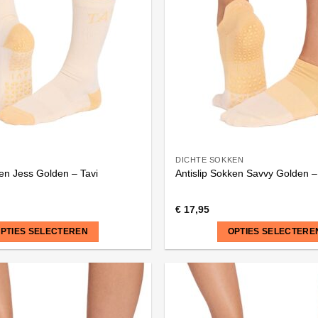
Deze
optie
kan
gekozen
worden
op
de
na
productpagina
DICHTE SOKKEN
ken Jess Golden – Tavi
Antislip Sokken Savvy Golden –
€
17,95
PTIES SELECTEREN
OPTIES SELECTERE
Dit
product
heeft
meerdere