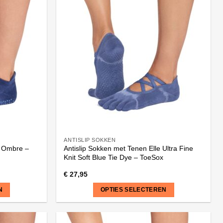
meerdere
variaties.
Deze
optie
kan
gekozen
worden
op
de
productpagina
ANTISLIP SOKKEN
e Ombre –
Antislip Sokken met Tenen Elle Ultra Fine
Knit Soft Blue Tie Dye – ToeSox
€
27,95
N
OPTIES SELECTEREN
Dit
product