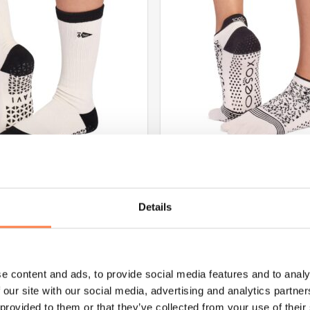
variaties.
Deze
optie
kan
gekozen
worden
op
de
na
productpagina
KEN
ANTISLIP SOKKEN
Antislip Sokken met Tenen Low
en Kai Morning Light – Tavi
Bone – Toesox
Details
€
23,95
PTIES SELECTEREN
OPTIES SELECTERE
Dit
e content and ads, to provide social media features and to analy
product
 our site with our social media, advertising and analytics partn
heeft
 provided to them or that they’ve collected from your use of their