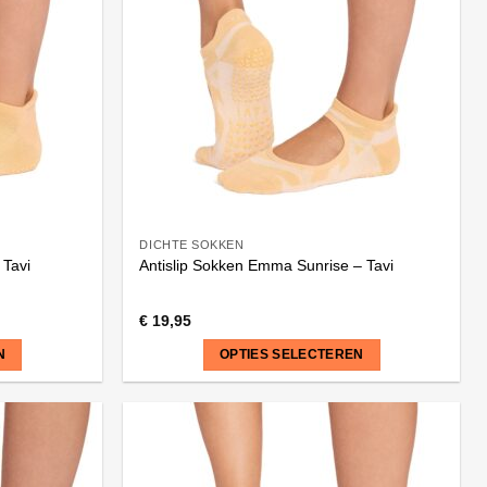
Deze
optie
kan
gekozen
worden
op
de
productpagina
DICHTE SOKKEN
 Tavi
Antislip Sokken Emma Sunrise – Tavi
€
19,95
N
OPTIES SELECTEREN
Dit
product
heeft
meerdere