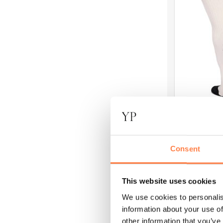
variaties.
Deze
optie
kan
gekozen
worden
op
de
productpagi
PILATES SOK
Antislip Sokk
Consent
€
23,95
O
This website uses cookies
Dit
We use cookies to personalis
product
information about your use of
heeft
other information that you’ve