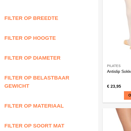
Deze
optie
kan
FILTER OP BREEDTE
gekozen
worden
FILTER OP HOOGTE
op
de
productpagi
FILTER OP DIAMETER
PILATES
Antislip Sok
FILTER OP BELASTBAAR
GEWICHT
€
23,95
O
FILTER OP MATERIAAL
Dit
product
heeft
FILTER OP SOORT MAT
meerdere