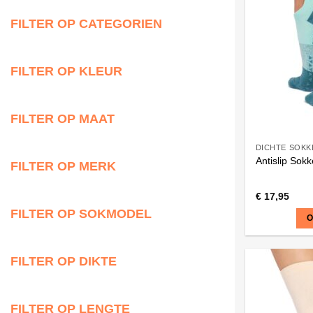
FILTER OP CATEGORIEN
FILTER OP KLEUR
FILTER OP MAAT
DICHTE SOKK
Antislip Sok
FILTER OP MERK
€
17,95
FILTER OP SOKMODEL
O
Dit
product
FILTER OP DIKTE
heeft
meerdere
variaties.
FILTER OP LENGTE