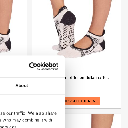
variaties.
Deze
optie
kan
gekozen
worden
op
de
productpagina
ANTISLIP SOKKEN
 Rise Tec
Antislip Sokken met Tenen Bellarina Tec
Bone – Toesox
About
€
25,95
N
OPTIES SELECTEREN
Dit
se our traffic. We also share
product
ers who may combine it with
heeft
 services.