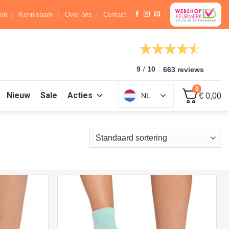
ren
Kennisbank
Over ons
Contact
/
9
10
663 reviews
0
Nieuw
Sale
Acties
NL
€ 0,00