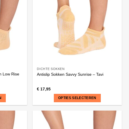
variaties.
Deze
optie
kan
gekozen
worden
op
de
productpagina
DICHTE SOKKEN
n Low Rise
Antislip Sokken Savvy Sunrise – Tavi
€
17,95
N
OPTIES SELECTEREN
Dit
product
heeft
meerdere