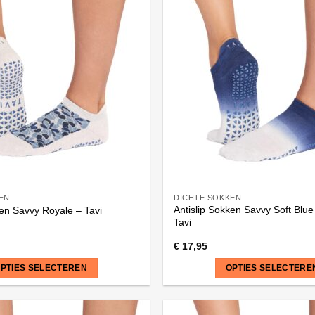
meerdere
variaties.
Deze
optie
kan
gekozen
worden
op
de
na
productpagina
EN
DICHTE SOKKEN
Antislip Sokken Savvy Soft Blu
ken Savvy Royale – Tavi
Tavi
€
17,95
PTIES SELECTEREN
OPTIES SELECTERE
Dit
product