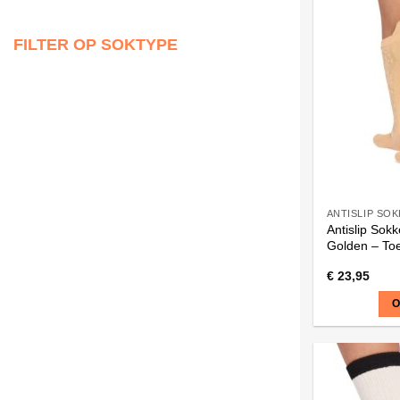
variaties.
Deze
FILTER OP SOKTYPE
optie
kan
gekozen
worden
op
de
productpagi
ANTISLIP SO
Antislip Sok
Golden – To
€
23,95
O
Dit
product
heeft
meerdere