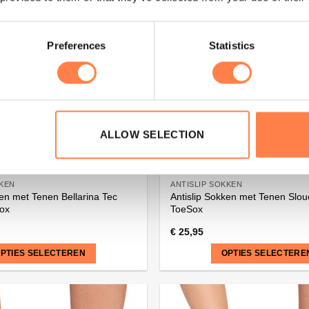
meerdere
variaties.
Deze
Preferences
Statistics
optie
kan
gekozen
worden
op
de
ALLOW SELECTION
na
productpagina
KKEN
ANTISLIP SOKKEN
ken met Tenen Bellarina Tec
Antislip Sokken met Tenen Slou
Sox
ToeSox
€
25,95
PTIES SELECTEREN
OPTIES SELECTERE
Dit
product
heeft