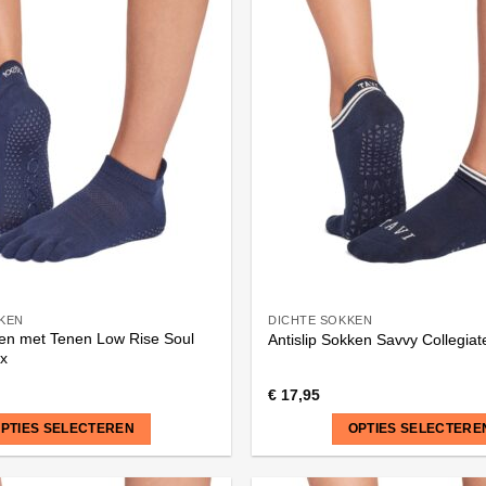
heeft
meerdere
variaties.
Deze
optie
kan
gekozen
worden
op
de
na
productpagina
KKEN
DICHTE SOKKEN
ken met Tenen Low Rise Soul
Antislip Sokken Savvy Collegiat
x
€
17,95
PTIES SELECTEREN
OPTIES SELECTERE
Dit