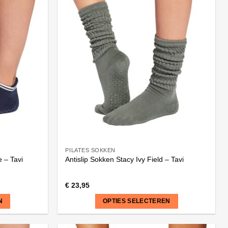
heeft
meerdere
variaties.
Deze
optie
kan
gekozen
worden
op
de
productpagina
PILATES SOKKEN
e – Tavi
Antislip Sokken Stacy Ivy Field – Tavi
€
23,95
N
OPTIES SELECTEREN
Dit