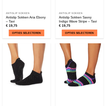
ANTISLIP SOKKEN
ANTISLIP SOKKEN
Antislip Sokken Aria Ebony
Antislip Sokken Savvy
– Tavi
Indigo Wave Stripe – Tavi
€
19,75
€
19,75
OPTIES SELECTEREN
OPTIES SELECTEREN
Dit
Dit
product
product
heeft
heeft
meerdere
meerdere
variaties.
variaties.
Deze
Deze
optie
optie
kan
kan
gekozen
gekozen
worden
worden
op
op
de
de
productpagina
productpagina