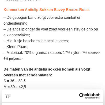
Kenmerken Antislip Sokken Savvy Breeze Rose:
– De gebogen band zorgt voor extra comfort en
ondersteuning;
– De antislip onder de voet zorgt voor een stevige grip op
elk oppervlakte;
– Hiel lusje beschermt de achillespees;
– Kleur: Paars;
– Materiaal: 70% organisch katoen, 17% nylon,
7% elastaan,
6% polyester.
De maten van de antislip sokken komen als volgt
overeen met schoenmaten:
S = 36 – 38,5
M = 39 – 42,5
Zijn deze Antislip Sokken Savvy Breeze Rose van Tavi niet
de sokken die je zocht? Bekijk
hier
de andere antislip