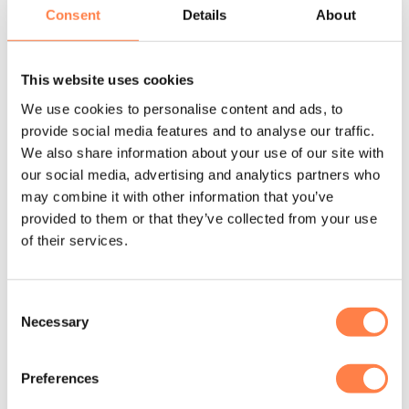
Consent
Details
About
sokken die wij aanbieden!
Instructie voor het wassen:
This website uses cookies
De antislip sokken Savvy zijn machine wasbaar. Was de
sokken binnenste buiten in een zachte cyclus om de
We use cookies to personalise content and ads, to
antislip laag te beschermen. Daarna op het droogrek laten
provide social media features and to analyse our traffic.
drogen of op een lage stand in de droger.
We also share information about your use of our site with
Let op! Gebruik geen bleekmiddel, ijzer of andere
our social media, advertising and analytics partners who
agressieve chemicaliën. Dit kan namelijk de sokken
may combine it with other information that you’ve
provided to them or that they’ve collected from your use
beschadigen.
of their services.
Over het merk
Tavi creëert vanuit het hart. Ze zijn geïnspireerd door de
Consent
inzet voor beweging, kracht en persoonlijke groei. Functie,
Necessary
Selection
Flow en Fashion. De driehoek vorm van de grip zool en
logo van het merk weerspiegelen deze drievoudige focus.
Preferences
De hoogwaardige actieve kleding en accessoires zijn
ontworpen om een ondersteunende werking te bieden bij