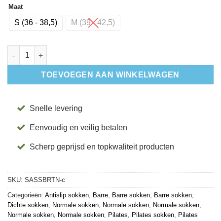
Maat
S (36 - 38,5)
M (39 - 42,5)
Antislip Sokken Savvy Breeze Rose - Tavi aantal
TOEVOEGEN AAN WINKELWAGEN
Snelle levering
Eenvoudig en veilig betalen
Scherp geprijsd en topkwaliteit producten
SKU:
SASSBRTN-c
Categorieën:
Antislip sokken
,
Barre
,
Barre sokken
,
Barre sokken
,
Dichte sokken
,
Normale sokken
,
Normale sokken
,
Normale sokken
,
Normale sokken
,
Normale sokken
,
Pilates
,
Pilates sokken
,
Pilates