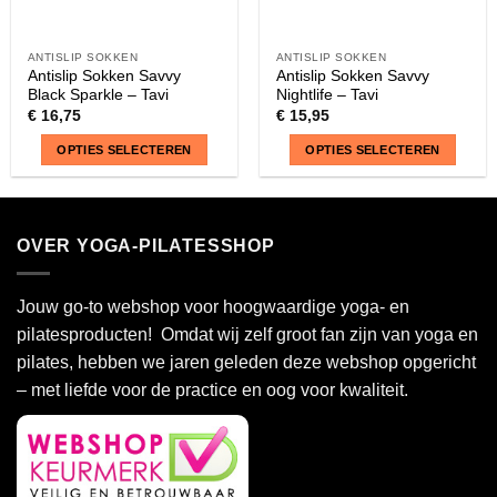
ANTISLIP SOKKEN
ANTISLIP SOKKEN
Antislip Sokken Savvy
Antislip Sokken Savvy
Black Sparkle – Tavi
Nightlife – Tavi
€
16,75
€
15,95
OPTIES SELECTEREN
OPTIES SELECTEREN
Dit
Dit
product
product
heeft
heeft
OVER YOGA-PILATESSHOP
meerdere
meerdere
variaties.
variaties.
Deze
Deze
Jouw go-to webshop voor hoogwaardige yoga- en
optie
optie
pilatesproducten! Omdat wij zelf groot fan zijn van yoga en
kan
kan
pilates, hebben we jaren geleden deze webshop opgericht
gekozen
gekozen
– met liefde voor de practice en oog voor kwaliteit.
worden
worden
op
op
de
de
productpagina
productpagina