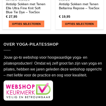
ANTISLIP SOKKEN
PILATES
Antislip Sokken met Tenen
Antislip Sokken met Tenen
Elle Ultra Fine Knit Soft
Bellarina Repose – ToeSox
Blue Tie Dye – ToeSox
€
27,95
€
19,95
OPTIES SELECTEREN
OPTIES SELECTEREN
Dit
Dit
product
product
heeft
heeft
OVER YOGA-PILATESSHOP
meerdere
meerdere
variaties.
variaties.
Deze
Deze
Jouw go-to webshop voor hoogwaardige yoga- en
optie
optie
pilatesproducten! Omdat wij zelf groot fan zijn van yoga en
kan
kan
pilates, hebben we jaren geleden deze webshop opgericht
gekozen
gekozen
– met liefde voor de practice en oog voor kwaliteit.
worden
worden
op
op
de
de
productpagina
productpagina