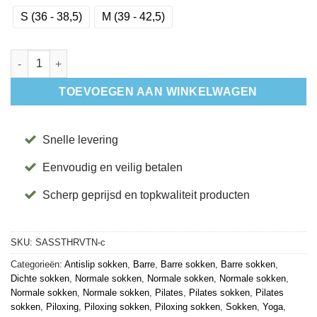
S (36 - 38,5)
M (39 - 42,5)
Antislip Sokken Savvy Thrive - Tavi aantal
TOEVOEGEN AAN WINKELWAGEN
Snelle levering
Eenvoudig en veilig betalen
Scherp geprijsd en topkwaliteit producten
SKU:
SASSTHRVTN-c
Categorieën:
Antislip sokken
,
Barre
,
Barre sokken
,
Barre sokken
,
Dichte sokken
,
Normale sokken
,
Normale sokken
,
Normale sokken
,
Normale sokken
,
Normale sokken
,
Pilates
,
Pilates sokken
,
Pilates
sokken
,
Piloxing
,
Piloxing sokken
,
Piloxing sokken
,
Sokken
,
Yoga
,