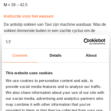
M =
39 – 42.5
Instructie voor het wassen:
De antislip sokken van Tavi zijn machine wasbaar. Was de
sokken binnenste buiten in een zachte cyclus om de
antislip laag te beschermen. Daarna op het droogrek laten
drogen of op een lage stand in de droger.
Let op! Gebruik geen bleekmiddel of andere agressieve
Consent
Details
About
chemicaliën. Strijk de sokken ook niet. Dit kan namelijk de
sokken beschadigen
.
This website uses cookies
Over het merk
We use cookies to personalise content and ads, to
Tavi begon met één helder doel: het creëren van de beste
provide social media features and to analyse our traffic.
We also share information about your use of our site with
antislipsokken voor practices zoals yoga, pilates en barre.
our social media, advertising and analytics partners who
Ontworpen door ervaren barre-instructeurs, combineren de
may combine it with other information that you’ve
sokken ultieme grip met een flatterend en functioneel
provided to them or that they’ve collected from your use