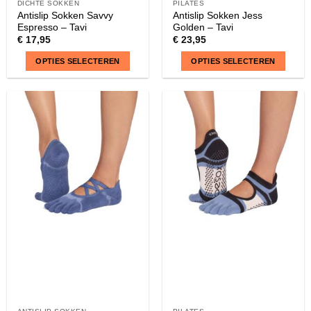
DICHTE SOKKEN
PILATES
Antislip Sokken Savvy
Antislip Sokken Jess
Espresso – Tavi
Golden – Tavi
€
17,95
€
23,95
OPTIES SELECTEREN
OPTIES SELECTEREN
Dit
Dit
product
product
heeft
heeft
meerdere
meerdere
variaties.
variaties.
Deze
Deze
optie
optie
kan
kan
gekozen
gekozen
worden
worden
op
op
de
de
productpagina
productpagina