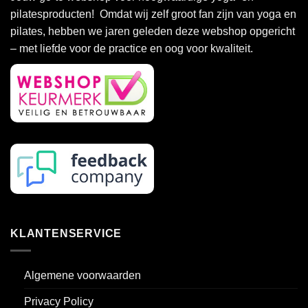
optie
optie
pilatesproducten! Omdat wij zelf groot fan zijn van yoga en
kan
kan
pilates, hebben we jaren geleden deze webshop opgericht
gekozen
gekozen
– met liefde voor de practice en oog voor kwaliteit.
worden
worden
op
op
de
de
productpagina
productpagina
KLANTENSERVICE
Algemene voorwaarden
Privacy Policy