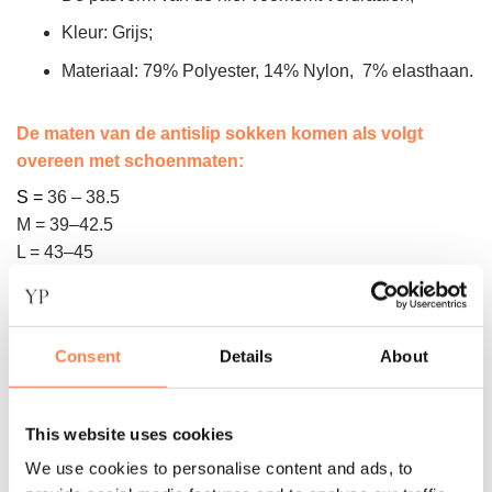
Kleur: Grijs;
Materiaal: 79% Polyester, 14% Nylon, 7% elasthaan.
De maten van de antislip sokken komen als volgt
overeen met schoenmaten:
S =
36 – 38.5
M = 39–42.5
L = 43–45
Instructie voor het wassen:
De antislip sokken van Tavi zijn machine wasbaar. Was de
Consent
Details
About
sokken binnenste buiten in een zachte cyclus om de
antislip laag te beschermen. Daarna op het droogrek laten
drogen of op een lage stand in de droger.
This website uses cookies
We use cookies to personalise content and ads, to
Let op! Gebruik geen bleekmiddel of andere agressieve