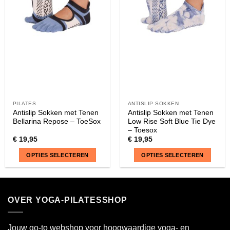
optie
optie
kan
kan
gekozen
gekozen
worden
worden
op
op
de
de
productpagina
productpagina
PILATES
ANTISLIP SOKKEN
Antislip Sokken met Tenen
Antislip Sokken met Tenen
Bellarina Repose – ToeSox
Low Rise Soft Blue Tie Dye
– Toesox
€
19,95
€
19,95
OPTIES SELECTEREN
OPTIES SELECTEREN
Dit
Dit
product
product
heeft
heeft
OVER YOGA-PILATESSHOP
meerdere
meerdere
variaties.
variaties.
Deze
Deze
Jouw go-to webshop voor hoogwaardige yoga- en