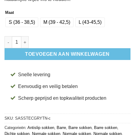
Maat
S (36 - 38,5)
M (39 - 42,5)
L (43-45,5)
Antislip Sokken Savvy Tec Grey - Tavi aantal
TOEVOEGEN AAN WINKELWAGEN
Snelle levering
Eenvoudig en veilig betalen
Scherp geprijsd en topkwaliteit producten
SKU:
SASSTECGRYTN-c
Categorieën:
Antislip sokken
,
Barre
,
Barre sokken
,
Barre sokken
,
Dichte sokken
,
Normale sokken
,
Normale sokken
,
Normale sokken
,