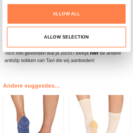
BPA-vrij is. Het merk streeft naar eerlijke productie en kiest
waar mogelijk voor gerecyclede of natuurlijke vezels. Zo
ALLOW ALL
biedt Tavi niet alleen comfort en stijl, maar ook een
bewuste keuze voor wie duurzaamheid belangrijk vindt.
Elk detail is ontworpen om jouw practice én dagelijks leven
ALLOW SELECTION
te ondersteunen.
Toch niet gevonden wat je zocht? Bekijk
hier
de andere
antislip sokken van Tavi die wij aanbieden!
Andere suggesties…