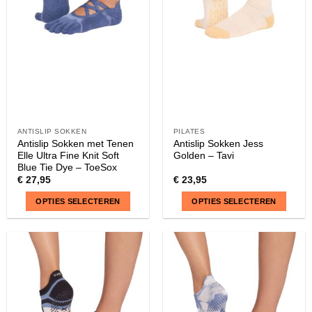
ANTISLIP SOKKEN
PILATES
Antislip Sokken met Tenen
Antislip Sokken Jess
Elle Ultra Fine Knit Soft
Golden – Tavi
Blue Tie Dye – ToeSox
€
27,95
€
23,95
OPTIES SELECTEREN
OPTIES SELECTEREN
Dit
Dit
product
product
heeft
heeft
meerdere
meerdere
variaties.
variaties.
Deze
Deze