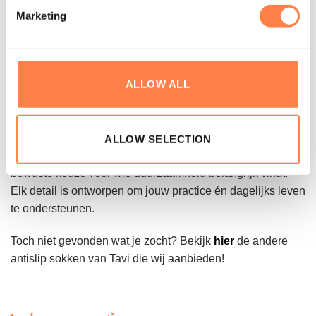
Marketing
het merk weerspiegelen deze drievoudige focus
Tavi werkt uitsluitend met zorgvuldig gekozen materialen
zoals biologisch katoen en modal, en zet zich in voor
ALLOW ALL
milieuvriendelijke productietechnieken. Denk aan een
printmethode zonder verf of water en kleding die 100%
BPA-vrij is. Het merk streeft naar eerlijke productie en kiest
waar mogelijk voor gerecyclede of natuurlijke vezels. Zo
ALLOW SELECTION
biedt Tavi niet alleen comfort en stijl, maar ook een
bewuste keuze voor wie duurzaamheid belangrijk vindt.
Elk detail is ontworpen om jouw practice én dagelijks leven
te ondersteunen.
Toch niet gevonden wat je zocht? Bekijk
hier
de andere
antislip sokken van Tavi die wij aanbieden!