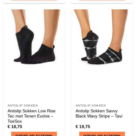
Dit
Dit
product
product
heeft
heeft
meerdere
meerdere
variaties.
variaties.
Deze
Deze
optie
optie
kan
kan
gekozen
gekozen
worden
worden
op
op
de
de
productpagina
productpagina
ANTISLIP SOKKEN
ANTISLIP SOKKEN
Antislip Sokken Low Rise
Antislip Sokken Savvy
Tec met Tenen Evolve –
Black Wavy Stripe – Tavi
ToeSox
€
18,75
€
19,75
OPTIES SELECTEREN
OPTIES SELECTEREN