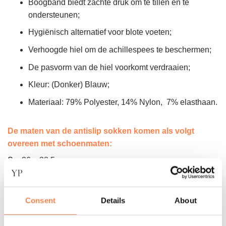
Boogband biedt zachte druk om te tillen en te
ondersteunen;
Hygiënisch alternatief voor blote voeten;
Verhoogde hiel om de achillespees te beschermen;
De pasvorm van de hiel voorkomt verdraaien;
Kleur: (Donker) Blauw;
Materiaal: 79% Polyester, 14% Nylon, 7% elasthaan.
De maten van de antislip sokken komen als volgt
overeen met schoenmaten:
S =
36 – 38.5
M = 39–42.5
L = 43–45
XL = 45.5+
Consent
Details
About
Instructie voor het wassen: