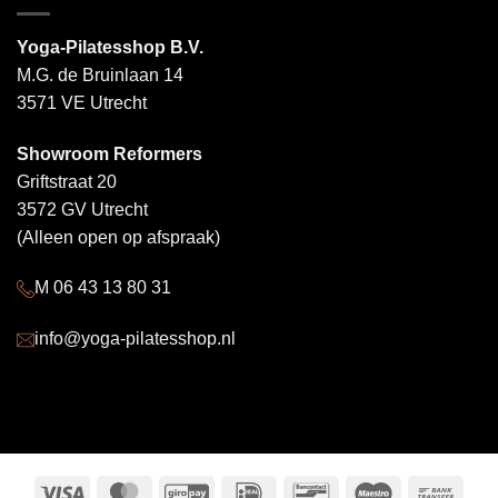
Yoga-Pilatesshop B.V.
M.G. de Bruinlaan 14
3571 VE Utrecht
Showroom Reformers
Griftstraat 20
3572 GV Utrecht
(Alleen open op afspraak)
M 06 43 13 80 31
info@yoga-pilatesshop.nl
Visa
MasterCard
GiroPay
IDeal
Bancontact
Maestro
Bank