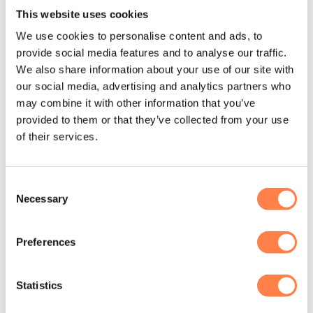
This website uses cookies
De antislip sokken van Tavi zijn machine wasbaar. Was de
sokken binnenste buiten in een zachte cyclus om de
We use cookies to personalise content and ads, to
antislip laag te beschermen. Daarna op het droogrek laten
provide social media features and to analyse our traffic.
drogen of op een lage stand in de droger.
We also share information about your use of our site with
our social media, advertising and analytics partners who
Let op! Gebruik geen bleekmiddel of andere agressieve
may combine it with other information that you’ve
chemicaliën. Strijk de sokken ook niet. Dit kan namelijk de
provided to them or that they’ve collected from your use
sokken beschadigen
.
of their services.
Over het merk
Consent
Tavi begon met één helder doel: het creëren van de beste
Necessary
Selection
antislipsokken voor practices zoals yoga, pilates en barre.
Ontworpen door ervaren barre-instructeurs, combineren de
Preferences
sokken ultieme grip met een flatterend en functioneel
design. Wat begon met sokken, groeide uit tot een merk dat
hoogwaardige, duurzame en stijlvolle producten ontwikkelt
Statistics
voor beweging – op én naast de mat. Functie, Flow en
Fashion. De driehoek vorm van de grip zool en logo van