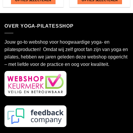
Dit
Dit
product
product
heeft
heeft
OVER YOGA-PILATESSHOP
meerdere
meerdere
variaties.
variaties.
Deze
Deze
Jouw go-to webshop voor hoogwaardige yoga- en
optie
optie
pilatesproducten! Omdat wij zelf groot fan zijn van yoga en
kan
kan
pilates, hebben we jaren geleden deze webshop opgericht
gekozen
gekozen
– met liefde voor de practice en oog voor kwaliteit.
worden
worden
op
op
de
de
productpagina
productpagina