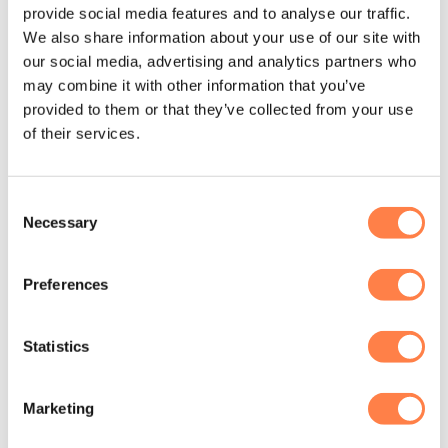
S =
36 – 38.5
provide social media features and to analyse our traffic.
We also share information about your use of our site with
M =
39 – 42.5
our social media, advertising and analytics partners who
Instructie voor het wassen:
may combine it with other information that you’ve
provided to them or that they’ve collected from your use
De antislip sokken van ToeSox zijn machine wasbaar. Was
of their services.
de sokken binnenste buiten in een zachte cyclus om de
antislip laag te beschermen. Daarna op het droogrek laten
drogen of op een lage stand in de droger.
Consent
Necessary
Selection
Let op! Gebruik geen bleekmiddel of andere agressieve
chemicaliën. Strijk de sokken ook niet. Dit kan namelijk de
Preferences
sokken beschadigen
.
Over het merk
Statistics
ToeSox introduceerde de innovatieve sok met vijf tenen,
die zorgt voor een perfecte pasvorm en voorkomt dat de
Marketing
sokken schuiven of draaien. Dit ontwerp bevordert de
natuurlijke beweging van je voeten, vermindert wrijving en