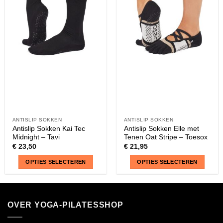
Deze
Deze
optie
optie
kan
kan
gekozen
gekozen
worden
worden
op
op
de
de
productpagina
productpagina
ANTISLIP SOKKEN
ANTISLIP SOKKEN
Antislip Sokken Kai Tec
Antislip Sokken Elle met
Midnight – Tavi
Tenen Oat Stripe – Toesox
€
23,50
€
21,95
OPTIES SELECTEREN
OPTIES SELECTEREN
Dit
Dit
product
product
heeft
heeft
OVER YOGA-PILATESSHOP
meerdere
meerdere
variaties.
variaties.