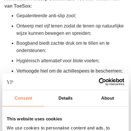
van ToeSox:
Gepatenteerde anti-slip zool;
Ontwerp met vijf tenen zodat de tenen op natuurlijke
wijze kunnen bewegen en spreiden;
Boogband biedt zachte druk om te tillen en te
ondersteunen;
Hygiënisch alternatief voor blote voeten;
Verhoogde hiel om de achillespees te beschermen;
De pasvorm van de hiel voorkomt verdraaien;
Kleur: (Donker) Blauw;
Consent
Details
About
Materiaal: 79% Polyester, 14% Nylon, 7% elasthaan.
De maten van de antislip sokken komen als volgt
This website uses cookies
overeen met schoenmaten:
We use cookies to personalise content and ads, to