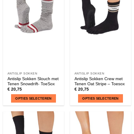
ANTISLIP SOKKEN
ANTISLIP SOKKEN
Antislip Sokken Slouch met
Antislip Sokken Crew met
Tenen Snowdrift- ToeSox
Tenen Oat Stripe – Toesox
€
20,75
€
20,75
OPTIES SELECTEREN
OPTIES SELECTEREN
Dit
Dit
product
product
heeft
heeft
meerdere
meerdere
variaties.
variaties.