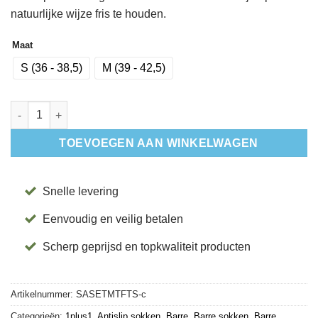
natuurlijke wijze fris te houden.
Maat
S (36 - 38,5)
M (39 - 42,5)
Antislip Sokken Elle Tec met Tenen Flex - ToeSox aantal
TOEVOEGEN AAN WINKELWAGEN
Snelle levering
Eenvoudig en veilig betalen
Scherp geprijsd en topkwaliteit producten
Artikelnummer:
SASETMTFTS-c
Categorieën:
1plus1
,
Antislip sokken
,
Barre
,
Barre sokken
,
Barre