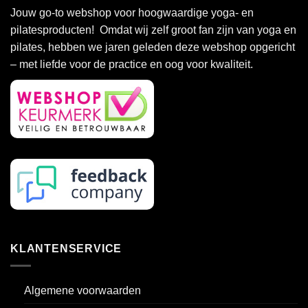
Deze
Deze
Jouw go-to webshop voor hoogwaardige yoga- en
optie
optie
pilatesproducten! Omdat wij zelf groot fan zijn van yoga en
kan
kan
pilates, hebben we jaren geleden deze webshop opgericht
gekozen
gekozen
– met liefde voor de practice en oog voor kwaliteit.
worden
worden
op
op
de
de
productpagina
productpagina
KLANTENSERVICE
Algemene voorwaarden