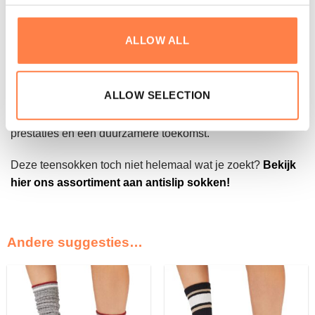
voorkomt blaren.
ALLOW ALL
Met de focus op duurzaamheid, maakt ToeSox producten
die lang meegaan en de impact op de planeet
minimaliseren. Door kwaliteit boven kwantiteit te kiezen,
ALLOW SELECTION
moedigen we een verantwoorde manier van consumeren
aan. ToeSox biedt de ultieme combinatie van comfort,
prestaties en een duurzamere toekomst.
Deze teensokken toch niet helemaal wat je zoekt?
Bekijk
hier ons assortiment aan antislip sokken!
Andere suggesties…