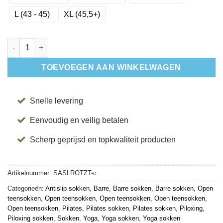
L (43 - 45)
XL (45,5+)
Antislip Sokken Low Rise Open Tenen Zwart - ToeSox aantal
TOEVOEGEN AAN WINKELWAGEN
Snelle levering
Eenvoudig en veilig betalen
Scherp geprijsd en topkwaliteit producten
Artikelnummer:
SASLROTZT-c
Categorieën:
Antislip sokken
,
Barre
,
Barre sokken
,
Barre sokken
,
Open
teensokken
,
Open teensokken
,
Open teensokken
,
Open teensokken
,
Open teensokken
,
Pilates
,
Pilates sokken
,
Pilates sokken
,
Piloxing
,
Piloxing sokken
,
Sokken
,
Yoga
,
Yoga sokken
,
Yoga sokken