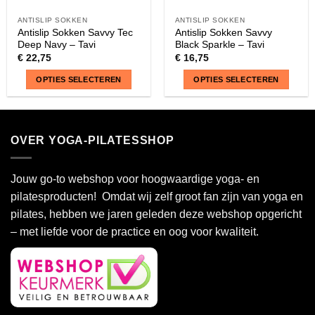
ANTISLIP SOKKEN
ANTISLIP SOKKEN
Antislip Sokken Savvy Tec
Antislip Sokken Savvy
Deep Navy – Tavi
Black Sparkle – Tavi
€
22,75
€
16,75
OPTIES SELECTEREN
OPTIES SELECTEREN
Dit
Dit
product
product
heeft
heeft
OVER YOGA-PILATESSHOP
meerdere
meerdere
variaties.
variaties.
Deze
Deze
Jouw go-to webshop voor hoogwaardige yoga- en
optie
optie
pilatesproducten! Omdat wij zelf groot fan zijn van yoga en
kan
kan
pilates, hebben we jaren geleden deze webshop opgericht
gekozen
gekozen
– met liefde voor de practice en oog voor kwaliteit.
worden
worden
op
op
de
de
productpagina
productpagina