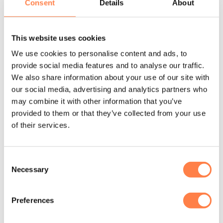
Consent
Details
About
Zijn deze sokken toch niet helemaal wat je zoekt?
Bekijk
dan onze grote collectie antislip sokken.
This website uses cookies
We use cookies to personalise content and ads, to
Andere suggesties…
provide social media features and to analyse our traffic.
We also share information about your use of our site with
our social media, advertising and analytics partners who
may combine it with other information that you’ve
provided to them or that they’ve collected from your use
of their services.
Consent
Necessary
Selection
Preferences