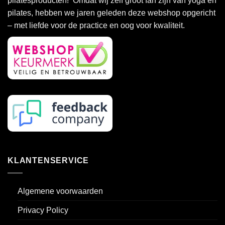
pilatesproducten! Omdat wij zelf groot fan zijn van yoga en
kan
kan
pilates, hebben we jaren geleden deze webshop opgericht
gekozen
gekozen
– met liefde voor de practice en oog voor kwaliteit.
worden
worden
op
op
de
de
productpagina
productpagina
KLANTENSERVICE
Algemene voorwaarden
Privacy Policy