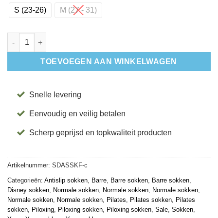
S (23-26)
M (27 - 31)
Disney Antislip Sokken Savvy Kids - Frozen aantal
TOEVOEGEN AAN WINKELWAGEN
Snelle levering
Eenvoudig en veilig betalen
Scherp geprijsd en topkwaliteit producten
Artikelnummer:
SDASSKF-c
Categorieën:
Antislip sokken
,
Barre
,
Barre sokken
,
Barre sokken
,
Disney sokken
,
Normale sokken
,
Normale sokken
,
Normale sokken
,
Normale sokken
,
Normale sokken
,
Pilates
,
Pilates sokken
,
Pilates
sokken
,
Piloxing
,
Piloxing sokken
,
Piloxing sokken
,
Sale
,
Sokken
,