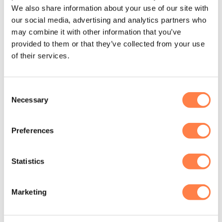
We also share information about your use of our site with
our social media, advertising and analytics partners who
may combine it with other information that you’ve
provided to them or that they’ve collected from your use
of their services.
Consent
Necessary
Selection
ANTISLIP SOKKEN
ANTISLIP SOKKEN
Antislip Sokken Aria Ebony
Antislip Sokken Savvy
– Tavi
Nightlife – Tavi
€
19,75
€
15,95
Preferences
OPTIES SELECTEREN
OPTIES SELECTEREN
Dit
Dit
Statistics
product
product
heeft
heeft
meerdere
meerdere
Marketing
variaties.
variaties.
Deze
Deze
optie
optie