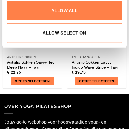
kan
kan
ALLOW ALL
gekozen
gekozen
worden
worden
op
op
de
de
ALLOW SELECTION
productpagina
productpagina
ANTISLIP SOKKEN
ANTISLIP SOKKEN
Antislip Sokken Savvy Tec
Antislip Sokken Savvy
Deep Navy – Tavi
Indigo Wave Stripe – Tavi
€
22,75
€
19,75
OPTIES SELECTEREN
OPTIES SELECTEREN
Dit
Dit
product
product
heeft
heeft
OVER YOGA-PILATESSHOP
meerdere
meerdere
variaties.
variaties.
Deze
Deze
Jouw go-to webshop voor hoogwaardige yoga- en
optie
optie