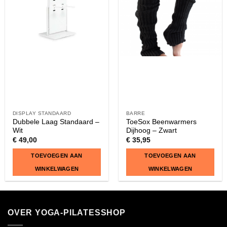
Deze
optie
kan
gekozen
worden
op
de
productpagina
DISPLAY STANDAARD
BARRE
Dubbele Laag Standaard –
ToeSox Beenwarmers
Wit
Dijhoog – Zwart
€
49,00
€
35,95
TOEVOEGEN AAN
TOEVOEGEN AAN
WINKELWAGEN
WINKELWAGEN
OVER YOGA-PILATESSHOP