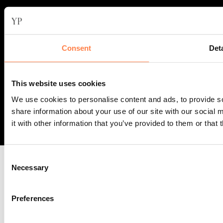
Showroom Reformers
Griftstraat 20
3572 GV Utrecht
Consent
Deta
(Alleen open op afspraak)
M 06 43 13 80 31
This website uses cookies
info@yoga-pilatesshop.nl
We use cookies to personalise content and ads, to provide so
share information about your use of our site with our social
it with other information that you’ve provided to them or that 
Consent
Visa
MasterCard
GiroPay
IDeal
Bancontact
Maestro
Bank
Necessary
Selection
Trans
PayPal
Klarna
American
Apple
Express
Pay
© 2012-2026 Yoga-Pilatesshop.nl - Alle rechten voorbehouden -
Preferences
ditisABC