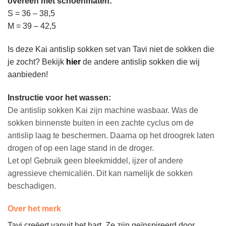
overeen met schoenmaten:
S = 36 – 38,5
M = 39 – 42,5
Is deze Kai antislip sokken set van Tavi niet de sokken die
je zocht? Bekijk
hier
de andere antislip sokken die wij
aanbieden!
Instructie voor het wassen:
De antislip sokken Kai zijn machine wasbaar. Was de
sokken binnenste buiten in een zachte cyclus om de
antislip laag te beschermen. Daarna op het droogrek laten
drogen of op een lage stand in de droger.
Let op! Gebruik geen bleekmiddel, ijzer of andere
agressieve chemicaliën. Dit kan namelijk de sokken
beschadigen.
Over het merk
Tavi
creëert
vanuit
het hart. Ze
zijn
geïnspireerd
door