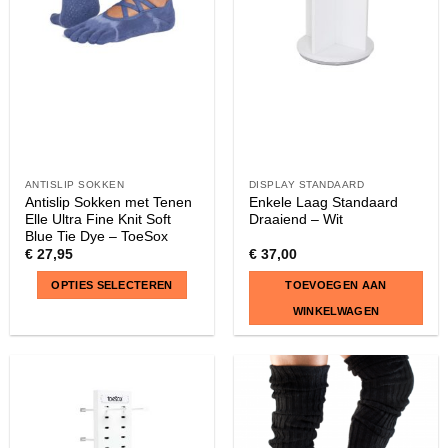
ANTISLIP SOKKEN
DISPLAY STANDAARD
Antislip Sokken met Tenen
Enkele Laag Standaard
Elle Ultra Fine Knit Soft
Draaiend – Wit
Blue Tie Dye – ToeSox
€
27,95
€
37,00
OPTIES SELECTEREN
TOEVOEGEN AAN
WINKELWAGEN
Dit
product
heeft
meerdere
variaties.