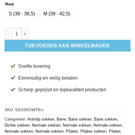
Maat
S (36 - 38,5)
M (39 - 42,5)
Antislip Sokken Set Kai - Grijs/Wit - Tavi aantal
TOEVOEGEN AAN WINKELWAGEN
Snelle levering
Eenvoudig en veilig betalen
Scherp geprijsd en topkwaliteit producten
SKU:
SASSKGWTN-c
Categorieën:
Antislip sokken
,
Barre
,
Barre sokken
,
Barre sokken
,
Dichte sokken
,
Normale sokken
,
Normale sokken
,
Normale sokken
,
Normale sokken
,
Normale sokken
,
Pilates
,
Pilates sokken
,
Pilates