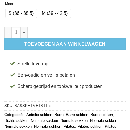
Maat
S (36 - 38,5)
M (39 - 42,5)
Antislip Sokken Savvyy Petal Melange Stripe - Tavi aantal
TOEVOEGEN AAN WINKELWAGEN
Snelle levering
Eenvoudig en veilig betalen
Scherp geprijsd en topkwaliteit producten
SKU:
SASSPETMETSTT-c
Categorieën:
Antislip sokken
,
Barre
,
Barre sokken
,
Barre sokken
,
Dichte sokken
,
Normale sokken
,
Normale sokken
,
Normale sokken
,
Normale sokken
,
Normale sokken
,
Pilates
,
Pilates sokken
,
Pilates