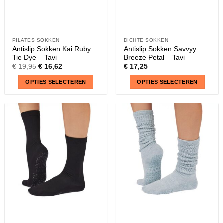
PILATES SOKKEN
DICHTE SOKKEN
Antislip Sokken Kai Ruby
Antislip Sokken Savvyy
Tie Dye – Tavi
Breeze Petal – Tavi
€
19,95
€
16,62
€
17,25
OPTIES SELECTEREN
OPTIES SELECTEREN
Dit
Dit
product
product
heeft
heeft
meerdere
meerdere
variaties.
variaties.
Deze
Deze
optie
optie
kan
kan
gekozen
gekozen
worden
worden
op
op
de
de