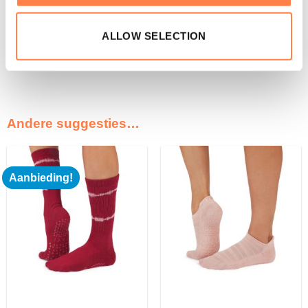
Zijn deze
Antislip Sokken in het model Savvy
niet de
ALLOW SELECTION
sokken die je zocht? Bekijk
hier
de andere antislip sokken
die wij aanbieden!
Andere suggesties…
Aanbieding!