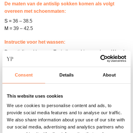
De maten van de antislip sokken komen als volgt
overeen met schoenmaten:
S =
36 – 38.5
M =
39 – 42.5
Instructie voor het wassen:
De antislip sokken van Tavi zijn machine wasbaar. Was de
sokken binnenste buiten in een zachte cyclus om de
antislip laag te beschermen. Daarna op het droogrek laten
drogen of op een lage stand in de droger.
Consent
Details
About
Let op! Gebruik geen bleekmiddel of andere agressieve
chemicaliën. Strijk de sokken ook niet. Dit kan namelijk de
This website uses cookies
sokken beschadigen
.
We use cookies to personalise content and ads, to
provide social media features and to analyse our traffic.
Over het merk
We also share information about your use of our site with
Tavi begon met één helder doel: het creëren van de beste
our social media, advertising and analytics partners who