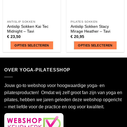
productpagina
productpagina
ANTISLIP SOKKEN
PILATES SOKKEN
Antislip Sokken Kai Tec
Antislip Sokken Stacy
Midnight – Tavi
Mirage Heather – Tavi
€
23,50
€
20,95
OPTIES SELECTEREN
OPTIES SELECTEREN
Dit
Dit
product
product
heeft
heeft
OVER YOGA-PILATESSHOP
meerdere
meerdere
variaties.
variaties.
Deze
Deze
Jouw go-to webshop voor hoogwaardige yoga- en
optie
optie
pilatesproducten! Omdat wij zelf groot fan zijn van yoga en
kan
kan
pilates, hebben we jaren geleden deze webshop opgericht
gekozen
gekozen
– met liefde voor de practice en oog voor kwaliteit.
worden
worden
op
op
de
de
productpagina
productpagina