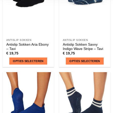
ANTISLIP SOKKEN
ANTISLIP SOKKEN
Antislip Sokken Aria Ebony
Antislip Sokken Savvy
– Tavi
Indigo Wave Stripe – Tavi
€
19,75
€
19,75
OPTIES SELECTEREN
OPTIES SELECTEREN
Dit
Dit
product
product
heeft
heeft
meerdere
meerdere
variaties.
variaties.
Deze
Deze
optie
optie
kan
kan
gekozen
gekozen