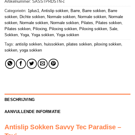
Artikelnummer:
SASSTPRDSTN-c
Categorieën:
1plus1
,
Antislip sokken
,
Barre
,
Barre sokken
,
Barre
sokken
,
Dichte sokken
,
Normale sokken
,
Normale sokken
,
Normale
sokken
,
Normale sokken
,
Normale sokken
,
Pilates
,
Pilates sokken
,
Pilates sokken
,
Piloxing
,
Piloxing sokken
,
Piloxing sokken
,
Sale
,
Sokken
,
Yoga
,
Yoga sokken
,
Yoga sokken
Tags:
antislip sokken
,
huissokken
,
pilates sokken
,
piloxing sokken
,
sokken
,
yoga sokken
BESCHRIJVING
AANVULLENDE INFORMATIE
Antislip Sokken Savvy Tec Paradise –