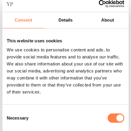
Verhoogde hiel om de achillespees te beschermen;
De pasvorm van de hiel voorkomt verdraaien;
Consent
Details
About
Kleur: Roze;
Materiaal: 79% Polyester, 14% Nylon, 7% elasthaan.
This website uses cookies
We use cookies to personalise content and ads, to
Instructie voor het wassen:
provide social media features and to analyse our traffic.
De Antislip Sokken Savvy Met Tenen Tec Paradise van
We also share information about your use of our site with
Tavi zijn machine wasbaar. Was de sokken binnenste
our social media, advertising and analytics partners who
buiten in een zachte cyclus om de antislip laag te
may combine it with other information that you’ve
beschermen. Daarna op het droogrek laten drogen of op
provided to them or that they’ve collected from your use
een lage stand in de droger.
of their services.
Let op! Gebruik geen bleekmiddel, ijzer of andere
agressieve chemicaliën. Dit kan namelijk de sokken
beschadigen.
Consent
Necessary
Selection
De maten
komen als volgt overeen met schoenmaten: