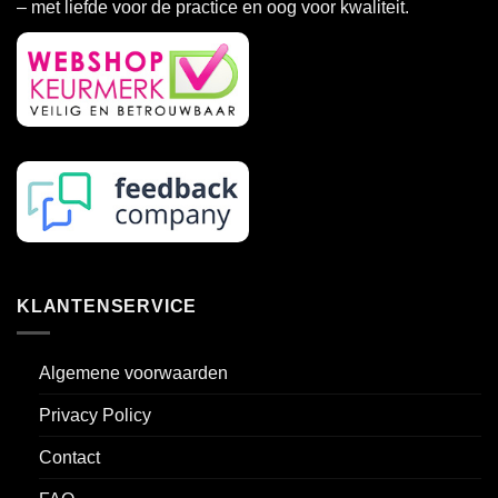
– met liefde voor de practice en oog voor kwaliteit.
worden
worden
op
op
de
de
productpagina
productpagina
KLANTENSERVICE
Algemene voorwaarden
Privacy Policy
Contact