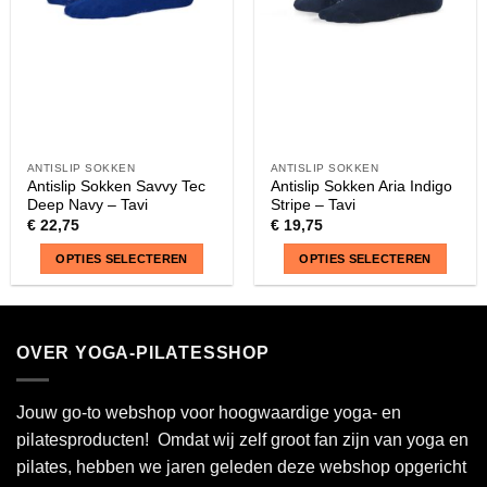
worden
worden
op
op
de
de
productpagina
productpagina
ANTISLIP SOKKEN
ANTISLIP SOKKEN
Antislip Sokken Savvy Tec
Antislip Sokken Aria Indigo
Deep Navy – Tavi
Stripe – Tavi
€
22,75
€
19,75
OPTIES SELECTEREN
OPTIES SELECTEREN
Dit
Dit
product
product
heeft
heeft
OVER YOGA-PILATESSHOP
meerdere
meerdere
variaties.
variaties.
Deze
Deze
Jouw go-to webshop voor hoogwaardige yoga- en
optie
optie
pilatesproducten! Omdat wij zelf groot fan zijn van yoga en
kan
kan
pilates, hebben we jaren geleden deze webshop opgericht
gekozen
gekozen