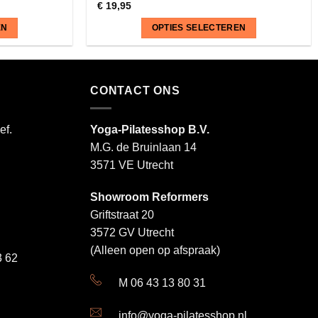
€
19,95
EN
OPTIES SELECTEREN
Dit
product
heeft
CONTACT ONS
meerdere
variaties.
ef.
Yoga-Pilatesshop B.V.
Deze
M.G. de Bruinlaan 14
optie
3571 VE Utrecht
kan
gekozen
Showroom Reformers
worden
Griftstraat 20
op
3572 GV Utrecht
de
productpagina
(Alleen open op afspraak)
 62
M 06 43 13 80 31
info@yoga-pilatesshop.nl