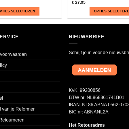
€
27,95
PTIES SELECTEREN
OPTIES SELECTER
Dit
product
heeft
ERVICE
NIEUWSBRIEF
meerdere
variaties.
Schrijf je in voor de nieuwsbri
voorwaarden
Deze
optie
licy
kan
gekozen
worden
op
KvK: 99200856
de
BTW nr: NL868861741B01
el
a
productpagina
IBAN: NL86 ABNA 0562 0703
 van je Reformer
BIC nr: ABNANL2A
 Retourneren
Het Retouradres