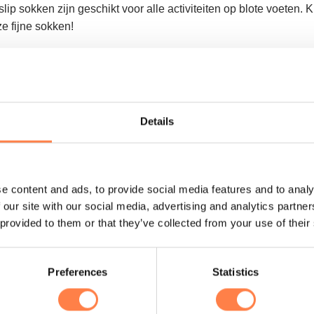
lip sokken zijn geschikt voor alle activiteiten op blote voeten. Ki
e fijne sokken!
tract
:
 elk oppervlakte;
rsteuning;
Details
achillespees;
an,
6% polyester;
e content and ads, to provide social media features and to analy
 our site with our social media, advertising and analytics partn
 provided to them or that they’ve collected from your use of their
 overeen met schoenmaten:
Preferences
Statistics