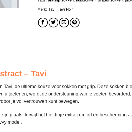
Tags:
antislip sokken
,
huissokken
,
pilates sokken
,
pilo
Merk:
Tavi
,
Tavi Noir
tract – Tavi
n Tavi, de ultieme keuze voor sokken met grip. Deze sokken bied
 uitoefenen, wordt de ondersteuning van je voeten bevorderd, wa
ardoor je vol vertrouwen kunt bewegen.
jn plaats, terwijl het hiel-lipje extra comfort en bescherming a
avvy model.