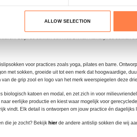
kken binnenste buiten in een zachte cyclus om de antislip laag
ALLOW SELECTION
caliën. Strijk de sokken ook niet. Dit kan namelijk de sokken 
islipsokken voor practices zoals yoga, pilates en barre. Ontwo
egon met sokken, groeide uit tot een merk dat hoogwaardige, duu
 van de grip zool en logo van het merk weerspiegelen deze dri
ls biologisch katoen en modal, en zet zich in voor milieuvrien
 naar eerlijke productie en kiest waar mogelijk voor gerecyclede of
 vindt. Elk detail is ontworpen om jouw practice én dagelijks 
n die je zocht? Bekijk
hier
de andere antislip sokken die wij a