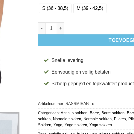
S (36 - 38,5)
M (39 - 42,5)
Antislip Sokken Savvy Mirage Abstract - Tavi a
TOEVOEG
Snelle levering
Eenvoudig en veilig betalen
Scherp geprijsd en topkwaliteit produc
Artikelnummer:
SASSMIRABT-c
Categorieën:
Antislip sokken
,
Barre
,
Barre sokken
,
Bar
sokken
,
Normale sokken
,
Normale sokken
,
Pilates
,
Pil
Sokken
,
Yoga
,
Yoga sokken
,
Yoga sokken