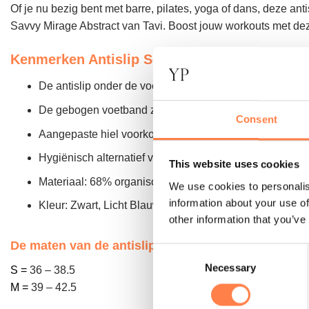
Of je nu bezig bent met barre, pilates, yoga of dans, deze antis
Savvy Mirage Abstract van Tavi. Boost jouw workouts met dez
Kenmerken Antislip Sokken Savvy Mirage Abs
De antislip onder de voet zorgt voor een stevige grip op
De gebogen voetband zorgt voor extra comfort en onde
Consent
Aangepaste hiel voorkomt verdraaien en beschermt de 
Hygiënisch alternatief voor blote voeten;
This website uses cookies
Materiaal: 68% organisch katoen, 19% nylon,
7% elasta
We use cookies to personalis
information about your use of
Kleur: Zwart, Licht Blauw.
other information that you’ve
De maten van de antislip sokken komen als volgt
Consent
Necessary
Selection
S =
36 – 38.5
M =
39 – 42.5