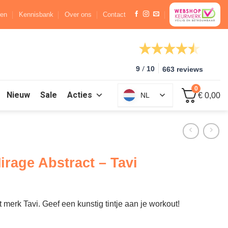
ren
Kennisbank
Over ons
Contact
/
9
10
663 reviews
0
Nieuw
Sale
Acties
NL
€ 0,00
irage Abstract – Tavi
merk Tavi. Geef een kunstig tintje aan je workout!