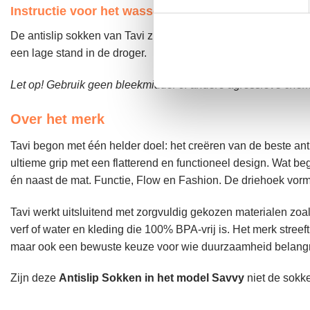
Instructie voor het wassen:
De antislip sokken van Tavi zijn machine wasbaar. Was de so
een lage stand in de droger.
Let op! Gebruik geen bleekmiddel of andere agressieve chemi
Over het merk
Tavi begon met één helder doel: het creëren van de beste ant
ultieme grip met een flatterend en functioneel design. Wat b
én naast de mat. Functie, Flow en Fashion. De driehoek vorm
Tavi werkt uitsluitend met zorgvuldig gekozen materialen zoa
verf of water en kleding die 100% BPA-vrij is. Het merk streeft
maar ook een bewuste keuze voor wie duurzaamheid belangrijk
Zijn deze
Antislip Sokken in het model Savvy
niet de sokke