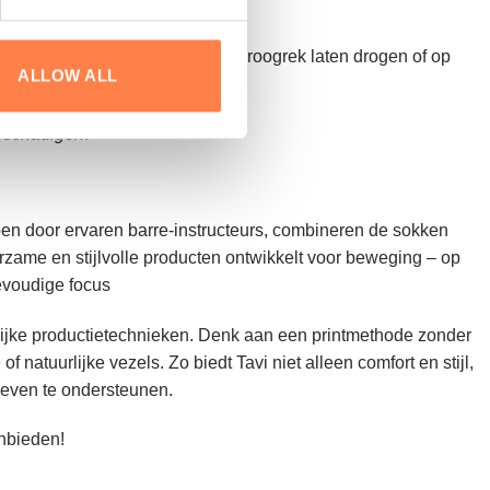
 te beschermen. Daarna op het droogrek laten drogen of op
ALLOW ALL
beschadigen
.
rpen door ervaren barre-instructeurs, combineren de sokken
rzame en stijlvolle producten ontwikkelt voor beweging – op
evoudige focus
delijke productietechnieken. Denk aan een printmethode zonder
 natuurlijke vezels. Zo biedt Tavi niet alleen comfort en stijl,
leven te ondersteunen.
anbieden!