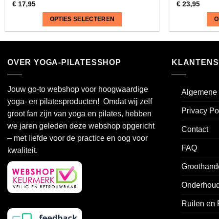
€
17,95
€
23,95
OPTIES SELECTEREN
O
Dit
Dit
product
product
heeft
heeft
OVER YOGA-PILATESSHOP
KLANTENS
meerdere
meerdere
variaties.
variaties.
Jouw go-to webshop voor hoogwaardige
Algemene 
Deze
Deze
yoga- en pilatesproducten! Omdat wij zelf
optie
optie
Privacy Po
groot fan zijn van yoga en pilates, hebben
kan
kan
we jaren geleden deze webshop opgericht
gekozen
gekozen
Contact
worden
worden
– met liefde voor de practice en oog voor
FAQ
op
op
kwaliteit.
de
de
Groothand
productpagina
productpagin
Onderhoud
Ruilen en