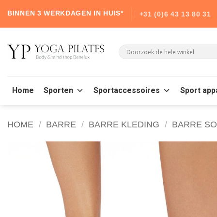
Skip
BINNEN 3 WERKDAGEN IN HUIS*
+31 (0)6 43 13 80 31
to
content
Home
Sporten
Sportaccessoires
Sport app
HOME
/
BARRE
/
BARRE KLEDING
/
BARRE S