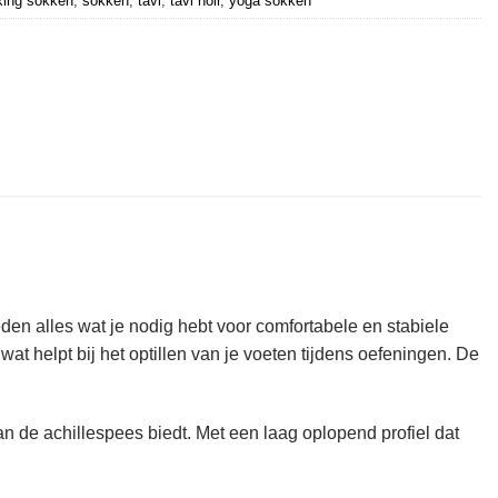
xing sokken
,
sokken
,
tavi
,
tavi noir
,
yoga sokken
en alles wat je nodig hebt voor comfortabele en stabiele
t helpt bij het optillen van je voeten tijdens oefeningen. De
an de achillespees biedt. Met een laag oplopend profiel dat