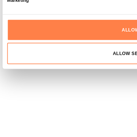
ALLO
ALLOW S