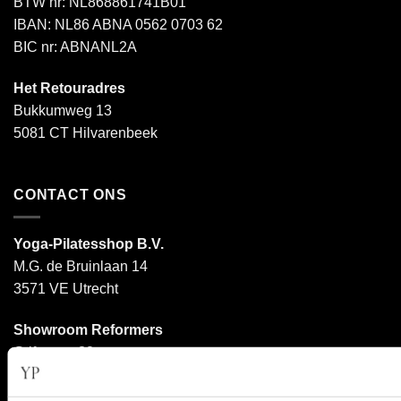
BTW nr: NL868861741B01
IBAN: NL86 ABNA 0562 0703 62
BIC nr: ABNANL2A
Het Retouradres
Bukkumweg 13
5081 CT Hilvarenbeek
CONTACT ONS
Yoga-Pilatesshop B.V.
M.G. de Bruinlaan 14
3571 VE Utrecht
Showroom Reformers
Griftstraat 20
3572 GV Utrecht
(Alleen open op afspraak)