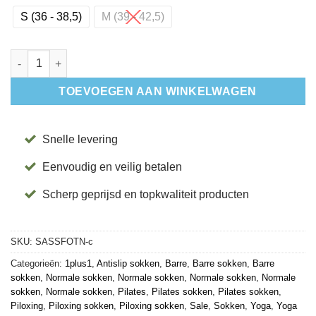
S (36 - 38,5)
M (39 - 42,5)
Antislip Sokken Savvy Forest - Tavi aantal
TOEVOEGEN AAN WINKELWAGEN
Snelle levering
Eenvoudig en veilig betalen
Scherp geprijsd en topkwaliteit producten
SKU:
SASSFOTN-c
Categorieën:
1plus1
,
Antislip sokken
,
Barre
,
Barre sokken
,
Barre
sokken
,
Normale sokken
,
Normale sokken
,
Normale sokken
,
Normale
sokken
,
Normale sokken
,
Pilates
,
Pilates sokken
,
Pilates sokken
,
Piloxing
,
Piloxing sokken
,
Piloxing sokken
,
Sale
,
Sokken
,
Yoga
,
Yoga