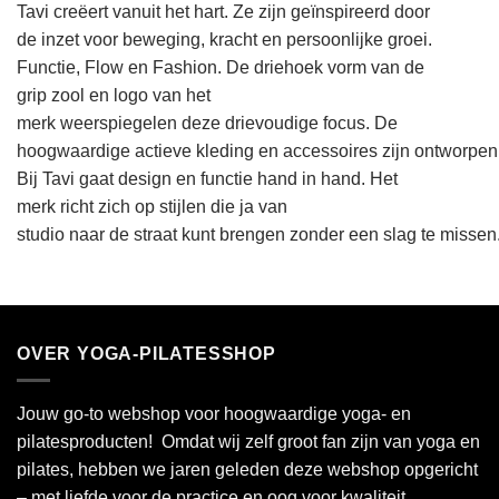
Tavi
creëert
vanuit
het hart. Ze
zijn
geïnspireerd
door
de
inzet
voor
beweging
,
kracht
en
persoonlijke
groei
.
Functie
, Flow
en
Fashion. De
driehoek
vorm
van de
grip
zool
en
logo van het
merk
weerspiegelen
deze
drievoudige
focus.
De
hoogwaardige
actieve
kleding
en
accessoires
zijn
ontworpen
Bij Tavi
gaat
design
en
functie
hand in hand. Het
merk
richt
zich
op
stijlen
die ja van
studio
naar
de
straat
kunt
brengen
zonder
een
slag
te
missen
OVER YOGA-PILATESSHOP
Jouw go-to webshop voor hoogwaardige yoga- en
pilatesproducten! Omdat wij zelf groot fan zijn van yoga en
pilates, hebben we jaren geleden deze webshop opgericht
– met liefde voor de practice en oog voor kwaliteit.