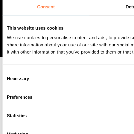
Consent
Deta
M 06 43 13 80 31
info@yoga-pilatesshop.nl
This website uses cookies
We use cookies to personalise content and ads, to provide so
share information about your use of our site with our social
it with other information that you’ve provided to them or that 
Visa
MasterCard
GiroPay
IDeal
Bancontact
Maestro
Bank
Consent
Trans
PayPal
Klarna
American
Apple
Necessary
Selection
Express
Pay
© 2012-2026 Yoga-Pilatesshop.nl - Alle rechten voorbehouden -
ditisABC
Preferences
Statistics
Marketing