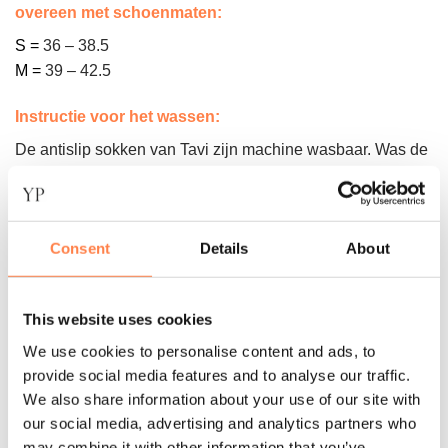
overeen met schoenmaten:
S =
36 – 38.5
M =
39 – 42.5
Instructie voor het wassen:
De antislip sokken van Tavi zijn machine wasbaar. Was de
sokken binnenste buiten in een zachte cyclus om de
antislip laag te beschermen. Daarna op het droogrek laten
drogen of op een lage stand in de droger.
Consent
Details
About
Let op! Gebruik geen bleekmiddel of andere agressieve
chemicaliën. Strijk de sokken ook niet. Dit kan namelijk de
This website uses cookies
sokken beschadigen
.
We use cookies to personalise content and ads, to
Over het merk
provide social media features and to analyse our traffic.
We also share information about your use of our site with
Tavi begon met één helder doel: het creëren van de beste
our social media, advertising and analytics partners who
antislipsokken voor practices zoals yoga, pilates en barre.
may combine it with other information that you’ve