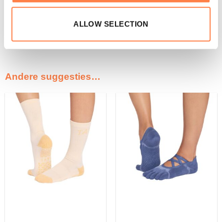
Zijn deze
Antislip Sokken in het model Savvy
niet de
sokken die je zocht? Bekijk
hier
de andere antislip sokken
ALLOW SELECTION
die wij aanbieden!
Andere suggesties…