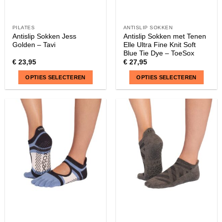
PILATES
ANTISLIP SOKKEN
Antislip Sokken Jess
Antislip Sokken met Tenen
Golden – Tavi
Elle Ultra Fine Knit Soft
Blue Tie Dye – ToeSox
€
23,95
€
27,95
OPTIES SELECTEREN
OPTIES SELECTEREN
Dit
Dit
product
product
heeft
heeft
meerdere
meerdere
variaties.
variaties.
Deze
Deze
optie
optie
kan
kan
gekozen
gekozen
worden
worden
op
op
de
de
productpagina
productpagina