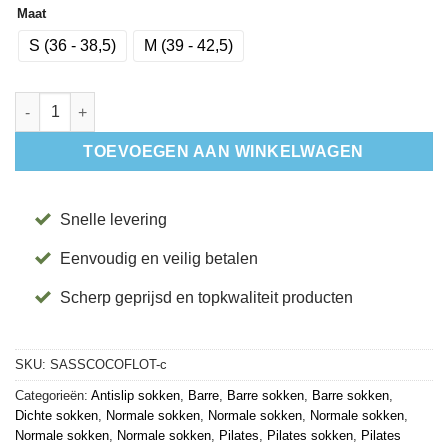
Maat
S (36 - 38,5)
M (39 - 42,5)
Antislip Sokken Savvy Coconut Floral - Tavi aantal
TOEVOEGEN AAN WINKELWAGEN
Snelle levering
Eenvoudig en veilig betalen
Scherp geprijsd en topkwaliteit producten
SKU:
SASSCOCOFLOT-c
Categorieën:
Antislip sokken
,
Barre
,
Barre sokken
,
Barre sokken
,
Dichte sokken
,
Normale sokken
,
Normale sokken
,
Normale sokken
,
Normale sokken
,
Normale sokken
,
Pilates
,
Pilates sokken
,
Pilates