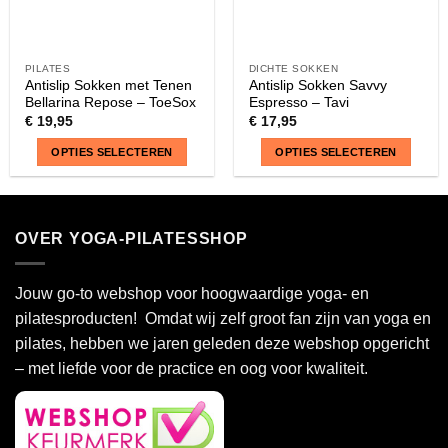
PILATES
DICHTE SOKKEN
Antislip Sokken met Tenen
Antislip Sokken Savvy
Bellarina Repose – ToeSox
Espresso – Tavi
€
19,95
€
17,95
OPTIES SELECTEREN
OPTIES SELECTEREN
Dit
Dit
product
product
heeft
heeft
OVER YOGA-PILATESSHOP
meerdere
meerdere
variaties.
variaties.
Deze
Deze
Jouw go-to webshop voor hoogwaardige yoga- en
optie
optie
pilatesproducten! Omdat wij zelf groot fan zijn van yoga en
kan
kan
pilates, hebben we jaren geleden deze webshop opgericht
gekozen
gekozen
– met liefde voor de practice en oog voor kwaliteit.
worden
worden
op
op
de
de
productpagina
productpagina