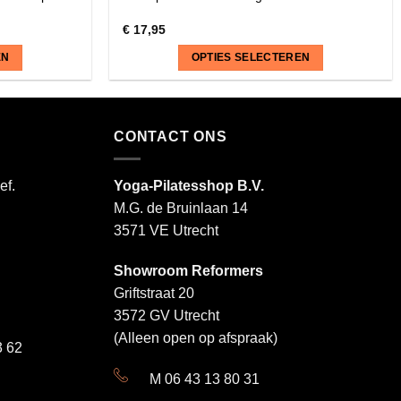
€
17,95
EN
OPTIES SELECTEREN
Dit
product
heeft
CONTACT ONS
meerdere
variaties.
ef.
Yoga-Pilatesshop B.V.
Deze
M.G. de Bruinlaan 14
optie
3571 VE Utrecht
kan
gekozen
Showroom Reformers
worden
Griftstraat 20
op
3572 GV Utrecht
de
productpagina
(Alleen open op afspraak)
 62
M 06 43 13 80 31