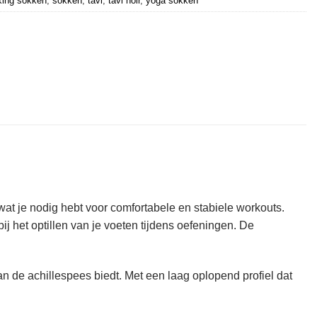
xing sokken
,
sokken
,
tavi
,
tavi noir
,
yoga sokken
at je nodig hebt voor comfortabele en stabiele workouts.
j het optillen van je voeten tijdens oefeningen. De
an de achillespees biedt. Met een laag oplopend profiel dat