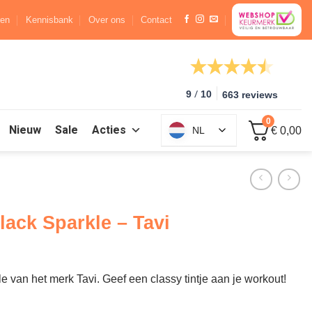
ren
Kennisbank
Over ons
Contact
/
9
10
663 reviews
0
Nieuw
Sale
Acties
NL
€ 0,00
lack Sparkle – Tavi
e van het merk Tavi. Geef een classy tintje aan je workout!