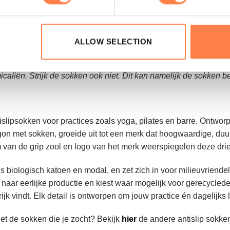
kken binnenste buiten in een zachte cyclus om de antislip laag
ALLOW SELECTION
caliën. Strijk de sokken ook niet. Dit kan namelijk de sokken 
islipsokken voor practices zoals yoga, pilates en barre. Ontwo
egon met sokken, groeide uit tot een merk dat hoogwaardige, duu
 van de grip zool en logo van het merk weerspiegelen deze dri
ls biologisch katoen en modal, en zet zich in voor milieuvrien
 naar eerlijke productie en kiest waar mogelijk voor gerecyclede of
 vindt. Elk detail is ontworpen om jouw practice én dagelijks 
et de sokken die je zocht? Bekijk
hier
de andere antislip sokke