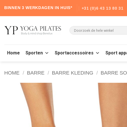
Skip
BINNEN 3 WERKDAGEN IN HUIS*
+31 (0)6 43 13 80 31
to
content
Home
Sporten
Sportaccessoires
Sport app
HOME
/
BARRE
/
BARRE KLEDING
/
BARRE S