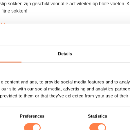
lip sokken zijn geschikt voor alle activiteiten op blote voeten. Ki
fijne sokken!
kle
:
 elk oppervlakte;
rsteuning;
Details
achillespees;;
an,
6% polyester;
e content and ads, to provide social media features and to analy
 our site with our social media, advertising and analytics partn
 provided to them or that they’ve collected from your use of their
 overeen met schoenmaten:
Preferences
Statistics