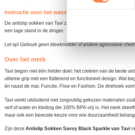
Instructie voor het wassen:
De antislip sokken van Tavi zijn machine wasbaar. Was de so
een lage stand in de droger.
Let op! Gebruik geen bleekmiddel of andere agressieve chemi
Over het merk
Tavi begon met één helder doel: het creëren van de beste ant
ultieme grip met een flatterend en functioneel design. Wat b
én naast de mat. Functie, Flow en Fashion. De driehoek vorm
Tavi werkt uitsluitend met zorgvuldig gekozen materialen zoa
verf of water en kleding die 100% BPA-vrij is. Het merk streeft
maar ook een bewuste keuze voor wie duurzaamheid belangrijk
Zijn deze
Antislip Sokken Savvy Black Sparkle van Tavi
ni