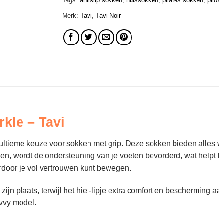
Tags:
antislip sokken
,
huissokken
,
pilates sokken
,
pilo
Merk:
Tavi
,
Tavi Noir
kle – Tavi
ultieme keuze voor sokken met grip. Deze sokken bieden alles w
n, wordt de ondersteuning van je voeten bevorderd, wat helpt bi
ardoor je vol vertrouwen kunt bewegen.
jn plaats, terwijl het hiel-lipje extra comfort en bescherming a
avvy model.