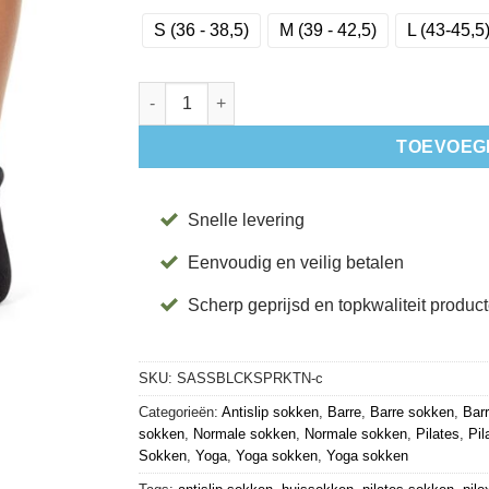
S (36 - 38,5)
M (39 - 42,5)
L (43-45,5
Antislip Sokken Savvy Black Sparkle - Tavi aan
TOEVOEG
Snelle levering
Eenvoudig en veilig betalen
Scherp geprijsd en topkwaliteit produc
SKU:
SASSBLCKSPRKTN-c
Categorieën:
Antislip sokken
,
Barre
,
Barre sokken
,
Bar
sokken
,
Normale sokken
,
Normale sokken
,
Pilates
,
Pil
Sokken
,
Yoga
,
Yoga sokken
,
Yoga sokken