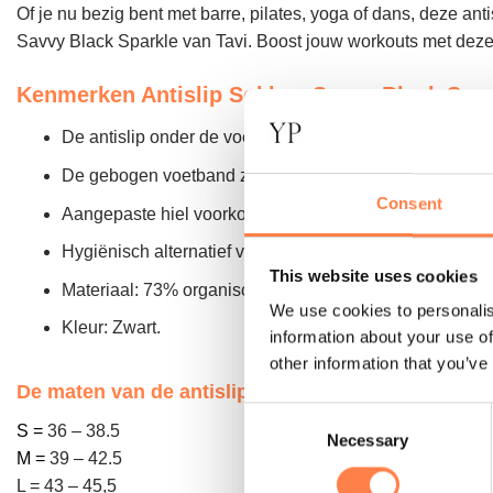
Of je nu bezig bent met barre, pilates, yoga of dans, deze antis
Savvy Black Sparkle van Tavi. Boost jouw workouts met deze 
Kenmerken Antislip Sokken Savvy Black Spar
De antislip onder de voet zorgt voor een stevige grip op
De gebogen voetband zorgt voor extra comfort en onde
Consent
Aangepaste hiel voorkomt verdraaien en beschermt de 
Hygiënisch alternatief voor blote voeten
This website uses cookies
Materiaal: 73% organisch katoen, 14% nylon,
7% elasta
We use cookies to personalis
Kleur: Zwart.
information about your use of
other information that you’ve
De maten van de antislip sokken komen als volgt
Consent
S =
36 – 38.5
Necessary
Selection
M =
39 – 42.5
L = 43 – 45,5