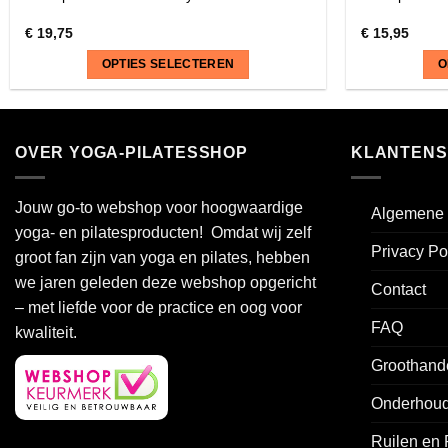
€
19,75
€
15,95
OPTIES SELECTEREN
O
Dit
Dit
product
product
heeft
heeft
OVER YOGA-PILATESSHOP
KLANTENS
meerdere
meerdere
variaties.
variaties.
Jouw go-to webshop voor hoogwaardige
Algemene 
Deze
Deze
yoga- en pilatesproducten! Omdat wij zelf
optie
optie
Privacy Po
groot fan zijn van yoga en pilates, hebben
kan
kan
we jaren geleden deze webshop opgericht
gekozen
gekozen
Contact
worden
worden
– met liefde voor de practice en oog voor
FAQ
op
op
kwaliteit.
de
de
Groothand
productpagina
productpagin
Onderhoud
Ruilen en