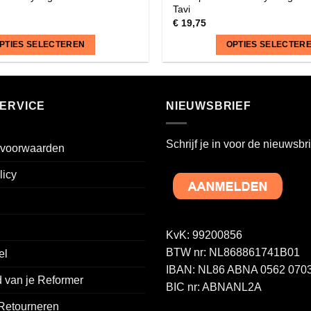
Tavi
€
19,75
PTIES SELECTEREN
OPTIES SELECTER
Dit
product
heeft
ERVICE
NIEUWSBRIEF
meerdere
variaties.
Schrijf je in voor de nieuwsbri
voorwaarden
Deze
optie
licy
kan
gekozen
worden
op
KvK: 99200856
de
BTW nr: NL868861741B01
el
a
productpagina
IBAN: NL86 ABNA 0562 0703
 van je Reformer
BIC nr: ABNANL2A
 Retourneren