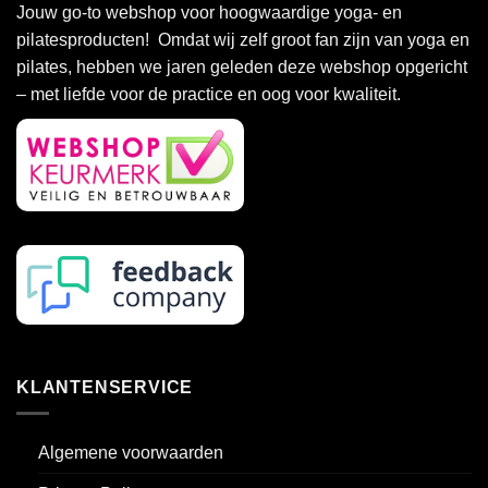
Deze
Deze
Jouw go-to webshop voor hoogwaardige yoga- en
optie
optie
pilatesproducten! Omdat wij zelf groot fan zijn van yoga en
kan
kan
pilates, hebben we jaren geleden deze webshop opgericht
gekozen
gekozen
– met liefde voor de practice en oog voor kwaliteit.
worden
worden
op
op
de
de
productpagina
productpagina
KLANTENSERVICE
Algemene voorwaarden