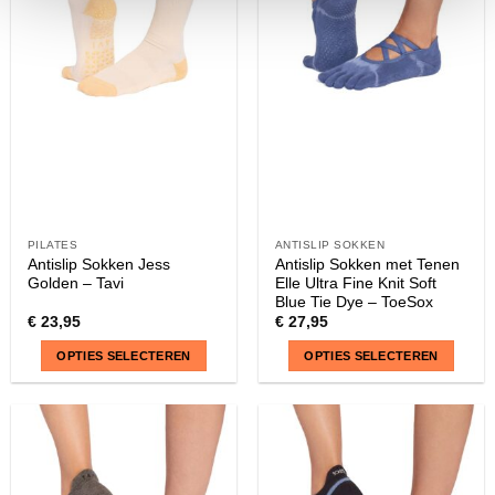
PILATES
ANTISLIP SOKKEN
Antislip Sokken Jess
Antislip Sokken met Tenen
Golden – Tavi
Elle Ultra Fine Knit Soft
Blue Tie Dye – ToeSox
€
23,95
€
27,95
OPTIES SELECTEREN
OPTIES SELECTEREN
Dit
Dit
product
product
heeft
heeft
meerdere
meerdere
variaties.
variaties.