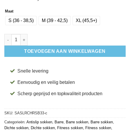
Maat
S (36 - 38,5)
M (39 - 42,5)
XL (45,5+)
Antislip Sokken Mannen Low Rise Checkers - Base33 aantal
TOEVOEGEN AAN WINKELWAGEN
Snelle levering
Eenvoudig en veilig betalen
Scherp geprijsd en topkwaliteit producten
SKU:
SASLRCHRSB33-c
Categorieën:
Antislip sokken
,
Barre
,
Barre sokken
,
Barre sokken
,
Dichte sokken
,
Dichte sokken
,
Fitness sokken
,
Fitness sokken
,