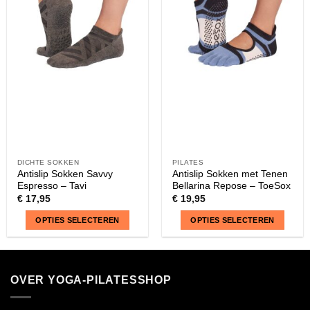
Deze
Deze
optie
optie
kan
kan
gekozen
gekozen
worden
worden
op
op
de
de
productpagina
productpagina
DICHTE SOKKEN
PILATES
Antislip Sokken Savvy
Antislip Sokken met Tenen
Espresso – Tavi
Bellarina Repose – ToeSox
€
17,95
€
19,95
OPTIES SELECTEREN
OPTIES SELECTEREN
Dit
Dit
product
product
heeft
heeft
OVER YOGA-PILATESSHOP
meerdere
meerdere
variaties.
variaties.