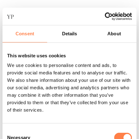
Kenmerken Antislip Sokken Low Rise in Checkers:
Maximale zeskante grip;
Compressie voetband;
Consent
Details
About
Ventilerend, verkoelend en sneldrogend;
Gevoerde badstof zool;
This website uses cookies
Kleur: Zwart, Wit;
We use cookies to personalise content and ads, to
provide social media features and to analyse our traffic.
Materiaal: 70% Katoen, 13% Nylon, 11% Polyester,
We also share information about your use of our site with
4% Elastodiene, 2% Elastane
our social media, advertising and analytics partners who
may combine it with other information that you’ve
Onderhoudsinstructies
provided to them or that they’ve collected from your use
of their services.
Om de levensduur van de Base33 sokken te verlengen, is
het belangrijk ze binnenstebuiten te wassen op een zachte
cyclus. Droog de sokken aan de lucht of op lage
Consent
temperatuur in de droger, en vermijd het gebruik van
Necessary
Selection