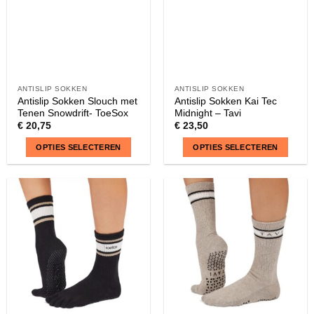
ANTISLIP SOKKEN
ANTISLIP SOKKEN
Antislip Sokken Slouch met
Antislip Sokken Kai Tec
Tenen Snowdrift- ToeSox
Midnight – Tavi
€
20,75
€
23,50
OPTIES SELECTEREN
OPTIES SELECTEREN
Dit
Dit
product
product
heeft
heeft
meerdere
meerdere
variaties.
variaties.
Deze
Deze
optie
optie
kan
kan
gekozen
gekozen
worden
worden