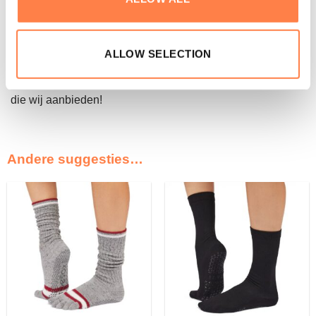
Elk detail is ontworpen om jouw practice én dagelijks leven
te ondersteunen.
ALLOW SELECTION
Zijn deze
Antislip Sokken Kai Zero Tucks – Tavi
niet de
sokken die je zocht? Bekijk
hier
de andere antislip sokken
die wij aanbieden!
Andere suggesties…