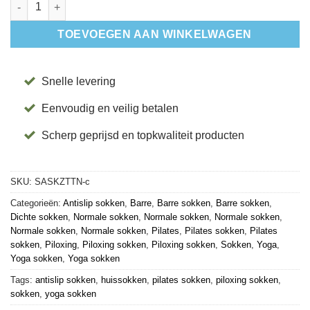
Antislip Sokken Kai Zero Tucks - Tavi aantal
TOEVOEGEN AAN WINKELWAGEN
Snelle levering
Eenvoudig en veilig betalen
Scherp geprijsd en topkwaliteit producten
SKU:
SASKZTTN-c
Categorieën:
Antislip sokken
,
Barre
,
Barre sokken
,
Barre sokken
,
Dichte sokken
,
Normale sokken
,
Normale sokken
,
Normale sokken
,
Normale sokken
,
Normale sokken
,
Pilates
,
Pilates sokken
,
Pilates
sokken
,
Piloxing
,
Piloxing sokken
,
Piloxing sokken
,
Sokken
,
Yoga
,
Yoga sokken
,
Yoga sokken
Tags:
antislip sokken
,
huissokken
,
pilates sokken
,
piloxing sokken
,
sokken
,
yoga sokken