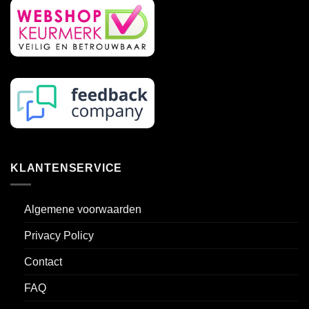
op
op
de
de
productpagina
productpagina
KLANTENSERVICE
Algemene voorwaarden
Privacy Policy
Contact
FAQ