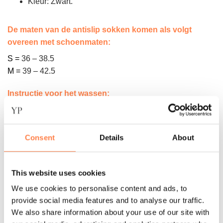
Kleur: Zwart.
De maten van de antislip sokken komen als volgt
overeen met schoenmaten:
S =
36 – 38.5
M =
39 – 42.5
Instructie voor het wassen:
De antislip sokken van Tavi zijn machine wasbaar. Was de
sokken binnenste buiten in een zachte cyclus om de
antislip laag te beschermen. Daarna op het droogrek laten
Consent
Details
About
drogen of op een lage stand in de droger.
Let op! Gebruik geen bleekmiddel of andere agressieve
This website uses cookies
chemicaliën. Strijk de sokken ook niet. Dit kan namelijk de
We use cookies to personalise content and ads, to
sokken beschadigen
.
provide social media features and to analyse our traffic.
We also share information about your use of our site with
Over het merk