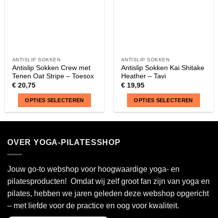
op
op
de
de
productpagina
productpagina
ANTISLIP SOKKEN
ANTISLIP SOKKEN
Antislip Sokken Crew met
Antislip Sokken Kai Shitake
Tenen Oat Stripe – Toesox
Heather – Tavi
€
20,75
€
19,95
OPTIES SELECTEREN
OPTIES SELECTEREN
Dit
Dit
product
product
heeft
heeft
OVER YOGA-PILATESSHOP
meerdere
meerdere
variaties.
variaties.
Deze
Deze
Jouw go-to webshop voor hoogwaardige yoga- en
optie
optie
pilatesproducten! Omdat wij zelf groot fan zijn van yoga en
kan
kan
pilates, hebben we jaren geleden deze webshop opgericht
gekozen
gekozen
– met liefde voor de practice en oog voor kwaliteit.
worden
worden