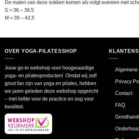
De maten van deze sokken komen als volgt overeen met sc
S = 36 – 38,5
M = 39 – 42,5
OVER YOGA-PILATESSHOP
KLANTENS
Jouw go-to webshop voor hoogwaardige
Algemene 
yoga- en pilatesproducten! Omdat wij zelf
Privacy Po
groot fan zijn van yoga en pilates, hebben
we jaren geleden deze webshop opgericht
Contact
– met liefde voor de practice en oog voor
FAQ
kwaliteit.
Groothand
Onderhoud