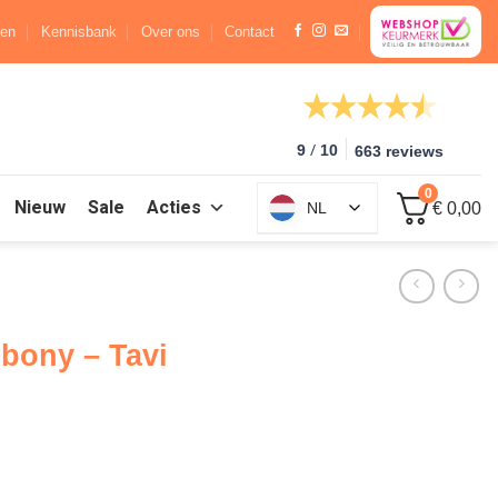
ren
Kennisbank
Over ons
Contact
/
9
10
663 reviews
0
Nieuw
Sale
Acties
NL
€ 0,00
bony – Tavi