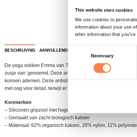
This website uses cookies
We use cookies to personalis
information about your use of
other information that you’ve
Consent
BESCHRIJVING
AANVULLENDE INFORMATIE
Necessary
Selection
De yoga sokken Emma van Tavi, is de perfecte low rise stijl
zusje van’ genoemd. Deze antislip yoga sokken Emma van Tavi 
kunnen ademen. Deze antislip sokken kun je veilig in een pi
met oog voor detail, terwijl er gebruik gemaakt is van het hoo
Kenmerken
– Siliconen gripzool met hoge dichtheid
– Gemaakt van zacht biologisch katoen
– Materiaal: 62% organisch katoen, 20% nylon, 11% polyester