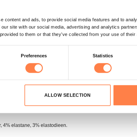
Tags:
antislip sokken
,
pilates sokken
,
tavi
,
yoga sokke
e content and ads, to provide social media features and to analy
 our site with our social media, advertising and analytics partn
 provided to them or that they’ve collected from your use of their
Preferences
Statistics
 van antislip sokken die de “less is more” -houding hebben. Em
zijn ideaal om in de sportschool, studio of thuis te gebruiken
lates-, barre- en yogales gebruiken om je houdingen en oefenin
gste niveau van kwaliteit in de productie.
ALLOW SELECTION
, 4% elastane, 3% elastodieen.