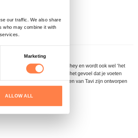
n
se our traffic. We also share
ers who may combine it with
 services.
Marketing
ma is het vernieuwde model van Chey en wordt ook wel ‘het
. Het model van de sokken geeft het gevoel dat je voeten
gen te perfectioneren. Yoga sokken van Tavi zijn ontworpen
ALLOW ALL