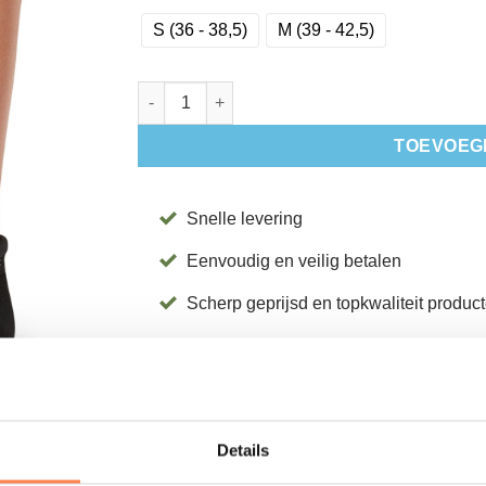
S (36 - 38,5)
M (39 - 42,5)
Antislip Sokken Emma Ebony - Tavi aantal
TOEVOEG
Snelle levering
Eenvoudig en veilig betalen
Scherp geprijsd en topkwaliteit produc
SKU:
SASEETN-c
Categorieën:
Antislip sokken
,
Barre
,
Barre sokken
,
Bar
sokken
,
Normale sokken
,
Pilates
,
Pilates sokken
,
Pila
Details
Yoga sokken
,
Yoga sokken