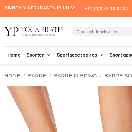
Skip
BINNEN 3 WERKDAGEN IN HUIS*
+31 (0)6 43 13 80 31
to
content
Home
Sporten
Sportaccessoires
Sport app
HOME
/
BARRE
/
BARRE KLEDING
/
BARRE S