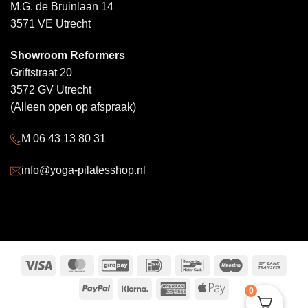
M.G. de Bruinlaan 14
3571 VE Utrecht
Showroom Reformers
Griftstraat 20
3572 GV Utrecht
(Alleen open op afspraak)
M 06 43 13 80 31
info@yoga-pilatesshop.nl
Visa
MasterCard
GiroPay
IDeal
Bancontact
Maestro
Bank
Trans
PayPal
Klarna
American
Apple
0
Express
Pay