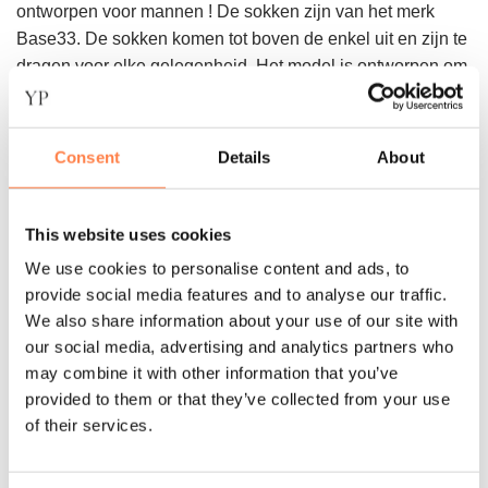
ontworpen voor mannen ! De sokken zijn van het merk
Base33. De sokken komen tot boven de enkel uit en zijn te
dragen voor elke gelegenheid. Het model is ontworpen om
ondanks je zweet geen grip te verliezen. Met deze antislip
sokken kan je veilig je pilates en yoga oefeningen
perfectioneren. Daarnaast zijn de sokken geschikt voor
Consent
Details
About
iedere andere activiteit op blote voeten. Door deze
antislipzool met honingraatvormige siliconen blijf je grip
houden in elke gelegenheid. Ook zijn deze sokken ideaal
This website uses cookies
om als huissokken te dragen voor als je gladde vloeren
We use cookies to personalise content and ads, to
hebt bijvoorbeeld.
provide social media features and to analyse our traffic.
We also share information about your use of our site with
Kenmerken:
our social media, advertising and analytics partners who
– Antislipzool sokken hebben een honingraadstructuur
may combine it with other information that you’ve
waardoor je niet uitglijdt;
provided to them or that they’ve collected from your use
– De sokken zijn gemaakt van zacht materiaal;
of their services.
– Ondanks het zweet blijf je grip houden.