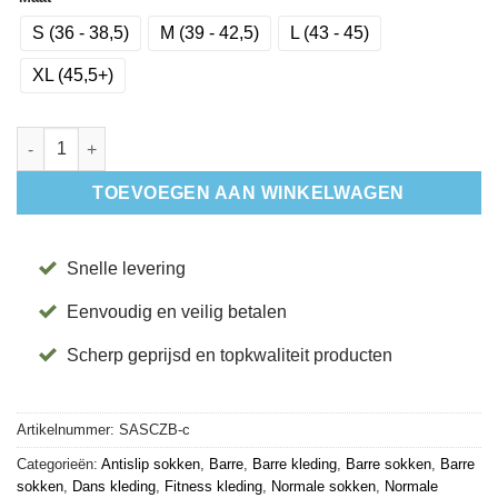
S (36 - 38,5)
M (39 - 42,5)
L (43 - 45)
XL (45,5+)
Antislip Sokken Crew Zwart - Base33 aantal
TOEVOEGEN AAN WINKELWAGEN
Snelle levering
Eenvoudig en veilig betalen
Scherp geprijsd en topkwaliteit producten
Artikelnummer:
SASCZB-c
Categorieën:
Antislip sokken
,
Barre
,
Barre kleding
,
Barre sokken
,
Barre
sokken
,
Dans kleding
,
Fitness kleding
,
Normale sokken
,
Normale