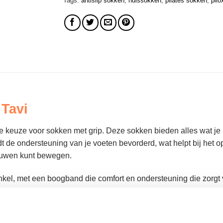
Tags:
antislip sokken
,
huissokken
,
pilates sokken
,
pilo
 Tavi
e keuze voor sokken met grip. Deze sokken bieden alles wat je 
 de ondersteuning van je voeten bevorderd, wat helpt bij het opt
rouwen kunt bewegen.
kel, met een boogband die comfort en ondersteuning die zorgt v
lip sokken zijn geschikt voor alle activiteiten op blote voeten. Ki
 sokken!