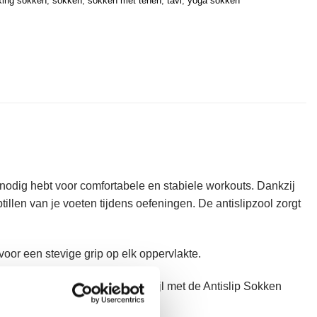
xing sokken
,
sokken
,
sokken met tenen
,
tavi
,
yoga sokken
nodig hebt voor comfortabele en stabiele workouts. Dankzij
illen van je voeten tijdens oefeningen. De antislipzool zorgt
oor een stevige grip op elk oppervlakte.
es voor comfort, stabiliteit en stijl met de Antislip Sokken