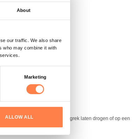
About
se our traffic. We also share
ers who may combine it with
 services.
Marketing
 aanbieden!
ALLOW ALL
 beschermen. Daarna op het droogrek laten drogen of op een