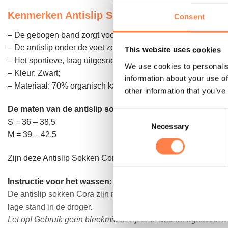
Kenmerken Antislip Sokken Cora Black Ice
Consent
– De gebogen band zorgt voor extra comfort en ondersteunin
– De antislip onder de voet zorgt voor een stevige grip op elk
This website uses cookies
– Het sportieve, laag uitgesneden ontwerp van Cora raakt de 
We use cookies to personalis
– Kleur: Zwart;
information about your use of
– Materiaal: 70% organisch katoen, 17% nylon,
7% elastaan,
6
other information that you’ve
De maten van de antislip sokken komen als volgt overe
Consent
S = 36 – 38,5
Necessary
Selection
M = 39 – 42,5
Zijn deze Antislip Sokken Cora Black Ice van Tavi niet de so
Instructie voor het wassen:
De antislip sokken Cora zijn machine wasbaar. Was de sokken
lage stand in de droger.
Let op! Gebruik geen bleekmiddel, ijzer of andere agressiev