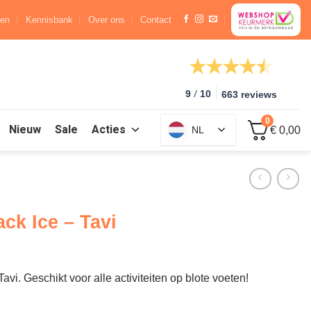
ren
Kennisbank
Over ons
Contact
/
9
10
663 reviews
0
Nieuw
Sale
Acties
NL
€ 0,00
ck Ice – Tavi
vi. Geschikt voor alle activiteiten op blote voeten!