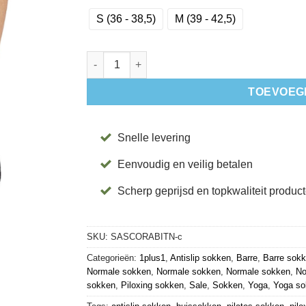
S (36 - 38,5)
M (39 - 42,5)
Antislip Sokken Cora Black Ice - Tavi aantal
TOEVOEG
Snelle levering
Eenvoudig en veilig betalen
Scherp geprijsd en topkwaliteit produc
SKU:
SASCORABITN-c
Categorieën:
1plus1
,
Antislip sokken
,
Barre
,
Barre sok
Normale sokken
,
Normale sokken
,
Normale sokken
,
No
sokken
,
Piloxing sokken
,
Sale
,
Sokken
,
Yoga
,
Yoga so