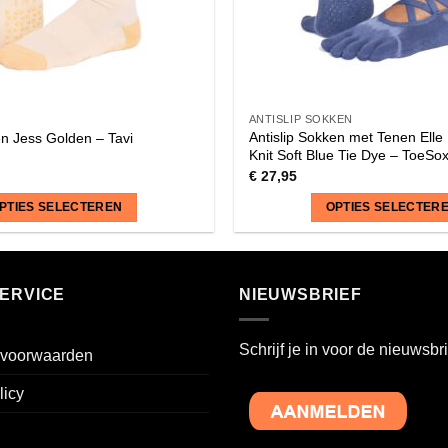
ANTISLIP SOKKEN
Antislip Sokken met Tenen Elle 
en Jess Golden – Tavi
Knit Soft Blue Tie Dye – ToeSo
€
27,95
PTIES SELECTEREN
OPTIES SELECTER
Dit
product
heeft
ERVICE
NIEUWSBRIEF
meerdere
variaties.
Schrijf je in voor de nieuwsbri
voorwaarden
Deze
optie
licy
kan
gekozen