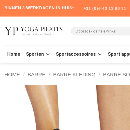
Skip
BINNEN 3 WERKDAGEN IN HUIS*
+31 (0)6 43 13 80 31
to
content
Home
Sporten
Sportaccessoires
Sport app
HOME
/
BARRE
/
BARRE KLEDING
/
BARRE S