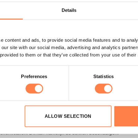
Details
g;
 oppervlakte;
enkel precies.
e content and ads, to provide social media features and to analy
 our site with our social media, advertising and analytics partn
% polyester.
 provided to them or that they’ve collected from your use of their
en met schoenmaten:
Preferences
Statistics
kken die je zocht? Bekijk
hier
de andere antislip sokken die wij
ALLOW SELECTION
 binnenste buiten in een zachte cyclus om de antislip laag te
e chemicaliën. Dit kan namelijk de sokken beschadigen.