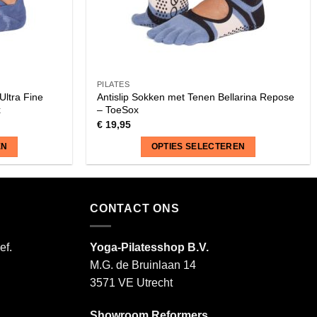
PILATES
Ultra Fine
Antislip Sokken met Tenen Bellarina Repose
x
– ToeSox
€
19,95
EN
OPTIES SELECTEREN
Dit
product
heeft
CONTACT ONS
meerdere
variaties.
ef.
Yoga-Pilatesshop B.V.
Deze
M.G. de Bruinlaan 14
optie
3571 VE Utrecht
kan
gekozen
Showroom Reformers