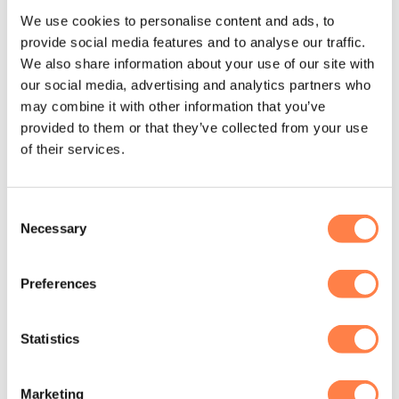
We use cookies to personalise content and ads, to
provide social media features and to analyse our traffic.
We also share information about your use of our site with
our social media, advertising and analytics partners who
may combine it with other information that you’ve
provided to them or that they’ve collected from your use
of their services.
Consent
Necessary
Selection
ANTISLIP SOKKEN
ANTISLIP SOKKEN
Antislip Sokken Crew
Antislip Sokken Crew
Scrunch Roze –
Scrunch Zwart –
Preferences
MoveActive
MoveActive
€
18,50
€
18,50
Statistics
OPTIES SELECTEREN
OPTIES SELECTEREN
Dit
Dit
product
product
Marketing