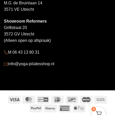
M.G. de Bruinlaan 14
3571 VE Utrecht
Showroom Reformers
Griftstraat 20
3572 GV Utrecht
(Alleen open op afspraak)
M 06 43 13 80 31
info@yoga-pilatesshop.nl
Visa
MasterCard
GiroPay
IDeal
Bancontact
Maestro
Bank
Trans
PayPal
Klarna
American
Apple
0
Express
Pay