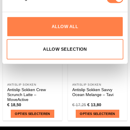
heeft
heeft
Aanbieding!
meerdere
meerdere
variaties.
variaties.
Deze
Deze
ALLOW ALL
optie
optie
kan
kan
gekozen
gekozen
worden
worden
ALLOW SELECTION
op
op
de
de
productpagina
productpagina
ANTISLIP SOKKEN
ANTISLIP SOKKEN
Antislip Sokken Crew
Antislip Sokken Savvy
Scrunch Latte –
Ocean Melange – Tavi
MoveActive
€
18,50
€
17,25
€
13,80
OPTIES SELECTEREN
OPTIES SELECTEREN
Dit
Dit
product
product