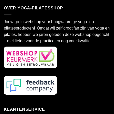
heeft
heeft
OVER YOGA-PILATESSHOP
meerdere
meerdere
variaties.
variaties.
Deze
Deze
Jouw go-to webshop voor hoogwaardige yoga- en
optie
optie
pilatesproducten! Omdat wij zelf groot fan zijn van yoga en
kan
kan
pilates, hebben we jaren geleden deze webshop opgericht
gekozen
gekozen
– met liefde voor de practice en oog voor kwaliteit.
worden
worden
op
op
de
de
productpagina
productpagina
KLANTENSERVICE