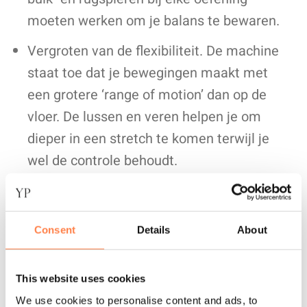
moeten werken om je balans te bewaren.
Vergroten van de flexibiliteit. De machine
staat toe dat je bewegingen maakt met
een grotere ‘range of motion’ dan op de
vloer. De lussen en veren helpen je om
dieper in een stretch te komen terwijl je
wel de controle behoudt.
Betere lichaamshouding. Veel mensen
kampen met een verkeerde houding door
Consent
Details
About
veelvuldig zitten. Reformer pilates
corrigeert disbalans in het lichaam en
versterkt de spieren langs de wervelkolom,
This website uses cookies
waardoor je automatisch rechter op gaat
We use cookies to personalise content and ads, to