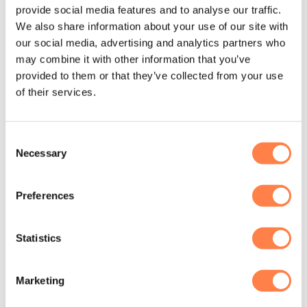
provide social media features and to analyse our traffic.
lopen.
We also share information about your use of our site with
Mind-body connectie. Net als bij yoga
our social media, advertising and analytics partners who
may combine it with other information that you’ve
vraagt pilates om volledige focus en een
provided to them or that they’ve collected from your use
gecontroleerde ademhaling. Je bent zo
of their services.
geconcentreerd bezig met de techniek dat
er even geen ruimte is voor dagelijkse
Consent
stress.
Necessary
Selection
Preferences
Statistics
Marketing