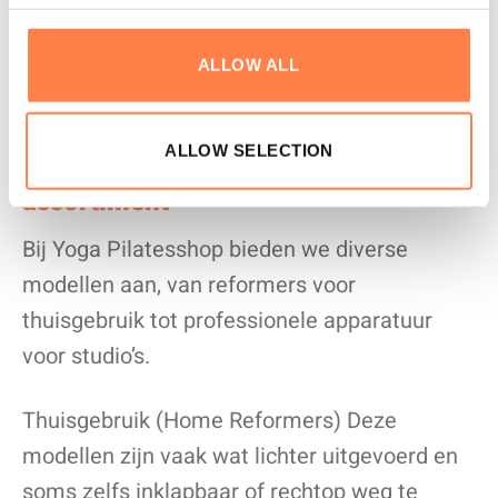
ALLOW ALL
ALLOW SELECTION
De verschillende reformers in ons
assortiment
Bij Yoga Pilatesshop bieden we diverse
modellen aan, van reformers voor
thuisgebruik tot professionele apparatuur
voor studio’s.
Thuisgebruik (Home Reformers) Deze
modellen zijn vaak wat lichter uitgevoerd en
soms zelfs inklapbaar of rechtop weg te