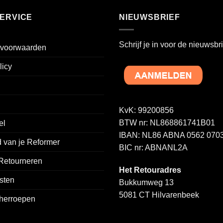
ERVICE
NIEUWSBRIEF
Schrijf je in voor de nieuwsbri
voorwaarden
licy
KvK: 99200856
BTW nr: NL868861741B01
el
IBAN: NL86 ABNA 0562 0703
 van je Reformer
BIC nr: ABNANL2A
 Retourneren
Het Retouradres
sten
Bukkumweg 13
5081 CT Hilvarenbeek
 herroepen