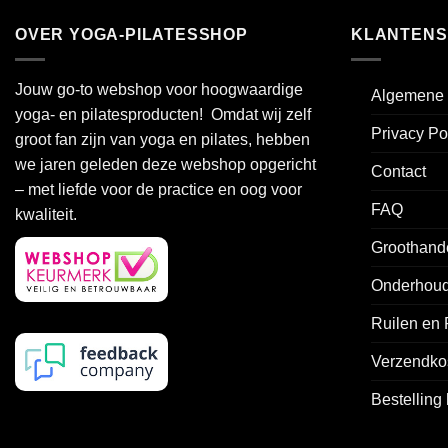
product
heeft
OVER YOGA-PILATESSHOP
KLANTENS
meerdere
variaties.
Jouw go-to webshop voor hoogwaardige
Algemene 
Deze
yoga- en pilatesproducten! Omdat wij zelf
optie
Privacy Po
groot fan zijn van yoga en pilates, hebben
kan
we jaren geleden deze webshop opgericht
gekozen
Contact
worden
– met liefde voor de practice en oog voor
FAQ
op
kwaliteit.
de
Groothand
productpagina
Onderhoud
Ruilen en
Verzendko
Bestelling