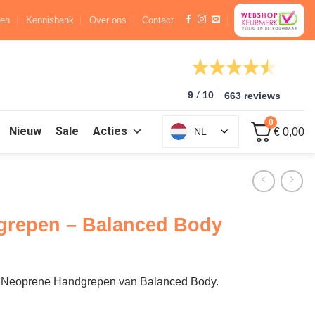
ren
Kennisbank
Over ons
Contact
/
9
10
663 reviews
0
Nieuw
Sale
Acties
NL
€ 0,00
grepen – Balanced Body
ro Neoprene Handgrepen van Balanced Body.
 aantal