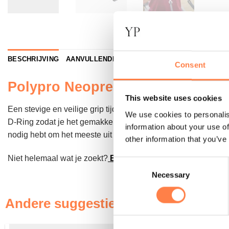
BESCHRIJVING
AANVULLENDE INFORMATIE
Consent
Polypro Neoprene Handgrepen –
This website uses cookies
Een stevige en veilige grip tijdens je workout is essentieel
We use cookies to personalis
D-Ring zodat je het gemakkelijk aan je rope van je reformer k
information about your use of
nodig hebt om het meeste uit je workout te halen.
other information that you’ve
Niet helemaal wat je zoekt?
Bekijk dan al onze straps en 
Consent
Necessary
Selection
Andere suggesties…