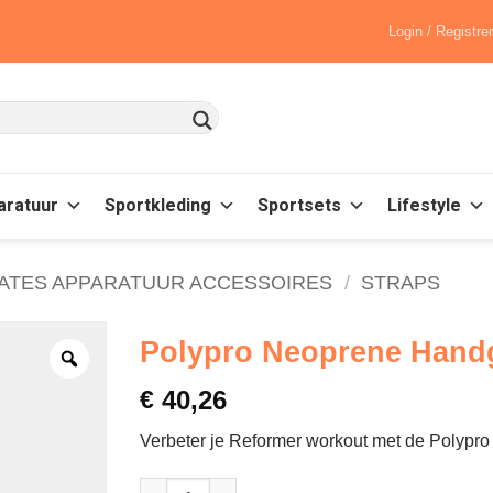
Login / Registre
aratuur
Sportkleding
Sportsets
Lifestyle
LATES APPARATUUR ACCESSOIRES
/
STRAPS
Polypro Neoprene Hand
€
40,26
Verbeter je Reformer workout met de Polyp
Polypro Neoprene Handgrepen - Balanced Body