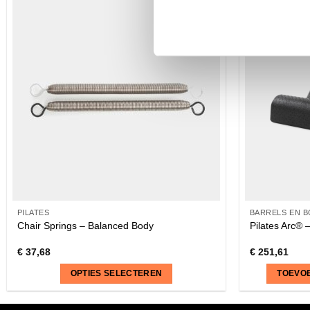
PILATES
BARRELS EN 
Chair Springs – Balanced Body
Pilates Arc® 
€
37,68
€
251,61
OPTIES SELECTEREN
TOEVO
Dit