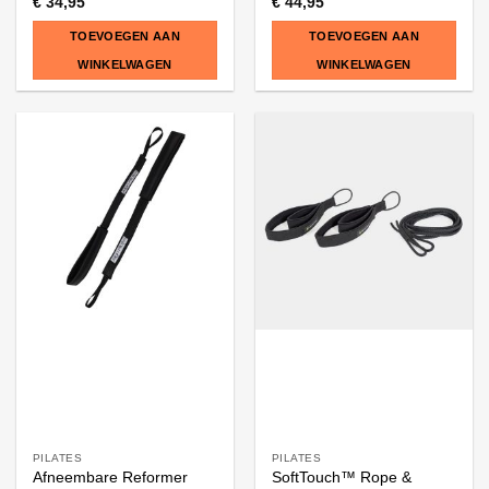
€
34,95
€
44,95
TOEVOEGEN AAN
TOEVOEGEN AAN
WINKELWAGEN
WINKELWAGEN
PILATES
PILATES
Afneembare Reformer
SoftTouch™ Rope &