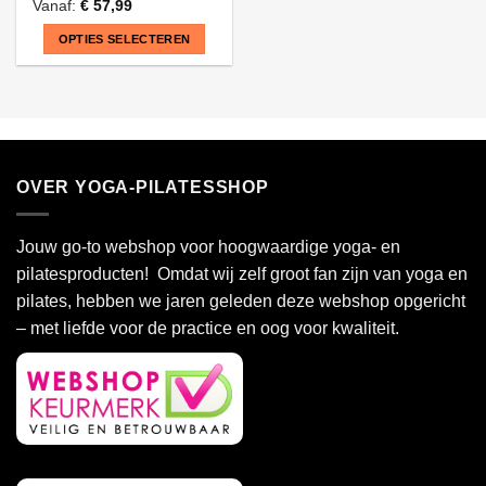
Vanaf:
€
57,99
OPTIES SELECTEREN
Dit
product
heeft
meerdere
variaties.
OVER YOGA-PILATESSHOP
Deze
optie
kan
Jouw go-to webshop voor hoogwaardige yoga- en
gekozen
pilatesproducten! Omdat wij zelf groot fan zijn van yoga en
worden
pilates, hebben we jaren geleden deze webshop opgericht
op
de
– met liefde voor de practice en oog voor kwaliteit.
productpagina