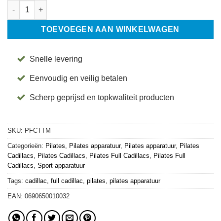
Full Cadillac / Trapeze Tafel – Merrithew® aantal
TOEVOEGEN AAN WINKELWAGEN
Snelle levering
Eenvoudig en veilig betalen
Scherp geprijsd en topkwaliteit producten
SKU:
PFCTTM
Categorieën:
Pilates
,
Pilates apparatuur
,
Pilates apparatuur
,
Pilates
Cadillacs
,
Pilates Cadillacs
,
Pilates Full Cadillacs
,
Pilates Full
Cadillacs
,
Sport apparatuur
Tags:
cadillac
,
full cadillac
,
pilates
,
pilates apparatuur
EAN:
0690650010032