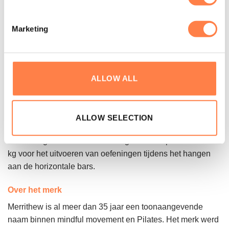
Onderhoud:
Marketing
Voor aanbevolen onderhoud en reiniging raden wij aan om
de Merrithew pagina te bezoeken en in Routine-
veiligheids- en onderhoudshandleiding van Merrithew te
bekijken hoe dit in zijn werk gaat.
ALLOW ALL
Belangrijke informatie:
De Cadillac/Trapeze Table mag slechts door één persoon
ALLOW SELECTION
tegelijk worden gebruikt en heeft een gewichtscapaciteit
van 159 kg. Daarnaast is er een gewichtscapaciteit van 90
kg voor het uitvoeren van oefeningen tijdens het hangen
aan de horizontale bars.
Over het merk
Merrithew is al meer dan 35 jaar een toonaangevende
naam binnen mindful movement en Pilates. Het merk werd