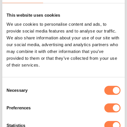
2 jaar: Alle andere onderdelen.
This website uses cookies
Voor de volledige garantie, bekijk de Garantie
terms and
We use cookies to personalise content and ads, to
conditions
provide social media features and to analyse our traffic.
We also share information about your use of our site with
Levering:
our social media, advertising and analytics partners who
may combine it with other information that you’ve
Dit product wordt op een pallet afgeleverd, wat inhoudt dat
provided to them or that they’ve collected from your use
deze alleen met bestelauto’s of vrachtwagens bezorgd kan
of their services.
worden. Palletleveringsproducten zijn uitgesloten van ons
beleid voor gratis verzending.
Zie hier meer informatie over
de verzendtarieven
.
Consent
Necessary
Selection
De levertijd is daardoor in onderling overleg.
Daarnaast is dit product voor zakelijke klanten uitgesloten
Preferences
van het herroepingsrecht. Eenmaal ontvangen kunnen
deze producten
niet
geretourneerd worden.
Statistics