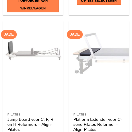
TOEVOEGEN AAN
OPTIES SELECTEREN
WINKELWAGEN
Dit
product
heeft
JADE
JADE
meerdere
variaties.
Deze
optie
kan
gekozen
worden
op
de
productpagina
PILATES
PILATES
Jump Board voor C, F, R
Platform Extender voor C-
en H Reformers – Align-
serie Pilates Reformer –
Pilates
Align-Pilates