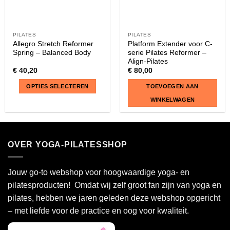
PILATES
PILATES
Allegro Stretch Reformer
Platform Extender voor C-
Spring – Balanced Body
serie Pilates Reformer –
Align-Pilates
€
40,20
€
80,00
OPTIES SELECTEREN
TOEVOEGEN AAN
WINKELWAGEN
Dit
product
heeft
OVER YOGA-PILATESSHOP
meerdere
variaties.
Deze
Jouw go-to webshop voor hoogwaardige yoga- en
optie
pilatesproducten! Omdat wij zelf groot fan zijn van yoga en
kan
pilates, hebben we jaren geleden deze webshop opgericht
gekozen
– met liefde voor de practice en oog voor kwaliteit.
worden
op