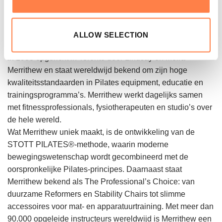
Over het merk
Merrithew is al meer dan 35 jaar een toonaangevende
ALLOW SELECTION
naam binnen mindful movement en Pilates. Het merk werd
in 1988 opgericht in Toronto door Lindsay en Moira
Merrithew en staat wereldwijd bekend om zijn hoge
kwaliteitsstandaarden in Pilates equipment, educatie en
trainingsprogramma’s. Merrithew werkt dagelijks samen
met fitnessprofessionals, fysiotherapeuten en studio’s over
de hele wereld.
Wat Merrithew uniek maakt, is de ontwikkeling van de
STOTT PILATES®-methode, waarin moderne
bewegingswetenschap wordt gecombineerd met de
oorspronkelijke Pilates-principes. Daarnaast staat
Merrithew bekend als The Professional’s Choice: van
duurzame Reformers en Stability Chairs tot slimme
accessoires voor mat- en apparatuurtraining. Met meer dan
90.000 opgeleide instructeurs wereldwijd is Merrithew een