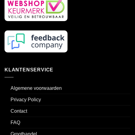
de
productpagina
KLANTENSERVICE
Algemene voorwaarden
Privacy Policy
Contact
FAQ
Groothandel