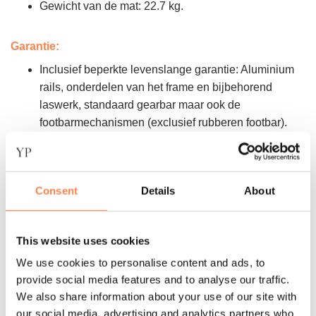
Gewicht van de mat: 22.7 kg.
Garantie:
Inclusief beperkte levenslange garantie: Aluminium
rails, onderdelen van het frame en bijbehorend
laswerk, standaard gearbar maar ook de
footbarmechanismen (exclusief rubberen footbar).
90 dagen: Bekleding.
1 jaar: Touwen, straps, spring clips, kunststof houders
voor poeliestangen, comfort footbar, spring covers en
Consent
Details
About
zo ook de plastic houders.
2 jaar: Alle andere onderdelen.
This website uses cookies
We use cookies to personalise content and ads, to
Voor de volledige garantie, bekijk de Garantie
terms and
provide social media features and to analyse our traffic.
conditions
We also share information about your use of our site with
our social media, advertising and analytics partners who