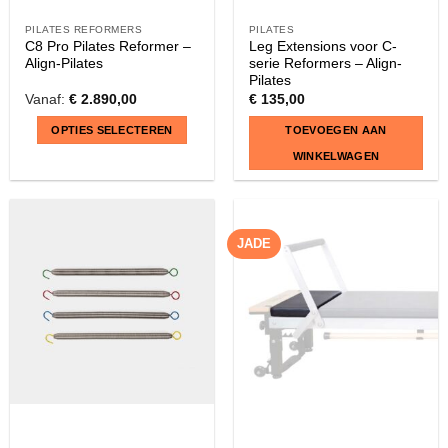
PILATES REFORMERS
PILATES
C8 Pro Pilates Reformer –
Leg Extensions voor C-
Align-Pilates
serie Reformers – Align-
Pilates
Vanaf:
€
2.890,00
€
135,00
OPTIES SELECTEREN
TOEVOEGEN AAN
WINKELWAGEN
Dit
product
heeft
JADE
meerdere
variaties.
Deze
optie
kan
gekozen
worden
op
de
productpagina