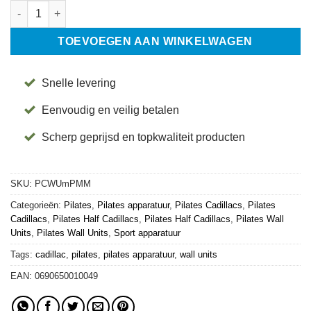
Cadillac Wall Unit met Platform Mat – Merrithew® aantal
TOEVOEGEN AAN WINKELWAGEN
Snelle levering
Eenvoudig en veilig betalen
Scherp geprijsd en topkwaliteit producten
SKU:
PCWUmPMM
Categorieën:
Pilates
,
Pilates apparatuur
,
Pilates Cadillacs
,
Pilates
Cadillacs
,
Pilates Half Cadillacs
,
Pilates Half Cadillacs
,
Pilates Wall
Units
,
Pilates Wall Units
,
Sport apparatuur
Tags:
cadillac
,
pilates
,
pilates apparatuur
,
wall units
EAN:
0690650010049