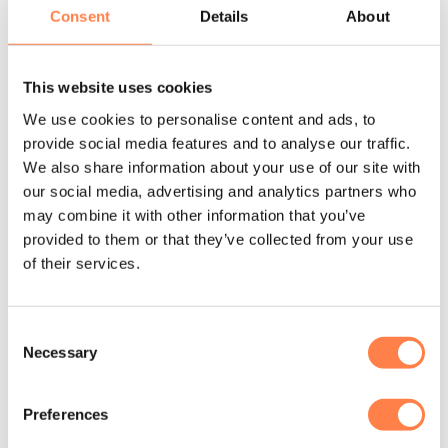
Consent
Details
About
sokken die wij aanbieden!
Instructie voor het wassen:
This website uses cookies
De antislip sokken Savvy zijn machine wasbaar. Was de
sokken binnenste buiten in een zachte cyclus om de
We use cookies to personalise content and ads, to
antislip laag te beschermen. Daarna op het droogrek laten
provide social media features and to analyse our traffic.
drogen of op een lage stand in de droger.
We also share information about your use of our site with
Let op! Gebruik geen bleekmiddel, ijzer of andere
our social media, advertising and analytics partners who
agressieve chemicaliën. Dit kan namelijk de sokken
may combine it with other information that you’ve
provided to them or that they’ve collected from your use
beschadigen.
of their services.
Over het merk
Tavi creëert vanuit het hart. Ze zijn geïnspireerd door de
Consent
inzet voor beweging, kracht en persoonlijke groei. Functie,
Necessary
Selection
Flow en Fashion. De driehoek vorm van de grip zool en
logo van het merk weerspiegelen deze drievoudige focus.
Preferences
De hoogwaardige actieve kleding en accessoires zijn
ontworpen om een ondersteunende werking te bieden bij