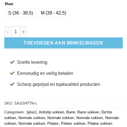
Maat
S (36 - 38,5)
M (39 - 42,5)
Antislip Sokken Savvy Houndstooth- Tavi aantal
TOEVOEGEN AAN WINKELWAGEN
Snelle levering
Eenvoudig en veilig betalen
Scherp geprijsd en topkwaliteit producten
SKU:
SASSHTTN-c
Categorieën:
1plus1
,
Antislip sokken
,
Barre
,
Barre sokken
,
Dichte
sokken
,
Normale sokken
,
Normale sokken
,
Normale sokken
,
Normale
sokken
,
Normale sokken
,
Pilates
,
Pilates sokken
,
Pilates sokken
,