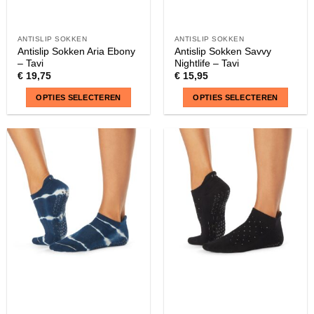
ANTISLIP SOKKEN
ANTISLIP SOKKEN
Antislip Sokken Aria Ebony
Antislip Sokken Savvy
– Tavi
Nightlife – Tavi
€
19,75
€
15,95
OPTIES SELECTEREN
OPTIES SELECTEREN
Dit
Dit
product
product
heeft
heeft
meerdere
meerdere
variaties.
variaties.
Deze
Deze
optie
optie
kan
kan
gekozen
gekozen
worden
worden
op
op
de
de
productpagina
productpagina