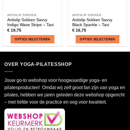
ANTISLIP SOKKEN
ANTISLIP SOKKEN
Antislip Sokken Savvy
Antislip Sokken Savvy
Indigo Wave Stripe – Tavi
Black Sparkle – Tavi
€
19,75
€
16,75
OPTIES SELECTEREN
OPTIES SELECTEREN
Dit
Dit
product
product
heeft
heeft
OVER YOGA-PILATESSHOP
meerdere
meerdere
variaties.
variaties.
Deze
Deze
Jouw go-to webshop voor hoogwaardige yoga- en
optie
optie
pilatesproducten! Omdat wij zelf groot fan zijn van yoga en
kan
kan
pilates, hebben we jaren geleden deze webshop opgericht
gekozen
gekozen
– met liefde voor de practice en oog voor kwaliteit.
worden
worden
op
op
de
de
productpagina
productpagina