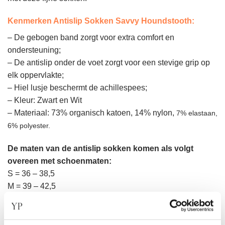
Kenmerken Antislip Sokken Savvy Houndstooth:
– De gebogen band zorgt voor extra comfort en
ondersteuning;
– De antislip onder de voet zorgt voor een stevige grip op
elk oppervlakte;
– Hiel lusje beschermt de achillespees;
– Kleur: Zwart en Wit
– Materiaal: 73% organisch katoen, 14% nylon,
7% elastaan,
6% polyester.
De maten van de antislip sokken komen als volgt
overeen met schoenmaten:
S = 36 – 38,5
M = 39 – 42,5
Zijn deze Antislip Sokken Savvy Houndstooth van Tavi niet
de sokken die je zocht? Bekijk
hier
de andere antislip