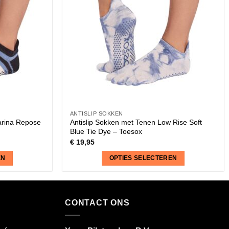
ANTISLIP SOKKEN
larina Repose
Antislip Sokken met Tenen Low Rise Soft
Blue Tie Dye – Toesox
€
19,95
EN
OPTIES SELECTEREN
Dit
product
heeft
CONTACT ONS
meerdere
variaties.