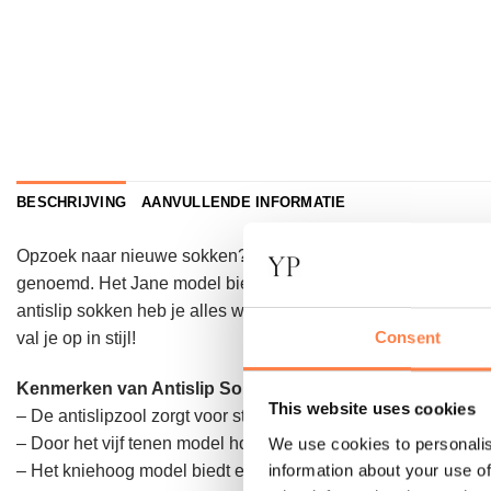
BESCHRIJVING
AANVULLENDE INFORMATIE
Opzoek naar nieuwe sokken? Bekijk deze
Antislip Sokken J
genoemd. Het Jane model biedt extra comfort en een zachte dr
antislip sokken heb je alles wat je nodig hebt om pilates, ba
Consent
val je op in stijl!
Kenmerken van Antislip Sokken Jane Embers – Tavi:
This website uses cookies
– De antislipzool zorgt voor stevige grip op elke oppervlakte;
– Door het vijf tenen model houd je de tenen bewegelijk en de
We use cookies to personalis
information about your use of
– Het kniehoog model biedt extra ondersteuning aan de voet e