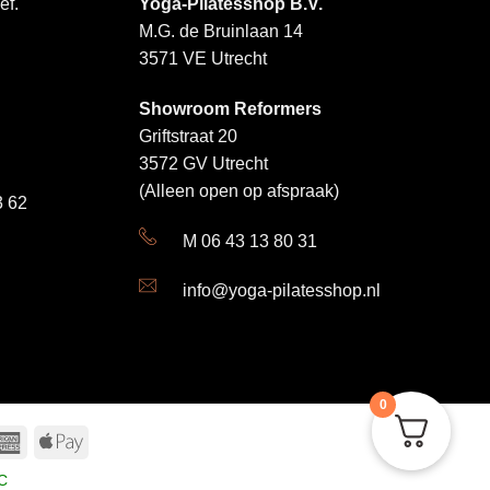
ef.
Yoga-Pilatesshop B.V.
Deze
M.G. de Bruinlaan 14
optie
3571 VE Utrecht
kan
gekozen
Showroom Reformers
worden
Griftstraat 20
op
3572 GV Utrecht
de
productpagina
(Alleen open op afspraak)
 62
M 06 43 13 80 31
info@yoga-pilatesshop.nl
0
a
American
Apple
Express
Pay
C