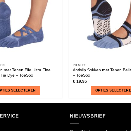
KEN
PILATES
en met Tenen Elle Ultra Fine
Antislip Sokken met Tenen Bel
e Tie Dye – ToeSox
– ToeSox
€
19,95
PTIES SELECTEREN
OPTIES SELECTER
Dit
product
heeft
ERVICE
NIEUWSBRIEF
meerdere
variaties.