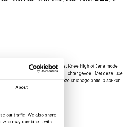
okken
,
pilates sokken
,
piloxing sokken
,
sokken
,
sokken met tenen
,
tavi
,
op tot onder de knie, ook wel het Knee High of Jane model
t je benen bij het optillen een lichter gevoel. Met deze luxe
unt bedenken kan uitvoeren. Met deze kniehoge antislip sokken
About
se our traffic. We also share
ers who may combine it with