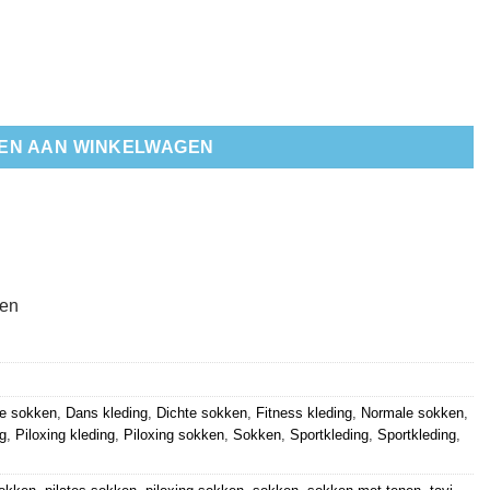
EN AAN WINKELWAGEN
ten
re sokken
,
Dans kleding
,
Dichte sokken
,
Fitness kleding
,
Normale sokken
,
ng
,
Piloxing kleding
,
Piloxing sokken
,
Sokken
,
Sportkleding
,
Sportkleding
,