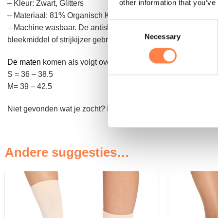
other information that you’ve
– Kleur: Zwart, Glitters
– Materiaal: 81% Organisch Katoen, 16% Nylon, 2% Elastaan
Consent
– Machine wasbaar. De antislip sokken moeten binnenste bui
Necessary
Selection
bleekmiddel of strijkijzer gebruiken, dit kan namelijk de sok 
De maten
komen als volgt overeen met schoenmaten:
S = 36 – 38.5
M= 39 – 42.5
Niet gevonden wat je zocht? Bekijk
hier
de andere sokken uit
Andere suggesties…