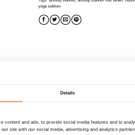
Tags:
antislip sokken
,
antislip sokken met tenen
,
huiss
yoga sokken
ane Embers van het merk
Tavi! Deze kniesokken lopen helemaal 
uk om je kuiten en voeten. Dit ondersteunt je onderbenen en geef
rre, yoga of elke andere activiteit op blote voeten die je maar k
Details
 spreiding van de tenen natuurlijk;
e content and ads, to provide social media features and to analy
 our site with our social media, advertising and analytics partn
n kuit;