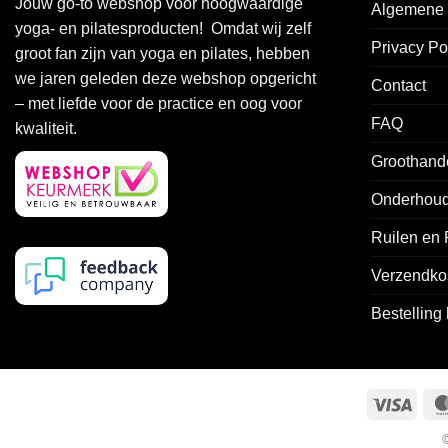
Jouw go-to webshop voor hoogwaardige
Algemene 
Deze
Deze
yoga- en pilatesproducten! Omdat wij zelf
optie
optie
Privacy Po
groot fan zijn van yoga en pilates, hebben
kan
kan
we jaren geleden deze webshop opgericht
gekozen
gekozen
Contact
worden
worden
– met liefde voor de practice en oog voor
FAQ
op
op
kwaliteit.
de
de
Groothand
productpagina
productpagin
Onderhoud
Ruilen en
Verzendko
Bestelling
Visa