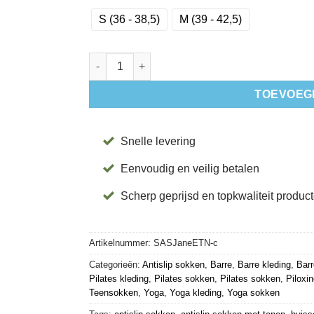
S (36 - 38,5)
M (39 - 42,5)
Antislip Sokken Jane Embers - Tavi aantal
TOEVOEG
Snelle levering
Eenvoudig en veilig betalen
Scherp geprijsd en topkwaliteit produc
Artikelnummer:
SASJaneETN-c
Categorieën:
Antislip sokken
,
Barre
,
Barre kleding
,
Bar
Pilates kleding
,
Pilates sokken
,
Pilates sokken
,
Piloxi
Teensokken
,
Yoga
,
Yoga kleding
,
Yoga sokken