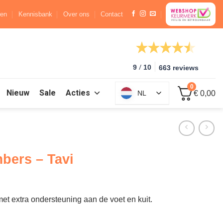
ren
Kennisbank
Over ons
Contact
/
9
10
663 reviews
0
Nieuw
Sale
Acties
NL
€ 0,00
bers – Tavi
t extra ondersteuning aan de voet en kuit.