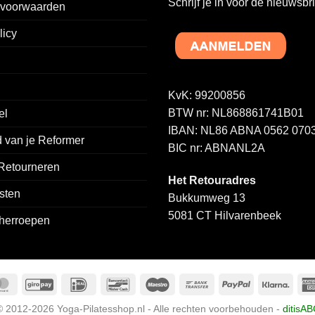
Schrijf je in voor de nieuwsbri
voorwaarden
Deze
optie
licy
kan
gekozen
worden
op
KvK: 99200856
de
BTW nr: NL868861741B01
el
a
productpagina
IBAN: NL86 ABNA 0562 0703
 van je Reformer
BIC nr: ABNANL2A
 Retourneren
Het Retouradres
sten
Bukkumweg 13
5081 CT Hilvarenbeek
 herroepen
MasterCard
GiroPay
IDeal
Bancontact
Maestro
Bank
PayPal
Klarn
Transfer
© 2012-2026 Yoga-Pilatesshop.nl - Alle rechten voorbehouden -
ditisAB