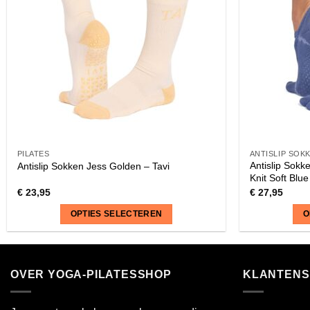
PILATES
ANTISLIP SOK
Antislip Sokk
Antislip Sokken Jess Golden – Tavi
Knit Soft Blu
€
23,95
€
27,95
OPTIES SELECTEREN
O
Dit
Dit
product
product
heeft
heeft
OVER YOGA-PILATESSHOP
KLANTENS
meerdere
meerdere
variaties.
variaties.