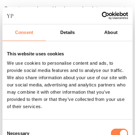
De
maten
van deze sokken komen als volgt overeen met
schoenmaten:
S = 36 – 38,5
M = 39 – 42,5
Consent
Details
About
Zijn deze Antislip Sokken Savvy Terrain van Tavi niet de
sokken die je zocht? Bekijk
hier
de andere antislip sokken
This website uses cookies
die wij aanbieden!
We use cookies to personalise content and ads, to
provide social media features and to analyse our traffic.
Instructie voor het wassen:
We also share information about your use of our site with
De antislip sokken Emma zijn machine wasbaar. Was de
our social media, advertising and analytics partners who
sokken binnenste buiten in een zachte cyclus om de
may combine it with other information that you’ve
antislip laag te beschermen. Daarna op het droogrek laten
provided to them or that they’ve collected from your use
drogen of op een lage stand in de droger.
of their services.
Let op! Gebruik geen bleekmiddel, ijzer of andere
agressieve chemicaliën. Dit kan namelijk de sokken
beschadigen.
Consent
Necessary
Selection