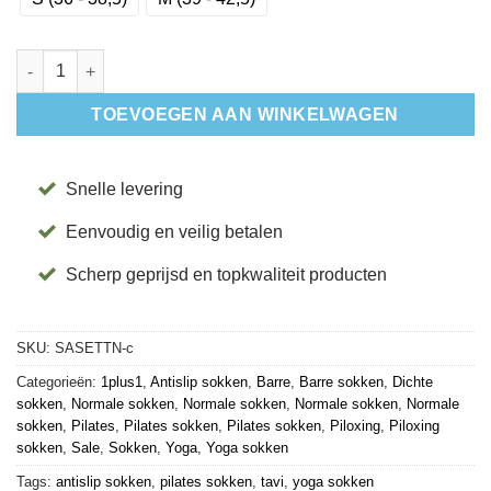
Antislip Sokken Emma Terrain - Tavi aantal
TOEVOEGEN AAN WINKELWAGEN
Snelle levering
Eenvoudig en veilig betalen
Scherp geprijsd en topkwaliteit producten
SKU:
SASETTN-c
Categorieën:
1plus1
,
Antislip sokken
,
Barre
,
Barre sokken
,
Dichte
sokken
,
Normale sokken
,
Normale sokken
,
Normale sokken
,
Normale
sokken
,
Pilates
,
Pilates sokken
,
Pilates sokken
,
Piloxing
,
Piloxing
sokken
,
Sale
,
Sokken
,
Yoga
,
Yoga sokken
Tags:
antislip sokken
,
pilates sokken
,
tavi
,
yoga sokken