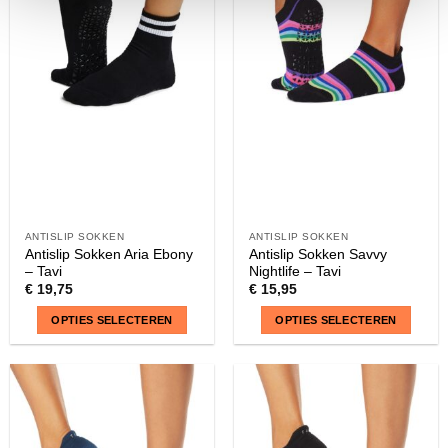
ANTISLIP SOKKEN
ANTISLIP SOKKEN
Antislip Sokken Aria Ebony
Antislip Sokken Savvy
– Tavi
Nightlife – Tavi
€
19,75
€
15,95
OPTIES SELECTEREN
OPTIES SELECTEREN
Dit
Dit
product
product
heeft
heeft
meerdere
meerdere
variaties.
variaties.