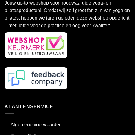
Deze
Deze
Jouw go-to webshop voor hoogwaardige yoga- en
optie
optie
pilatesproducten! Omdat wij zelf groot fan zijn van yoga en
kan
kan
pilates, hebben we jaren geleden deze webshop opgericht
gekozen
gekozen
– met liefde voor de practice en oog voor kwaliteit.
worden
worden
op
op
de
de
productpagina
productpagina
KLANTENSERVICE
Algemene voorwaarden