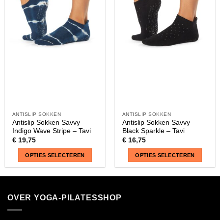
Deze
Deze
optie
optie
kan
kan
gekozen
gekozen
worden
worden
op
op
de
de
productpagina
productpagina
ANTISLIP SOKKEN
ANTISLIP SOKKEN
Antislip Sokken Savvy
Antislip Sokken Savvy
Indigo Wave Stripe – Tavi
Black Sparkle – Tavi
€
19,75
€
16,75
OPTIES SELECTEREN
OPTIES SELECTEREN
Dit
Dit
product
product
heeft
heeft
OVER YOGA-PILATESSHOP
meerdere
meerdere
variaties.
variaties.