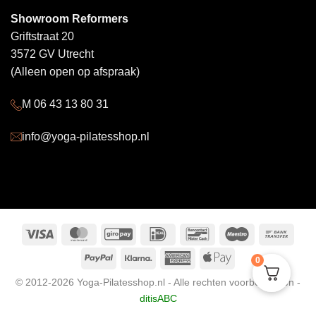
Showroom Reformers
Griftstraat 20
3572 GV Utrecht
(Alleen open op afspraak)
M 06 43 13 80 31
info@yoga-pilatesshop.nl
Visa
MasterCard
GiroPay
IDeal
Bancontact
Maestro
Bank
Trans
PayPal
Klarna
American
Apple
0
Express
Pay
© 2012-2026 Yoga-Pilatesshop.nl - Alle rechten voorbehouden -
ditisABC