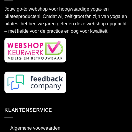
variaties.
variaties.
Deze
Deze
Jouw go-to webshop voor hoogwaardige yoga- en
optie
optie
pilatesproducten! Omdat wij zelf groot fan zijn van yoga en
kan
kan
pilates, hebben we jaren geleden deze webshop opgericht
gekozen
gekozen
– met liefde voor de practice en oog voor kwaliteit.
worden
worden
op
op
de
de
productpagina
productpagina
KLANTENSERVICE
Algemene voorwaarden