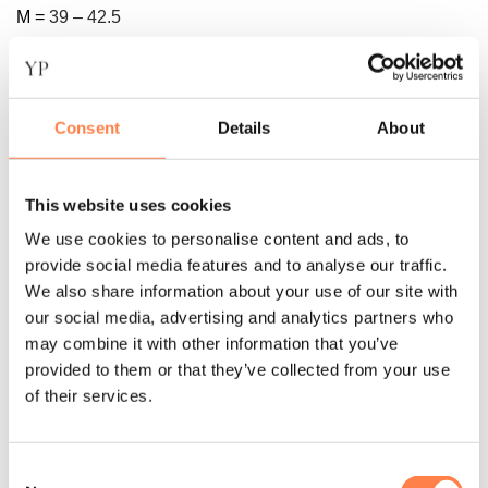
M =
39 – 42.5
Instructie voor het wassen:
De antislip sokken van ToeSox zijn machine wasbaar. Was
Consent
Details
About
de sokken binnenste buiten in een zachte cyclus om de
antislip laag te beschermen. Daarna op het droogrek laten
drogen of op een lage stand in de droger.
This website uses cookies
Let op! Gebruik geen bleekmiddel of andere agressieve
We use cookies to personalise content and ads, to
chemicaliën. Strijk de sokken ook niet. Dit kan namelijk de
provide social media features and to analyse our traffic.
sokken beschadigen
.
We also share information about your use of our site with
our social media, advertising and analytics partners who
Over het merk
may combine it with other information that you’ve
provided to them or that they’ve collected from your use
ToeSox introduceerde de innovatieve sok met vijf tenen,
of their services.
die zorgt voor een perfecte pasvorm en voorkomt dat de
sokken schuiven of draaien. Dit ontwerp bevordert de
natuurlijke beweging van je voeten, vermindert wrijving en
Consent
voorkomt blaren.