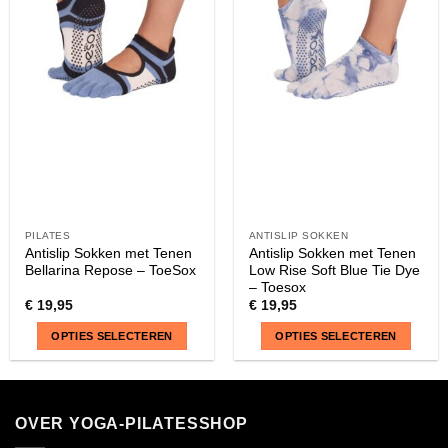
Deze
Deze
optie
optie
kan
kan
gekozen
gekozen
worden
worden
op
op
de
de
productpagina
productpagina
PILATES
ANTISLIP SOKKEN
Antislip Sokken met Tenen
Antislip Sokken met Tenen
Bellarina Repose – ToeSox
Low Rise Soft Blue Tie Dye
– Toesox
€
19,95
€
19,95
OPTIES SELECTEREN
OPTIES SELECTEREN
Dit
Dit
product
product
heeft
heeft
OVER YOGA-PILATESSHOP
meerdere
meerdere