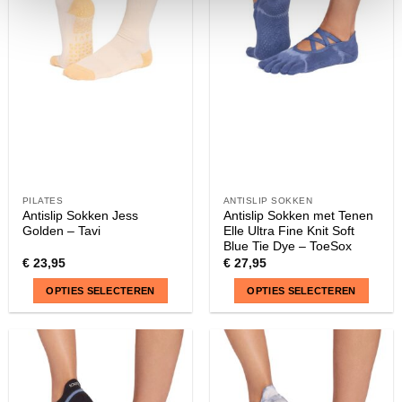
PILATES
ANTISLIP SOKKEN
Antislip Sokken Jess
Antislip Sokken met Tenen
Golden – Tavi
Elle Ultra Fine Knit Soft
Blue Tie Dye – ToeSox
€
23,95
€
27,95
OPTIES SELECTEREN
OPTIES SELECTEREN
Dit
Dit
product
product
heeft
heeft
meerdere
meerdere
variaties.
variaties.