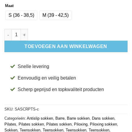
Maat
S (36 - 38,5)
M (39 - 42,5)
Antislip Sokken Crew met Tenen Petal - ToeSox aantal
TOEVOEGEN AAN WINKELWAGEN
Snelle levering
Eenvoudig en veilig betalen
Scherp geprijsd en topkwaliteit producten
SKU:
SASCRPTS-c
Categorieën:
Antislip sokken
,
Barre
,
Barre sokken
,
Dans sokken
,
Pilates
,
Pilates sokken
,
Pilates sokken
,
Piloxing
,
Piloxing sokken
,
Sokken
,
Teensokken
,
Teensokken
,
Teensokken
,
Teensokken
,