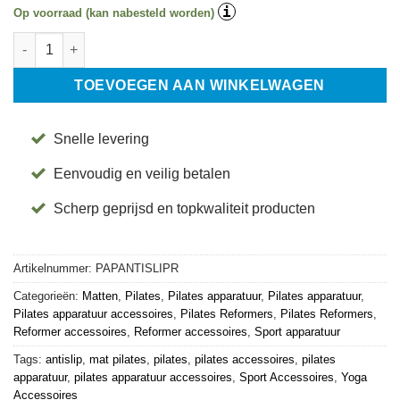
i
Op voorraad (kan nabesteld worden)
Antislip Mat Voor Pilates Apparatuur - Rood - Align-Pilates aant
TOEVOEGEN AAN WINKELWAGEN
Snelle levering
Eenvoudig en veilig betalen
Scherp geprijsd en topkwaliteit producten
Artikelnummer:
PAPANTISLIPR
Categorieën:
Matten
,
Pilates
,
Pilates apparatuur
,
Pilates apparatuur
,
Pilates apparatuur accessoires
,
Pilates Reformers
,
Pilates Reformers
,
Reformer accessoires
,
Reformer accessoires
,
Sport apparatuur
Tags:
antislip
,
mat pilates
,
pilates
,
pilates accessoires
,
pilates
apparatuur
,
pilates apparatuur accessoires
,
Sport Accessoires
,
Yoga
Accessoires