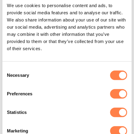
Aanbieding!
We use cookies to personalise content and ads, to
provide social media features and to analyse our traffic.
We also share information about your use of our site with
our social media, advertising and analytics partners who
may combine it with other information that you’ve
provided to them or that they’ve collected from your use
of their services.
Consent
Necessary
Selection
FITNESS
ANTISLIP SOKKEN
Neoprene Pols en Enkel
Antislip Sokken Chloe
gewichten – Fitness-Mad
Spring Green – Tavi
Preferences
Vanaf:
€
11,75
€
19,95
€
15,96
OPTIES SELECTEREN
OPTIES SELECTEREN
Statistics
Dit
Dit
product
product
heeft
heeft
Marketing