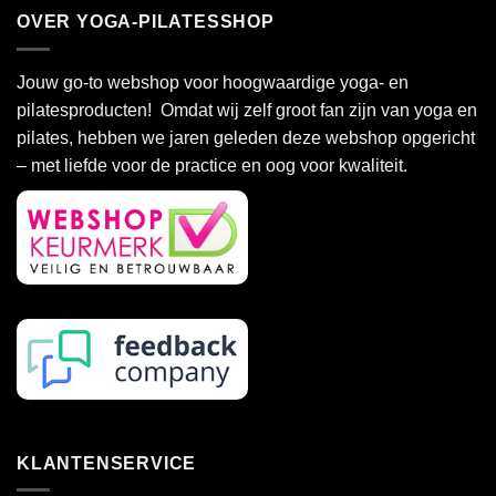
heeft
OVER YOGA-PILATESSHOP
meerdere
variaties.
Deze
Jouw go-to webshop voor hoogwaardige yoga- en
optie
pilatesproducten! Omdat wij zelf groot fan zijn van yoga en
kan
pilates, hebben we jaren geleden deze webshop opgericht
gekozen
– met liefde voor de practice en oog voor kwaliteit.
worden
op
de
productpagina
KLANTENSERVICE