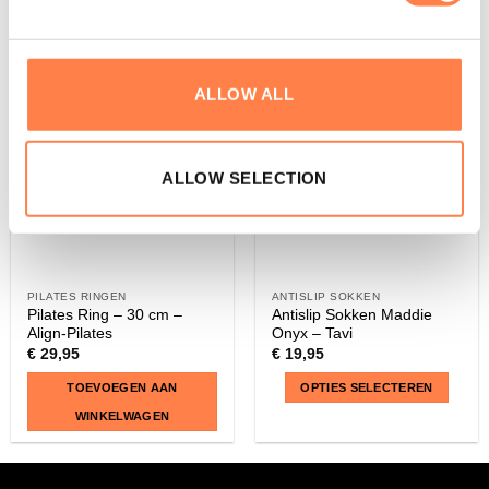
meerdere
meerdere
variaties.
variaties.
Deze
Deze
optie
optie
ALLOW ALL
kan
kan
gekozen
gekozen
worden
worden
op
op
ALLOW SELECTION
de
de
productpagina
productpagina
PILATES RINGEN
ANTISLIP SOKKEN
Pilates Ring – 30 cm –
Antislip Sokken Maddie
Align-Pilates
Onyx – Tavi
€
29,95
€
19,95
TOEVOEGEN AAN
OPTIES SELECTEREN
WINKELWAGEN
Dit
product