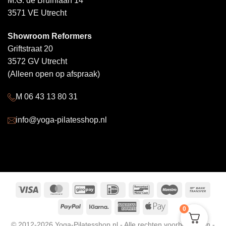
M.G. de Bruinlaan 14
3571 VE Utrecht
Showroom Reformers
Griftstraat 20
3572 GV Utrecht
(Alleen open op afspraak)
M 06 43 13 80 31
info@yoga-pilatesshop.nl
Visa
MasterCard
GiroPay
IDeal
Bancontact
Maestro
Bank
Trans
PayPal
Klarna
American
Apple
0
Express
Pay
© 2012-2026 Yoga-Pilatesshop.nl - Alle rechten voorbehouden -